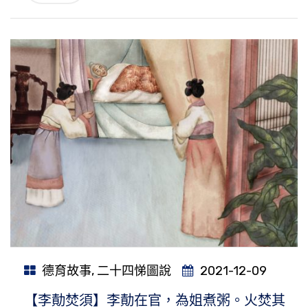
德育故事
,
二十四悌圖說
2021-12-09
【李勣焚須】李勣在官，為姐煮粥。火焚其