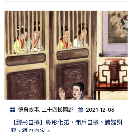
德育故事
,
二十四悌圖說
2021-12-03
【繆彤自撾】繆彤化弟，閉戶自撾。諸婦謝
罪，得以齊家。