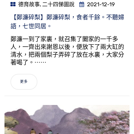
德育故事
,
二十四悌圖說
2021-12-19
【鄭濂碎梨】鄭濂碎梨，食者千餘。不聽婦
語，七世同居。
鄭濂一到了家裏，就召集了闔家的一千多
人，一齊出來謝恩以後，便放下了兩大缸的
清水，把兩個梨子弄碎了放在水裏，大家分
著喝了。⋯⋯
更多