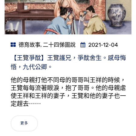
德育故事
,
二十四悌圖說
2021-12-04
【王覽爭酖】王覽護兄，爭酖舍生。感母悔
悟，九代公卿。
他的母親打他不同母的哥哥叫王祥的時候，
王覽每每流著眼淚，抱了哥哥。他的母親虐
使王祥和王祥的妻子，王覽和他的妻子也一
定趕去⋯⋯
更多