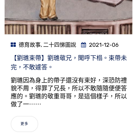
德育故事
,
二十四悌圖說
2021-12-06
【劉璡束帶】劉璡敬兄，聞呼下榻。束帶未
完，不敢遽答。
劉璡因為身上的帶子還沒有束好，深恐防禮
貌不周，得罪了兄長，所以不敢隨隨便便答
應的。劉璡的敬重哥哥，是這個樣子，所以
做了一⋯⋯
更多