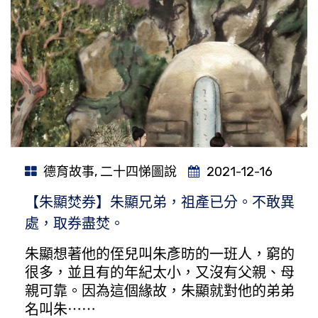
德育故事
,
二十四悌圖說
2021-12-16
【朱顯焚券】朱顯兄弟，祖產已分。不敢異
處，取券盡焚。
朱顯想著他的侄兒叫朱彥昉的一班人，窮的
很多，並且有的年紀太小，又沒有父親、母
親可靠。因為這個緣故，朱顯就對他的弟弟
名叫朱⋯⋯