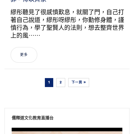
繆彤聽見了很感憤歎息，就關了門，自己打
著自己說道，繆彤呀繆彤，你勤修身體，謹
慎行為，學了聖賢人的法則，想去整齊世界
上的風⋯⋯
更多
1
2
下一頁 »
儒釋道文化教育直播台