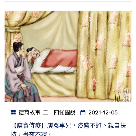
德育故事
,
二十四悌圖說
2021-12-05
【庾袞侍疫】庾袞事兄，疫盛不避。親自扶
持，晝夜不寐。