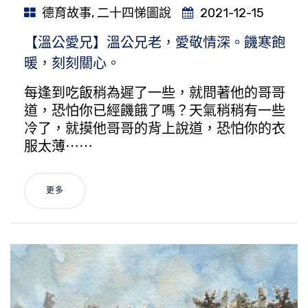
德育故事
,
二十四悌圖說
2021-12-15
【溫公愛兄】溫公兄老，愛敬情深。饑寒飽
暖，刻刻關心。
每逢到吃飯稍為遲了一些，就問著他的哥哥
道，恐怕你已經饑餓了嗎？天氣稍稍有一些
冷了，就摸他哥哥的背上說道，恐怕你的衣
服太薄⋯⋯
更多