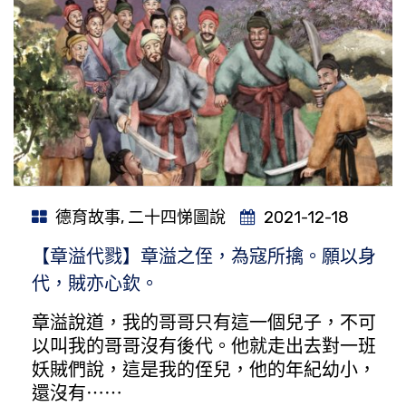
德育故事
,
二十四悌圖說
2021-12-18
【章溢代戮】章溢之侄，為寇所擒。願以身
代，賊亦心欽。
章溢說道，我的哥哥只有這一個兒子，不可
以叫我的哥哥沒有後代。他就走出去對一班
妖賊們說，這是我的侄兒，他的年紀幼小，
還沒有⋯⋯