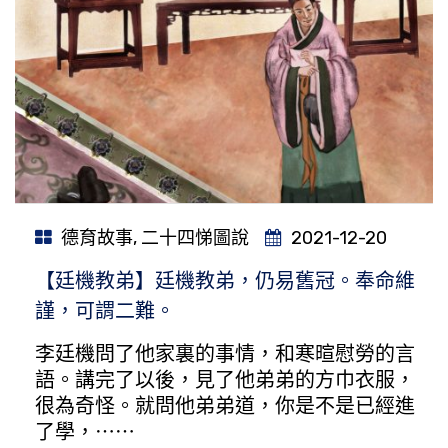
德育故事
,
二十四悌圖說
2021-12-20
【廷機教弟】廷機教弟，仍易舊冠。奉命維
謹，可謂二難。
李廷機問了他家裏的事情，和寒暄慰勞的言
語。講完了以後，見了他弟弟的方巾衣服，
很為奇怪。就問他弟弟道，你是不是已經進
了學，⋯⋯