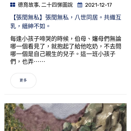
德育故事
,
二十四悌圖說
2021-12-17
【張閏無私】張閏無私，八世同居。共織互
乳，縉紳不如。
每逢小孩子啼哭的時候，伯母、嬸母們無論
哪一個看見了，就抱起了給他吃奶，不去問
哪一個是自己親生的兒子。這一班小孩子
們，也弄⋯⋯
更多