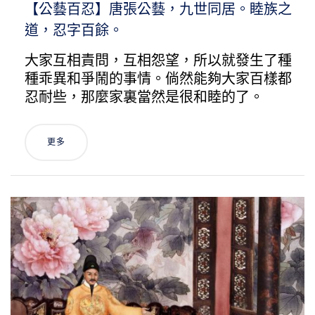
【公藝百忍】唐張公藝，九世同居。睦族之
道，忍字百餘。
大家互相責問，互相怨望，所以就發生了種
種乖異和爭鬧的事情。倘然能夠大家百樣都
忍耐些，那麼家裏當然是很和睦的了。
更多