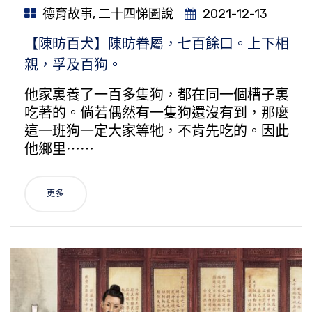
德育故事
,
二十四悌圖說
2021-12-13
【陳昉百犬】陳昉眷屬，七百餘口。上下相
親，孚及百狗。
他家裏養了一百多隻狗，都在同一個槽子裏
吃著的。倘若偶然有一隻狗還沒有到，那麼
這一班狗一定大家等牠，不肯先吃的。因此
他鄉里⋯⋯
更多