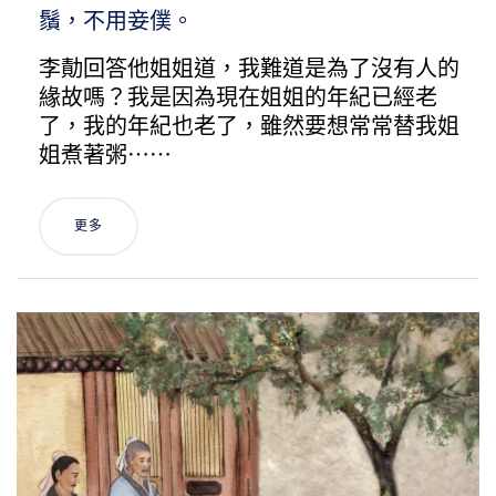
鬚，不用妾僕。
李勣回答他姐姐道，我難道是為了沒有人的
緣故嗎？我是因為現在姐姐的年紀已經老
了，我的年紀也老了，雖然要想常常替我姐
姐煮著粥⋯⋯
更多