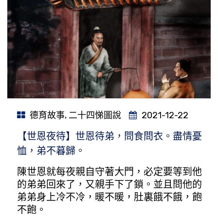
德育故事
,
二十四悌圖說
2021-12-22
【世恩夜待】世恩待弟，問食問衣。盡情憂
恤，弟不暮歸。
陳世恩就每夜親自守著大門，必定要等到他
的弟弟回來了，又親手下了鎖。並且問他的
弟弟身上冷不冷，暖不暖，肚裏餓不餓，飽
不飽。