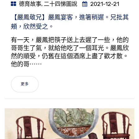
德育故事
,
二十四悌圖說
2021-12-21
【嚴鳳敬兄】嚴鳳宴客，進箸稍遲。兄批其
頰，欣然受之。
有一天，嚴鳳把筷子送上去遲了一些，他的
哥哥生了氣，就給他吃了一個耳光。嚴鳳欣
然的順受，仍舊在這個酒席上盡了歡才散。
他的哥⋯⋯
更多