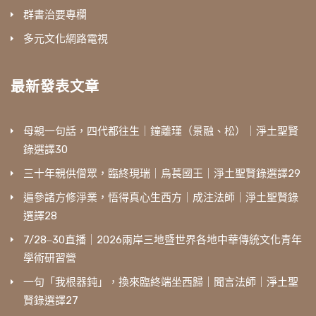
群書治要專欄
多元文化網路電視
最新發表文章
母親一句話，四代都往生｜鐘離瑾（景融、松）｜淨土聖賢
錄選譯30
三十年親供僧眾，臨終現瑞｜烏萇國王｜淨土聖賢錄選譯29
遍參諸方修淨業，悟得真心生西方｜成注法師｜淨土聖賢錄
選譯28
7/28‒30直播｜2026兩岸三地暨世界各地中華傳統文化青年
學術研習營
一句「我根器鈍」，換來臨終端坐西歸｜聞言法師｜淨土聖
賢錄選譯27