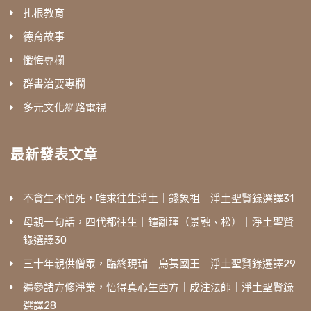
扎根教育
德育故事
懺悔專欄
群書治要專欄
多元文化網路電視
最新發表文章
不貪生不怕死，唯求往生淨土｜錢象祖｜淨土聖賢錄選譯31
母親一句話，四代都往生｜鐘離瑾（景融、松）｜淨土聖賢
錄選譯30
三十年親供僧眾，臨終現瑞｜烏萇國王｜淨土聖賢錄選譯29
遍參諸方修淨業，悟得真心生西方｜成注法師｜淨土聖賢錄
選譯28