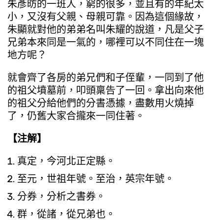
朱彥昉的一班人，窮的很多，並且有的年紀太
小，又沒有父親、母親可靠。因為這個緣故，
朱顯就對他的弟弟名叫朱耀的說道，凡是父子
兄弟本來同是一氣的，哪裡可以不同住在一塊
地方呢？
就會齊了各房的弟兄們和子侄輩，一同到了他
的祖父墳墓前，叩頭稟告了一回。拿出向來他
的祖父分給他們的分書憑據，盡數用火燒掉
了，仍舊大家合攏來一同住著。
【注解】
真定，今河北正定縣。
至元，世祖年號。至治，英宗年號。
分券，分析之書券。
群，從諸，從兄弟也。