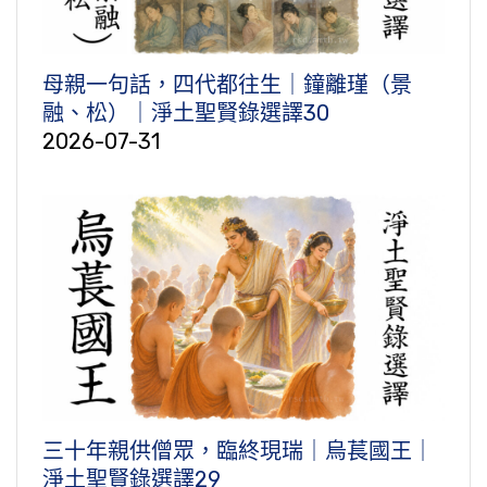
母親一句話，四代都往生｜鐘離瑾（景
融、松）｜淨土聖賢錄選譯30
2026-07-31
三十年親供僧眾，臨終現瑞｜烏萇國王｜
淨土聖賢錄選譯29