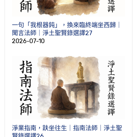
一句「我根器鈍」，換來臨終端坐西歸｜
聞言法師｜淨土聖賢錄選譯27
2026-07-10
淨業指南，趺坐往生｜指南法師｜淨土聖
賢錄選譯26