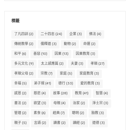
標籤
了凡四訓
(2)
二十四忠
(24)
企業
(3)
佛法
(4)
傳統教學
(2)
儒釋道
(3)
動物
(2)
命運
(2)
和平
(6)
善惡
(10)
因果
(13)
因果教育
(3)
多元文化
(9)
太上感應篇
(2)
夫妻
(3)
孝順
(27)
孝順父母
(2)
宗教
(7)
家庭
(5)
家庭教育
(3)
幸福
(5)
弟子規
(41)
德行
(33)
愛的教育
(3)
感恩
(2)
慈悲
(4)
故事
(28)
教育
(41)
智慧
(4)
書法
(2)
欲望
(3)
母親
(4)
治家
(2)
淨土宗
(3)
管理
(2)
素食
(6)
經典
(7)
聰明
(2)
胎教
(3)
親子
(5)
言語
(2)
讀書
(2)
讀經
(2)
道德
(3)