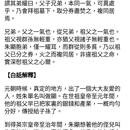
謂其弟耀曰，父子兄弟，本同一氣，可異處
乎。乃會拜祖墓下，取分券盡焚之，複同居
焉。
兄弟，父之一氣也，從兄弟，祖父之一氣也。
祖父視群孫無輕重，亦猶父視諸子無輕重也。
朱顯胞弟，僅一耀耳，而群從則多貧。乃以祖
父已分之券，火之而複同居，非違祖父之命，
實深慰祖父之心爾。
【白話解釋】
元朝時候，真定的地方，出了一個大大友愛的
人，姓朱單名叫做顯。在世祖皇帝至元年間，
他的祖父早已把家裏的銀錢和產業，一概均勻
分好，傳授給子孫了。
到得英宗皇帝至治年間，朱顯想著他的侄兒叫