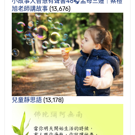
小故事大智慧有聲書46🎧孟母三遷｜蔡禮
旭老師講故事
(13,676)
兒童靜思語
(13,178)