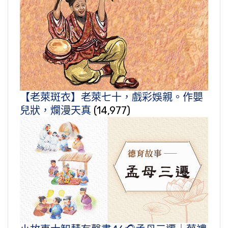
【老萊斑衣】老萊七十，戲彩娛親。作嬰
兒狀，爛漫天真
(14,977)