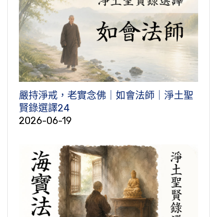
嚴持淨戒，老實念佛｜如會法師｜淨土聖
賢錄選譯24
2026-06-19