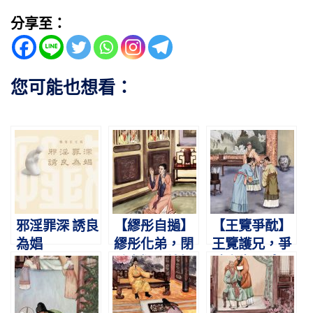
分享至：
您可能也想看：
邪淫罪深 誘良
【繆彤自撾】
【王覽爭酖】
為娼
繆彤化弟，閉
王覽護兄，爭
戶自撾。諸婦
酖舍生。感母
謝罪，得以齊
悔悟，九代公
家。
卿。