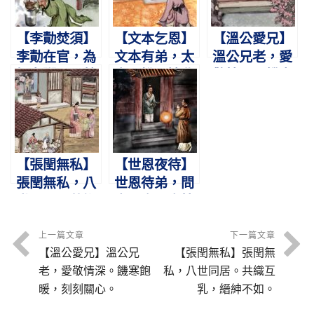
【李勣焚須】
【文本乞恩】
【溫公愛兄】
李勣在官，為
文本有弟，太
溫公兄老，愛
姐煮粥。火焚
宗不悅。婉曲
敬情深。饑寒
其鬚，不用妾
陳情，泣下嗚
飽暖，刻刻關
僕。
咽。
心。
【張閏無私】
【世恩夜待】
張閏無私，八
世恩待弟，問
世同居。共織
食問衣。盡情
互乳，縉紳不
憂恤，弟不暮
如。
歸。
上一篇文章
下一篇文章
【溫公愛兄】溫公兄
【張閏無私】張閏無
老，愛敬情深。饑寒飽
私，八世同居。共織互
暖，刻刻關心。
乳，縉紳不如。