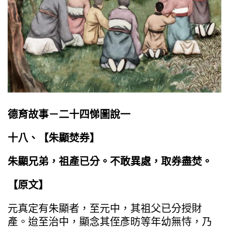
德育故事－二十四悌圖說一
十八、【朱顯焚券】
朱顯兄弟，祖產已分。不敢異處，取券盡焚。
【原文】
元真定有朱顯者，至元中，其祖父已分授財
產。迨至治中，顯念其侄彥昉等年幼無恃，乃