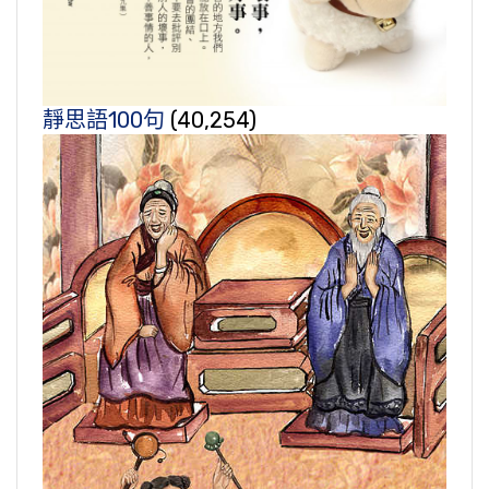
靜思語100句
(40,254)