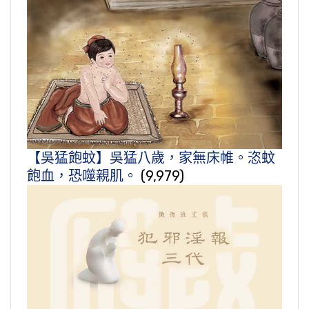
【吳猛飽蚊】吳猛八歲，家無床帷。恣蚊
飽血，恐噬親肌。
(9,979)