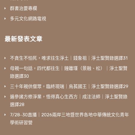
群書治要專欄
多元文化網路電視
最新發表文章
不貪生不怕死，唯求往生淨土｜錢象祖｜淨土聖賢錄選譯31
母親一句話，四代都往生｜鐘離瑾（景融、松）｜淨土聖賢
錄選譯30
三十年親供僧眾，臨終現瑞｜烏萇國王｜淨土聖賢錄選譯29
遍參諸方修淨業，悟得真心生西方｜成注法師｜淨土聖賢錄
選譯28
7/28‒30直播｜2026兩岸三地暨世界各地中華傳統文化青年
學術研習營