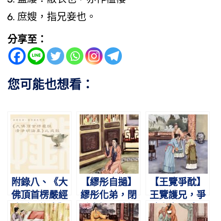
庶嫂，指兄妾也。
分享至：
您可能也想看：
附錄八、《大
【繆彤自撾】
【王覽爭酖】
佛頂首楞嚴經
繆彤化弟，閉
王覽護兄，爭
清淨明誨章》
戶自撾。諸婦
酖舍生。感母
之戒殺 淨空老
謝罪，得以齊
悔悟，九代公