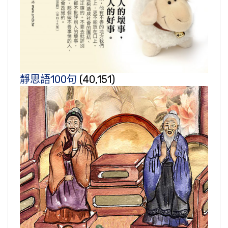
靜思語100句
(40,151)