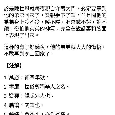
於是陳世恩就每夜親自守著大門，必定要等到
他的弟弟回來了，又親手下了鎖。並且問他的
弟弟身上冷不冷，暖不暖，肚裏餓不餓，飽不
飽。憂恤他弟弟的神氣，完全在說話裏和臉面
上表現了出來。
這樣的有了好幾夜，他的弟弟就大大的悔悟，
不敢再到晚上回家了。
【注解】
萬曆，神宗年號。
孝廉：世俗尊稱舉人之名。
遊狎：親昵外人也。
扃鑰，關鎖也。
藍縷：敝衣也，亦作襤褸。