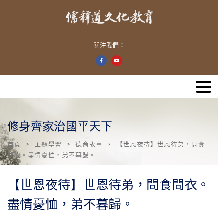
關注我們：
修身齊家治國平天下
首頁
主題學習
德育故事
【世恩夜待】世恩待弟，問食
問衣。盡情憂恤，弟不暮歸。
【世恩夜待】世恩待弟，問食問衣。
盡情憂恤，弟不暮歸。