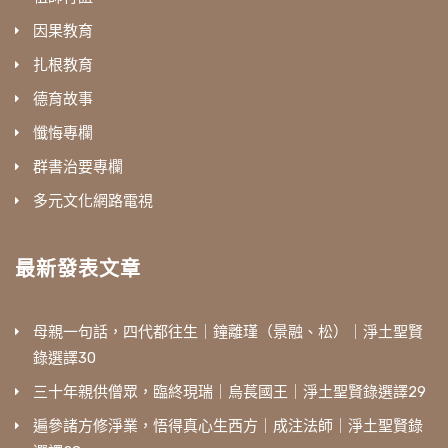
因果教育
扎根教育
德育故事
懺悔專欄
群書治要專欄
多元文化網路電視
最新發表文章
母親一句話，四代都往生｜鐘離瑾（景融、松）｜淨土聖賢
錄選譯30
三十年親供僧眾，臨終現瑞｜烏萇國王｜淨土聖賢錄選譯29
遍參諸方修淨業，悟得真心生西方｜成注法師｜淨土聖賢錄