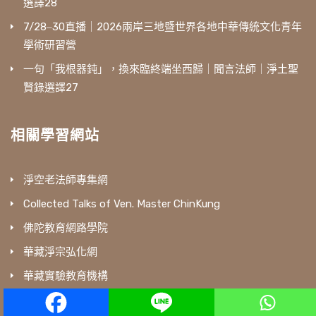
選譯28
7/28‒30直播｜2026兩岸三地暨世界各地中華傳統文化青年
學術研習營
一句「我根器鈍」，換來臨終端坐西歸｜聞言法師｜淨土聖
賢錄選譯27
相關學習網站
淨空老法師專集網
Collected Talks of Ven. Master ChinKung
佛陀教育網路學院
華藏淨宗弘化網
華藏實驗教育機構
徐醒民先生專輯網