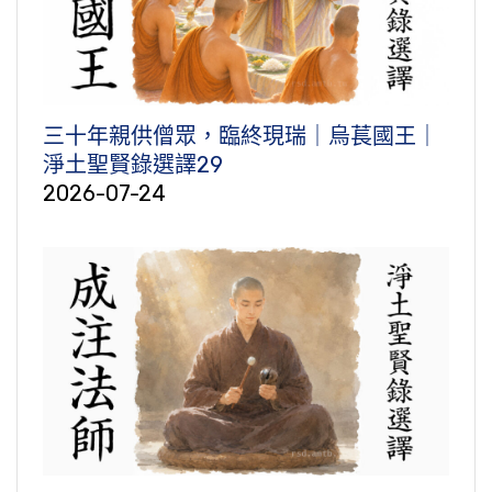
三十年親供僧眾，臨終現瑞｜烏萇國王｜
淨土聖賢錄選譯29
2026-07-24