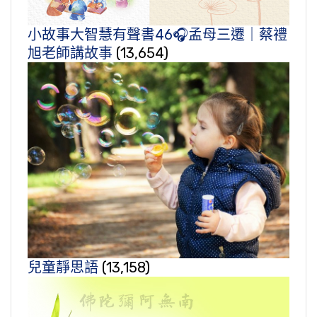
小故事大智慧有聲書46🎧孟母三遷｜蔡禮
旭老師講故事
(13,654)
兒童靜思語
(13,158)