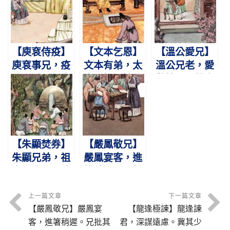
法師主講
家。
卿。
【庾袞侍疫】
【文本乞恩】
【溫公愛兄】
庾袞事兄，疫
文本有弟，太
溫公兄老，愛
盛不避。親自
宗不悅。婉曲
敬情深。饑寒
扶持，晝夜不
陳情，泣下嗚
飽暖，刻刻關
寐。
咽。
心。
【朱顯焚券】
【嚴鳳敬兄】
朱顯兄弟，祖
嚴鳳宴客，進
產已分。不敢
箸稍遲。兄批
異處，取券盡
其頰，欣然受
焚。
之。
上一篇文章
下一篇文章
【嚴鳳敬兄】嚴鳳宴
【龍逢極諫】龍逢諫
客，進箸稍遲。兄批其
君，深謀遠慮。冀其少