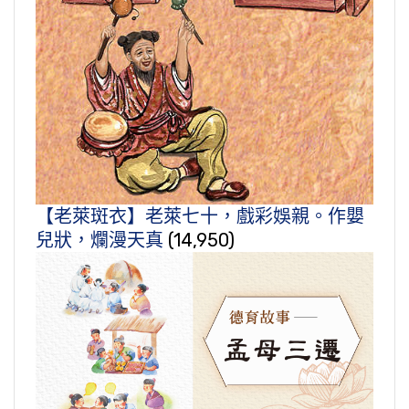
【老萊斑衣】老萊七十，戲彩娛親。作嬰
兒狀，爛漫天真
(14,950)