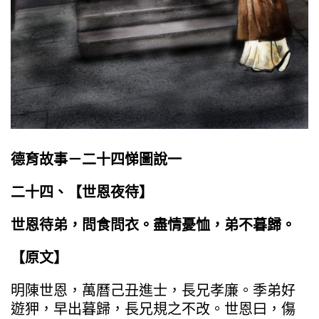
德育故事－二十四悌圖說一
二十四、【世恩夜待】
世恩待弟，問食問衣。盡情憂恤，弟不暮歸。
【原文】
明陳世恩，萬曆己丑進士，長兄孝廉。季弟好
遊狎，早出暮歸，長兄規之不改。世恩曰，傷