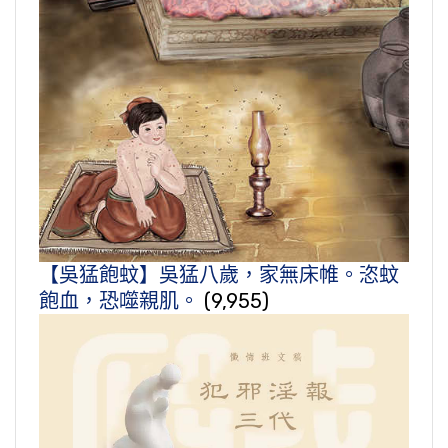
【吳猛飽蚊】吳猛八歲，家無床帷。恣蚊
飽血，恐噬親肌。
(9,955)