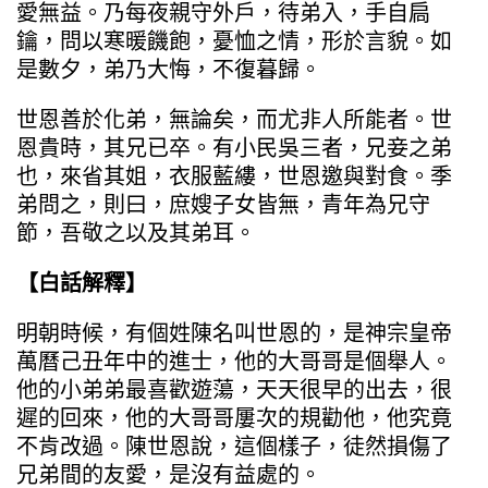
愛無益。乃每夜親守外戶，待弟入，手自扃
鑰，問以寒暖饑飽，憂恤之情，形於言貌。如
是數夕，弟乃大悔，不復暮歸。
世恩善於化弟，無論矣，而尤非人所能者。世
恩貴時，其兄已卒。有小民吳三者，兄妾之弟
也，來省其姐，衣服藍縷，世恩邀與對食。季
弟問之，則曰，庶嫂子女皆無，青年為兄守
節，吾敬之以及其弟耳。
【白話解釋】
明朝時候，有個姓陳名叫世恩的，是神宗皇帝
萬曆己丑年中的進士，他的大哥哥是個舉人。
他的小弟弟最喜歡遊蕩，天天很早的出去，很
遲的回來，他的大哥哥屢次的規勸他，他究竟
不肯改過。陳世恩說，這個樣子，徒然損傷了
兄弟間的友愛，是沒有益處的。