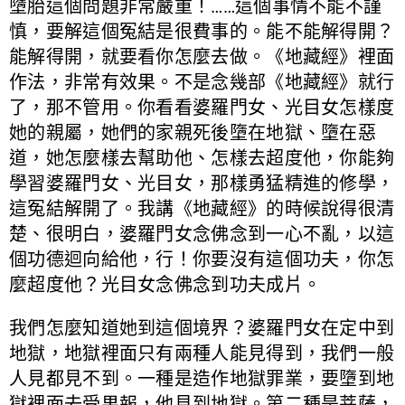
墮胎這個問題非常嚴重！……這個事情不能不謹
慎，要解這個冤結是很費事的。能不能解得開？
能解得開，就要看你怎麼去做。《地藏經》裡面
作法，非常有效果。不是念幾部《地藏經》就行
了，那不管用。你看看婆羅門女、光目女怎樣度
她的親屬，她們的家親死後墮在地獄、墮在惡
道，她怎麼樣去幫助他、怎樣去超度他，你能夠
學習婆羅門女、光目女，那樣勇猛精進的修學，
這冤結解開了。我講《地藏經》的時候說得很清
楚、很明白，婆羅門女念佛念到一心不亂，以這
個功德迴向給他，行！你要沒有這個功夫，你怎
麼超度他？光目女念佛念到功夫成片。
我們怎麼知道她到這個境界？婆羅門女在定中到
地獄，地獄裡面只有兩種人能見得到，我們一般
人見都見不到。一種是造作地獄罪業，要墮到地
獄裡面去受果報，他見到地獄。第二種是菩薩，