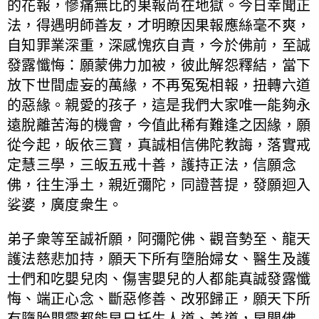
的花報，慘痛無比的果報尚在地獄。今日幸聞正
法，得遇明師善友，才明瞭因果報應絲毫不爽，
自知罪業深重，深感愧疚自責，今於佛前，至誠
發露懺悔：願蒙佛力加被，彼此解怨釋結，當下
放下世間虛妄的萬緣，不再冤冤相報，扭轉六道
的惡緣。親愛的孩子，這是我們大家唯一能夠永
遠脫離苦海的機會，今值此稀有難逢之因緣，願
從今起，皈依三寶，真誠相信佛陀教誨，落實戒
定慧三學，三皈五戒十善，護持正法，信願念
佛，往生淨土，親近彌陀，同證菩提，發願迴入
娑婆，廣度衆生。
弟子衆等至誠祈願，阿彌陀佛、觀音勢至、龍天
護法慈悲加持，願天下所有墮胎婦女、醫生及護
士們和吃嬰兒肉、傷害嬰兒的人都能真誠發露懺
悔、端正心念、斷惡修善、改邪歸正，願天下所
有墮胎嬰靈都能早日托生人道、善道，早聞佛