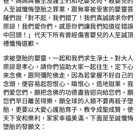
爸、媽媽與醫生及護士們和吃嬰兒肉、殺嬰兒的
人至誠懺悔墮胎之罪業，跟無辜被受害的嬰靈菩
薩們說「對不起，我們錯了！我們真誠請求你們
原諒！我們愛你們，感恩你們讓我們知道從錯誤
中回頭！」代天下所有曾經傷害嬰兒的人至誠頂
禮懺悔道歉。
求被墮胎的嬰靈，一起和我們求生淨土。對大人
原諒是孝心，請你們協助大家一起往生，定下心
來念佛，跟阿彌陀佛走，因為若掌握不好自己的
念頭，便容易起怨恨心、瞋恨心，造地獄業。我
們愛您們，願把念佛的功德盡皆迴向給您們，願
您們早日離苦得樂，願全球的人類不要再殺子墮
胎，更要以大愛心護胎育子，教令成聖成賢，使
天下安和樂利，家家幸福美滿。下面是至誠懺悔
墮胎的發願文：