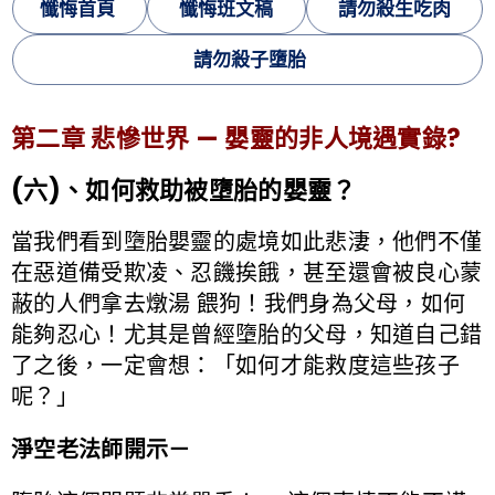
懺悔首頁
懺悔班文稿
請勿殺生吃肉
請勿殺子墮胎
第二章 悲慘世界 — 嬰靈的非人境遇實錄?
(六)、如何救助被墮胎的嬰靈？
當我們看到墮胎嬰靈的處境如此悲淒，他們不僅
在惡道備受欺凌、忍饑挨餓，甚至還會被良心蒙
蔽的人們拿去燉湯 餵狗！我們身為父母，如何
能夠忍心！尤其是曾經墮胎的父母，知道自己錯
了之後，一定會想：「如何才能救度這些孩子
呢？」
淨空老法師開示－