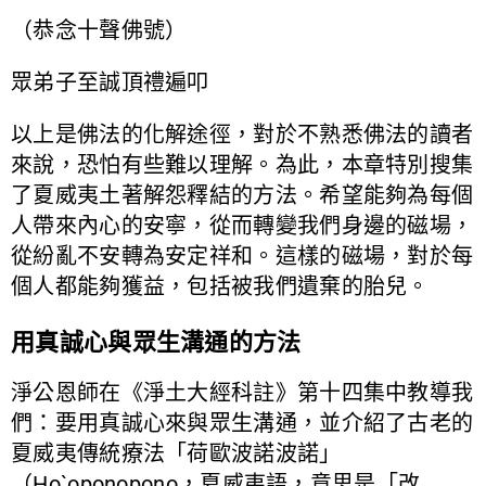
（恭念十聲佛號）
眾弟子至誠頂禮遍叩
以上是佛法的化解途徑，對於不熟悉佛法的讀者
來說，恐怕有些難以理解。為此，本章特別搜集
了夏威夷土著解怨釋結的方法。希望能夠為每個
人帶來內心的安寧，從而轉變我們身邊的磁場，
從紛亂不安轉為安定祥和。這樣的磁場，對於每
個人都能夠獲益，包括被我們遺棄的胎兒。
用真誠心與眾生溝通的方法
淨公恩師在《淨土大經科註》第十四集中教導我
們：要用真誠心來與眾生溝通，並介紹了古老的
夏威夷傳統療法「荷歐波諾波諾」
（Ho`oponopono，夏威夷語，意思是「改