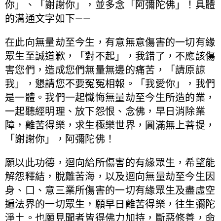
你」、「謝謝你」，並多念「阿彌陀佛」！具體
的溝通文字如下——
在此向無量劫至今生，有意無意傷害的一切有緣
眾生至誠道歉，「對不起」，我錯了，不應該傷
害您們，造成您們無量無邊的痛苦，「請原諒
我」，懇請您不要冤冤相報。「我愛你」，我們
是一體。我們一起懺悔無量劫至今生所造的業，
一起聽經明理、放下怨恨、念佛，早日消除業
障，離苦得樂，求生極樂世界，圓滿無上菩提，
「謝謝你」，阿彌陀佛！
願以此功德，迴向給所傷害的有緣眾生，希望能
解怨釋結，脫離苦海，以及迴向無量劫至今生因
身、口、意三業所傷害的一切有緣眾生及盡虛空
遍法界的一切眾生，願早日離苦得樂，往生彌陀
淨土。也願見聞者皆得佛力加持，斷惡修善，命