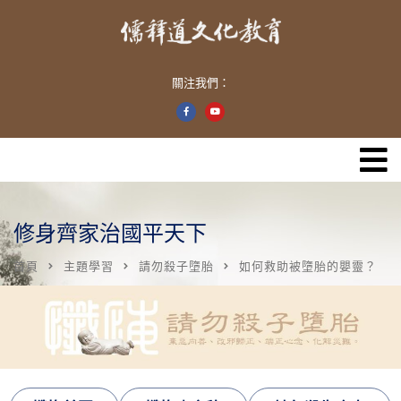
關注我們：
修身齊家治國平天下
首頁
主題學習
請勿殺子墮胎
如何救助被墮胎的嬰靈？