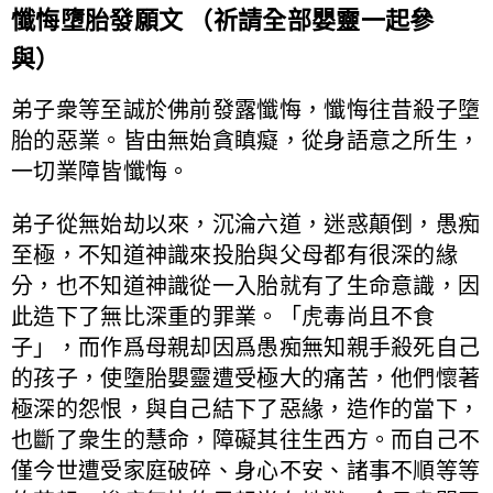
懺悔墮胎發願文 （祈請全部嬰靈一起參
與）
弟子衆等至誠於佛前發露懺悔，懺悔往昔殺子墮
胎的惡業。皆由無始貪瞋癡，從身語意之所生，
一切業障皆懺悔。
弟子從無始劫以來，沉淪六道，迷惑顛倒，愚痴
至極，不知道神識來投胎與父母都有很深的緣
分，也不知道神識從一入胎就有了生命意識，因
此造下了無比深重的罪業。「虎毒尚且不食
子」，而作爲母親却因爲愚痴無知親手殺死自己
的孩子，使墮胎嬰靈遭受極大的痛苦，他們懷著
極深的怨恨，與自己結下了惡緣，造作的當下，
也斷了衆生的慧命，障礙其往生西方。而自己不
僅今世遭受家庭破碎、身心不安、諸事不順等等