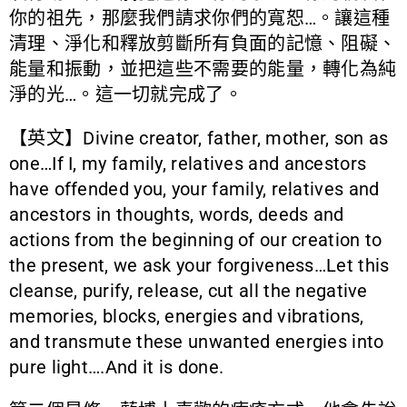
你的祖先，那麼我們請求你們的寬恕…。讓這種
清理、淨化和釋放剪斷所有負面的記憶、阻礙、
能量和振動，並把這些不需要的能量，轉化為純
淨的光…。這一切就完成了。
【英文】Divine creator, father, mother, son as
one…If I, my family, relatives and ancestors
have offended you, your family, relatives and
ancestors in thoughts, words, deeds and
actions from the beginning of our creation to
the present, we ask your forgiveness…Let this
cleanse, purify, release, cut all the negative
memories, blocks, energies and vibrations,
and transmute these unwanted energies into
pure light….And it is done.