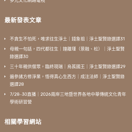
多元文化網路電視
最新發表文章
不貪生不怕死，唯求往生淨土｜錢象祖｜淨土聖賢錄選譯31
母親一句話，四代都往生｜鐘離瑾（景融、松）｜淨土聖賢
錄選譯30
三十年親供僧眾，臨終現瑞｜烏萇國王｜淨土聖賢錄選譯29
遍參諸方修淨業，悟得真心生西方｜成注法師｜淨土聖賢錄
選譯28
7/28‒30直播｜2026兩岸三地暨世界各地中華傳統文化青年
學術研習營
相關學習網站