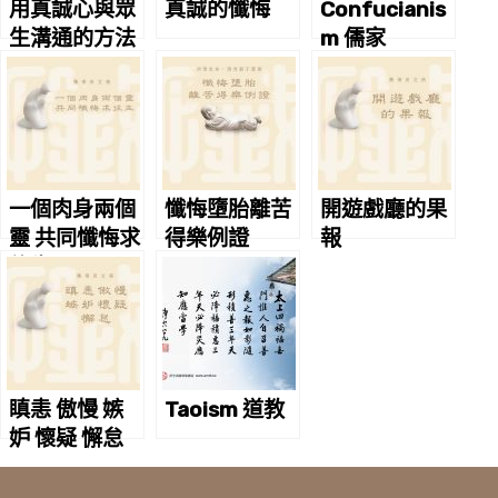
用真誠心與眾
真誠的懺悔
Confucianis
生溝通的方法
m 儒家
一個肉身兩個
懺悔墮胎離苦
開遊戲廳的果
靈 共同懺悔求
得樂例證
報
往生
瞋恚 傲慢 嫉
Taoism 道教
妒 懷疑 懈怠