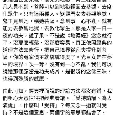
凡人見不到，菩薩可以到地獄裡面去參觀，去度
化眾生。只有這兩種人。婆羅門女去參觀地獄，
鬼王見到她，稱她菩薩。念到事一心不亂，就有
能力去參觀地獄，去教化眾生，那是人家一日一
夜的功夫，證了果。不是說《地藏經》念念就行
了，沒那麼輕鬆、沒那麼容易。真正依照經典的
道理方法去修行，把自己境界從凡夫提升到菩
薩，你的冤家債主就統統得度了。光目女是在夢
中的境界，次一等，沒有到一心不亂，我們可以
說她那個應當是功夫成片，是很淺的念佛三昧，
也得到殊勝的感應。
由此可知，經典裡面說的理論方法都沒有錯，我
們粗心大意往往把經典看錯。「受持讀誦、為人
演說」，什麼叫「受持」？每天念一遍就叫受
持？不是這個意思。兩個字的意思都錯會了。