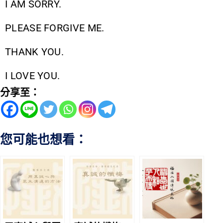
I AM SORRY.
PLEASE FORGIVE ME.
THANK YOU.
I LOVE YOU.
分享至：
您可能也想看：