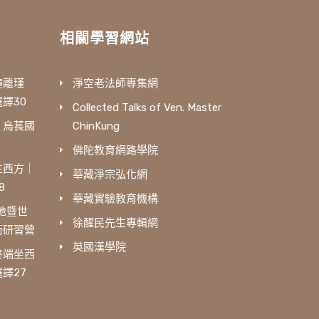
相關學習網站
鐘離瑾
淨空老法師專集網
譯30
Collected Talks of Ven. Master
｜烏萇國
ChinKung
佛陀教育網路學院
生西方｜
華藏淨宗弘化網
8
華藏實驗教育機構
三地暨世
徐醒民先生專輯網
術研習營
英國漢學院
終端坐西
譯27