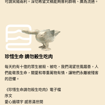
可謂冥陽兩利。深切希望文稿能夠普利群萌、廣為流通。
珍惜生命 請勿殺生吃肉
每天約有十億的眾生被殺、被吃，我們渴望世風趨善，人
們能敬畏生命，關愛和尊重萬物有情，讓牠們永離被殘害
的恐懼。
《珍惜生命請勿殺生吃肉》電子檔
序文
愛心遍環宇 感恩滿世間