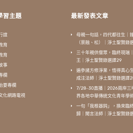
學習主題
最新發表文章
行誼
母親一句話，四代都往生｜
（景融、松）｜淨土聖賢錄選
教育
三十年親供僧眾，臨終現瑞
教育
王｜淨土聖賢錄選譯29
故事
遍參諸方修淨業，悟得真心
專欄
成注法師｜淨土聖賢錄選譯2
治要專欄
7/28‒30直播｜2026兩岸
文化網路電視
界各地中華傳統文化青年學
一句「我根器鈍」，換來臨
歸｜聞言法師｜淨土聖賢錄選