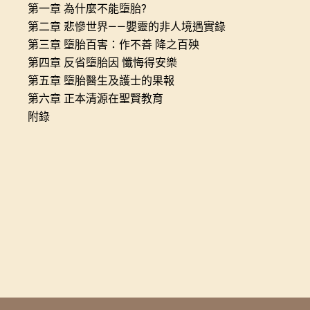
第一章 為什麼不能墮胎?
第二章 悲慘世界——嬰靈的非人境遇實錄
第三章 墮胎百害：作不善 降之百殃
第四章 反省墮胎因 懺悔得安樂
第五章 墮胎醫生及護士的果報
第六章 正本清源在聖賢教育
附錄