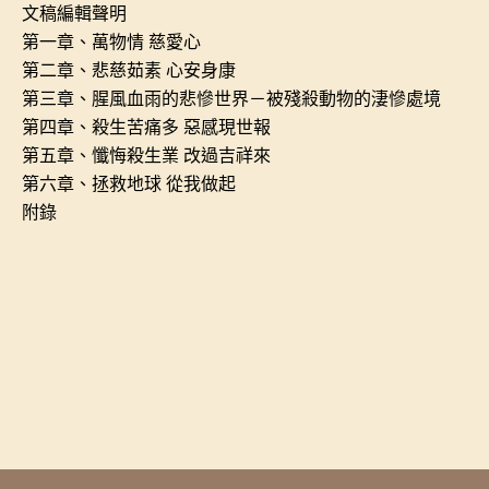
文稿編輯聲明
第一章、萬物情 慈愛心
第二章、悲慈茹素 心安身康
第三章、腥風血雨的悲慘世界－被殘殺動物的淒慘處境
第四章、殺生苦痛多 惡感現世報
第五章、懺悔殺生業 改過吉祥來
第六章、拯救地球 從我做起
附錄