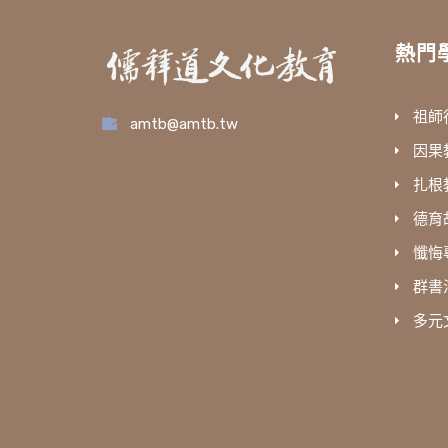
熱門
祖師
amtb@amtb.tw
因果
扎根
德育
懺悔
群書
多元