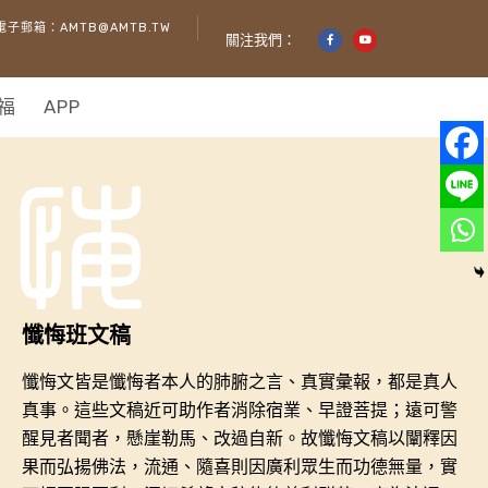
電子郵箱：AMTB@AMTB.TW
關注我們：
福
APP
懺悔班文稿
懺悔文皆是懺悔者本人的肺腑之言、真實彙報，都是真人
真事。這些文稿近可助
作者消除宿業、早證菩提；遠可警
醒見者聞者，懸崖勒馬、改過自新。故懺悔文稿以闡釋
因
果而弘揚佛法，流通、隨喜則因廣利眾生而功德無量，實