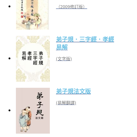
（2009修訂版）
弟子規．三字經．孝經
易解
(文字版)
弟子規法文版
(易解翻譯)