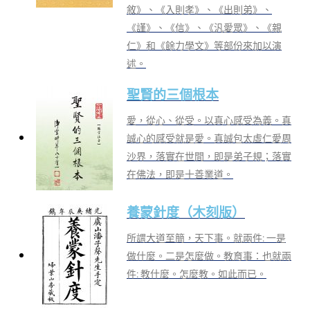
敘》、《入則孝》、《出則弟》、
《謹》、《信》、《汎愛眾》、《親
仁》和《餘力學文》等部份來加以演
述。
聖賢的三個根本
愛，從心、從受。以真心感受為義。真
誠心的感受就是愛。真誠包太虛仁愛周
沙界，落實在世間，即是弟子規；落實
在佛法，即是十善業道。
養蒙針度（木刻版）
所謂大道至簡，天下事。就兩件: 一是
做什麼。二是怎麼做。教育事：也就兩
件: 教什麼。怎麼教。如此而已。