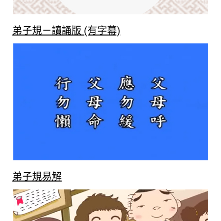
弟子規－讀誦版 (有字幕)
弟子規易解