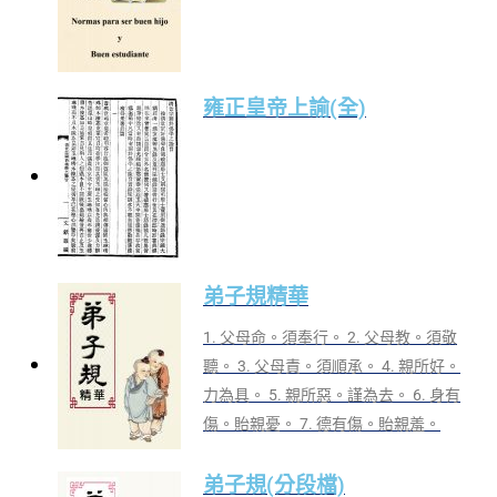
雍正皇帝上諭(全)
弟子規精華
1. 父母命。須奉行。 2. 父母教。須敬
聽。 3. 父母責。須順承。 4. 親所好。
力為具。 5. 親所惡。謹為去。 6. 身有
傷。貽親憂。 7. 德有傷。貽親羞。
弟子規(分段檔)