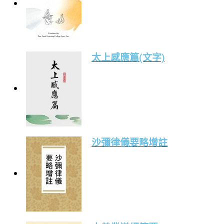
太上感應篇(文字)
沙彌律儀要略增註