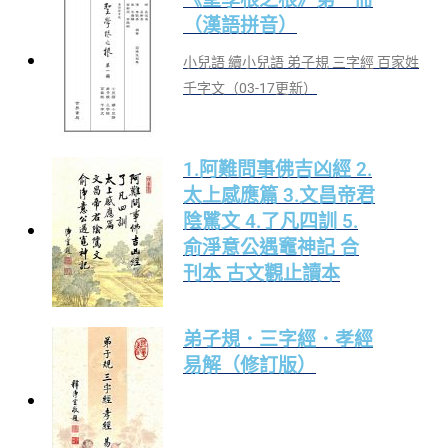
（漢語拼音）
小兒語 續小兒語 弟子規 三字經 百家姓
千字文（03-17更新）
1.阿難問事佛吉凶經 2.
太上感應篇 3.文昌帝君
陰騭文 4.了凡四訓 5.
俞淨意公遇竈神記 合
刊本 古文觀止讀本
弟子規．三字經．孝經
易解（修訂版）