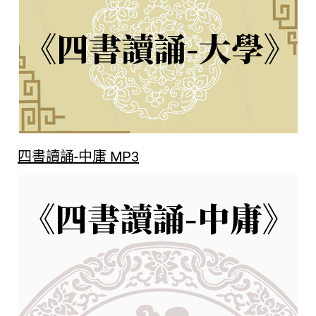
四書讀誦-中庸 MP3