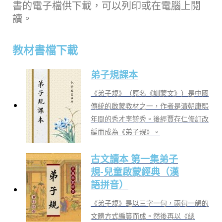
書的電子檔供下載，可以列印或在電腦上閱
讀。
教材書檔下載
弟子規課本
《弟子規》（原名《訓蒙文》）是中國
傳統的啟蒙教材之一，作者是清朝康熙
年間的秀才李毓秀。後經賈存仁修訂改
編而成為《弟子規》。
古文讀本 第一集弟子
規-兒童啟蒙經典（漢
語拼音）
《弟子規》是以三字一句，兩句一韻的
文體方式編纂而成。然後再以《總