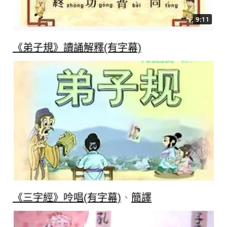
《弟子規》讀誦解釋(有字幕)
《三字經》呤唱(有字幕)
、
簡譯