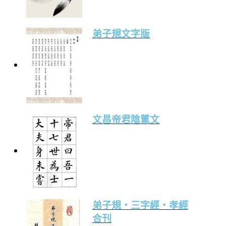
弟子規文字版
文昌帝君陰騭文
弟子規‧三字經‧孝經
合刊