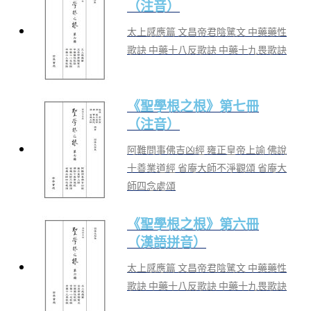
（注音）
太上感應篇 文昌帝君陰騭文 中藥藥性
歌訣 中藥十八反歌訣 中藥十九畏歌訣
《聖學根之根》第七冊
（注音）
阿難問事佛吉凶經 雍正皇帝上諭 佛說
十善業道經 省庵大師不淨觀頌 省庵大
師四念處頌
《聖學根之根》第六冊
（漢語拼音）
太上感應篇 文昌帝君陰騭文 中藥藥性
歌訣 中藥十八反歌訣 中藥十九畏歌訣