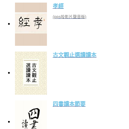
孝經
(pps投影片聲音版)
古文觀止選讀讀本
四書讀本節要