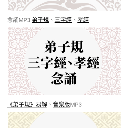
念誦MP3
弟子規
、
三字經
、
孝經
《弟子規》易解
、
音樂版
MP3