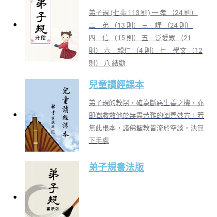
弟子規 (七事 113 則) 一 孝 （24 則）
二 弟 （13 則） 三 謹 （24 則）
四 信 （15 則） 五 泛愛眾 （21
則） 六 親仁 （4 則） 七 學文 （12
則） 八 結勸
兒童讀經課本
弟子規的教㈻，確為斷惡生善之機，亦
即㉂救救他於無盡苦難的㉃善妙方，若
無此根本，諸佛聖教皆流於空談，決無
下手處
弟子規書法版