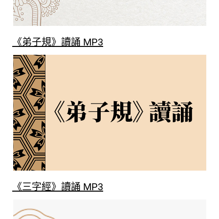
《弟子規》讀誦 MP3
《三字經》讀誦 MP3