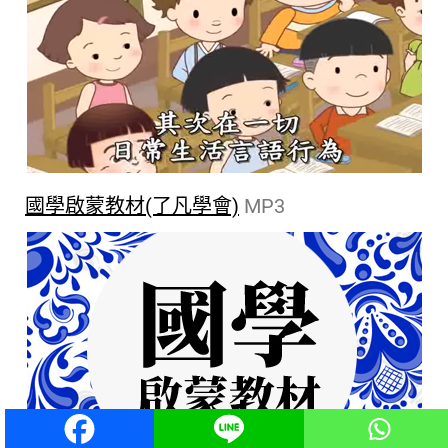
國學啟蒙教材(了凡學會)
MP3