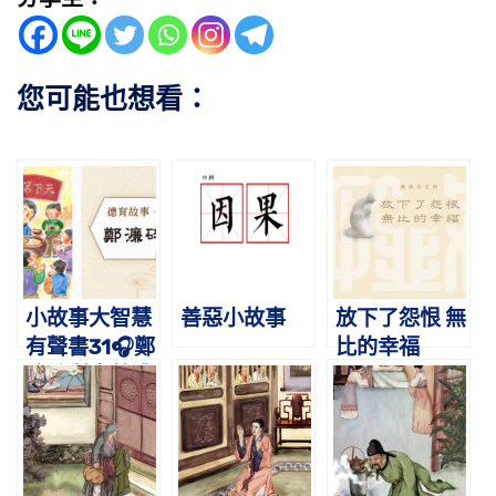
您可能也想看：
小故事大智慧
善惡小故事
放下了怨恨 無
有聲書31🎧鄭
比的幸福
濂碎梨｜蔡禮
旭老師講故事