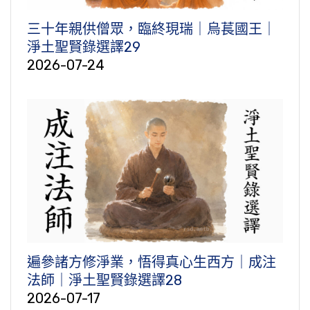
三十年親供僧眾，臨終現瑞｜烏萇國王｜
淨土聖賢錄選譯29
2026-07-24
遍參諸方修淨業，悟得真心生西方｜成注
法師｜淨土聖賢錄選譯28
2026-07-17