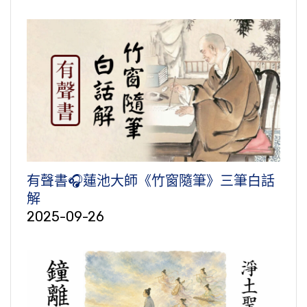
有聲書🎧蓮池大師《竹窗隨筆》三筆白話
解
2025-09-26