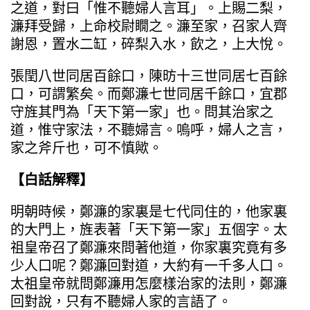
之道，對曰「惟不聽婦人言耳」。上賜二梨，
濂拜受歸，上命校尉瞯之。濂至家，召家人齊
謝恩，置水二缸，碎梨入水，飲之，上大悅。
張閏八世同居百餘口，陳昉十三世同居七百餘
口，可謂繁矣。而鄭濂七世同居千餘口，宜郡
守旌其門為「天下第一家」也。問其治家之
道，惟守家法，不聽婦言。嗚呼，婦人之言，
家之斧斤也，可不慎歟。
【白話解釋】
明朝時候，鄭濂的家裏是七代同住的，他家裏
的大門上，旌表著「天下第一家」五個字。太
祖皇帝召了鄭濂來問著他道，你家裏究竟有多
少人口呢？鄭濂回對道，大約有一千多人口。
太祖皇帝就問鄭濂用怎麼樣治家的法則，鄭濂
回對說，只有不聽婦人家的言語了。