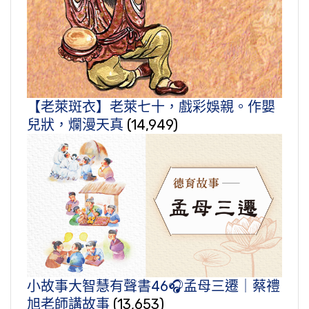
【老萊斑衣】老萊七十，戲彩娛親。作嬰
兒狀，爛漫天真
(14,949)
小故事大智慧有聲書46🎧孟母三遷｜蔡禮
旭老師講故事
(13,653)