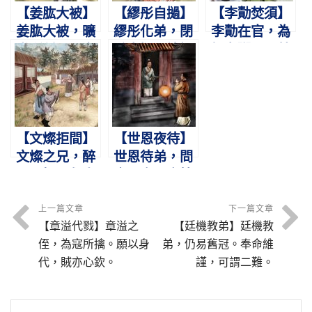
【姜肱大被】
【繆彤自撾】
【李勣焚須】
姜肱大被，曠
繆彤化弟，閉
李勣在官，為
世所稀。不言
戶自撾。諸婦
姐煮粥。火焚
遇掠，盜悔還
謝罪，得以齊
其鬚，不用妾
衣。
家。
僕。
【文燦拒間】
【世恩夜待】
文燦之兄，醉
世恩待弟，問
毆暴慢。鄰人
食問衣。盡情
不平，怒其離
憂恤，弟不暮
間。
歸。
上一篇文章
下一篇文章
【章溢代戮】章溢之
【廷機教弟】廷機教
侄，為寇所擒。願以身
弟，仍易舊冠。奉命維
代，賊亦心欽。
謹，可謂二難。