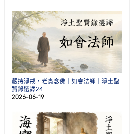
嚴持淨戒，老實念佛｜如會法師｜淨土聖
賢錄選譯24
2026-06-19