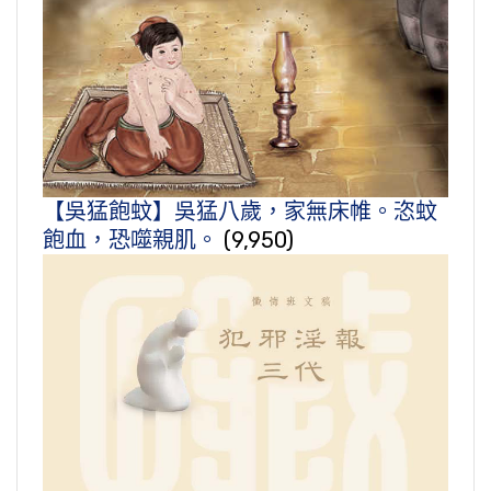
【吳猛飽蚊】吳猛八歲，家無床帷。恣蚊
飽血，恐噬親肌。
(9,950)