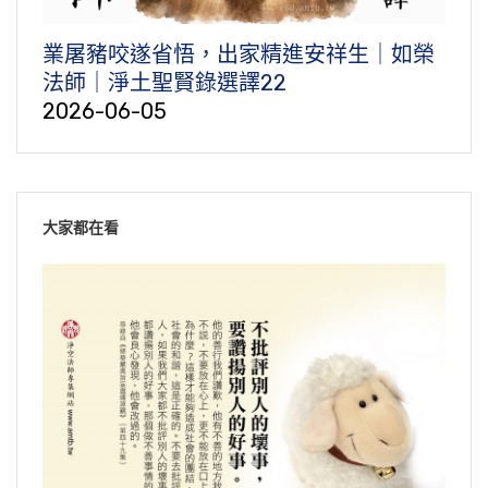
業屠豬咬遂省悟，出家精進安祥生｜如榮
法師｜淨土聖賢錄選譯22
2026-06-05
大家都在看