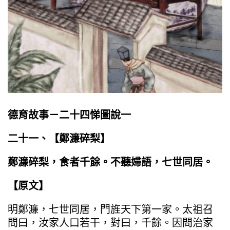
德育故事－二十四悌圖說一
二十一、【鄭濂碎梨】
鄭濂碎梨，食者千餘。不聽婦語，七世同居。
【原文】
明鄭濂，七世同居，門旌天下第一家。太祖召
問曰，汝家人口若干，對曰，千餘。因問治家