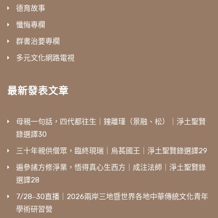
德育故事
懺悔專欄
群書治要專欄
多元文化網路電視
最新發表文章
母親一句話，四代都往生｜鐘離瑾（景融、松）｜淨土聖賢
錄選譯30
三十年親供僧眾，臨終現瑞｜烏萇國王｜淨土聖賢錄選譯29
遍參諸方修淨業，悟得真心生西方｜成注法師｜淨土聖賢錄
選譯28
7/28‒30直播｜2026兩岸三地暨世界各地中華傳統文化青年
學術研習營