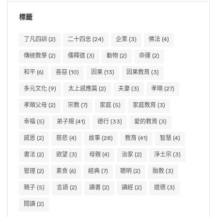
標籤
了凡四訓
(2)
二十四忠
(24)
企業
(3)
佛法
(4)
傳統教學
(2)
儒釋道
(3)
動物
(2)
命運
(2)
和平
(6)
善惡
(10)
因果
(13)
因果教育
(3)
多元文化
(9)
太上感應篇
(2)
夫妻
(3)
孝順
(27)
孝順父母
(2)
宗教
(7)
家庭
(5)
家庭教育
(3)
幸福
(5)
弟子規
(41)
德行
(33)
愛的教育
(3)
感恩
(2)
慈悲
(4)
故事
(28)
教育
(41)
智慧
(4)
書法
(2)
欲望
(3)
母親
(4)
治家
(2)
淨土宗
(3)
管理
(2)
素食
(6)
經典
(7)
聰明
(2)
胎教
(3)
親子
(5)
言語
(2)
讀書
(2)
讀經
(2)
道德
(3)
閱讀
(2)