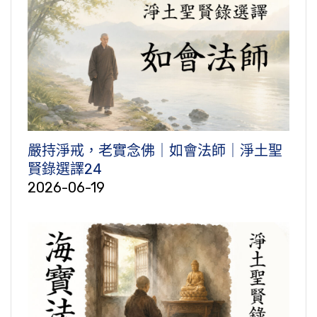
嚴持淨戒，老實念佛｜如會法師｜淨土聖
賢錄選譯24
2026-06-19