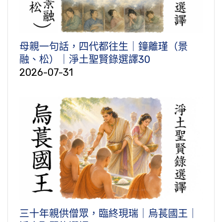
母親一句話，四代都往生｜鐘離瑾（景
融、松）｜淨土聖賢錄選譯30
2026-07-31
三十年親供僧眾，臨終現瑞｜烏萇國王｜