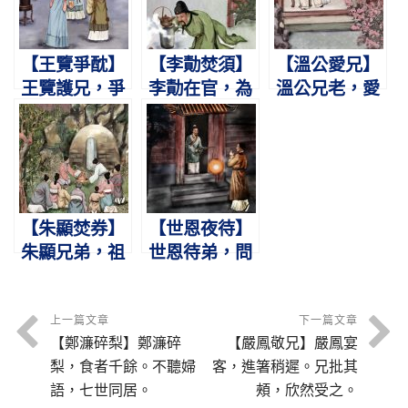
【王覽爭酖】
【李勣焚須】
【溫公愛兄】
王覽護兄，爭
李勣在官，為
溫公兄老，愛
酖舍生。感母
姐煮粥。火焚
敬情深。饑寒
悔悟，九代公
其鬚，不用妾
飽暖，刻刻關
卿。
僕。
心。
【朱顯焚券】
【世恩夜待】
朱顯兄弟，祖
世恩待弟，問
產已分。不敢
食問衣。盡情
異處，取券盡
憂恤，弟不暮
焚。
歸。
上一篇文章
下一篇文章
【鄭濂碎梨】鄭濂碎
【嚴鳳敬兄】嚴鳳宴
梨，食者千餘。不聽婦
客，進箸稍遲。兄批其
語，七世同居。
頰，欣然受之。