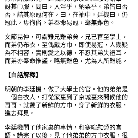
訝其巾服，問曰，入泮乎，納粟乎。弟皆曰否
否。詰其原冠何在，曰，在袖中。廷機曰，仍
冠此，毋徇俗。弟奉命易冠，毫無難色。
文節昆仲，可謂難兄難弟矣。兄已官至學士，
而弟仍布衣，至偶戴方巾，即使易冠，人幾疑
為不相容，實則愛之以德，不忍其弟失禮耳。
而弟亦奉命惟謹，略無難色，尤為人所難能。
【白話解釋】
明朝的李廷機，做了大學士的官。他的弟弟是
一個白衣人，打從家裏到了京城裏來問候他的
哥哥，就戴了新鮮的方巾，穿了新鮮的衣服，
進去拜見。
李廷機問了他家裏的事情，和寒暄慰勞的言
語。講完了以後，見了他弟弟的方巾衣服，很