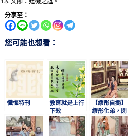
文節：廷機之諡。
分享至：
您可能也想看：
懺悔特刊
教育就是上行
【繆彤自撾】
下效
繆彤化弟，閉
戶自撾。諸婦
謝罪，得以齊
家。