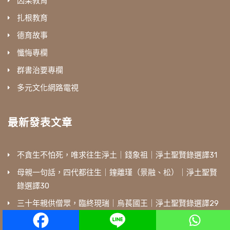
因果教育
扎根教育
德育故事
懺悔專欄
群書治要專欄
多元文化網路電視
最新發表文章
不貪生不怕死，唯求往生淨土｜錢象祖｜淨土聖賢錄選譯31
母親一句話，四代都往生｜鐘離瑾（景融、松）｜淨土聖賢
錄選譯30
三十年親供僧眾，臨終現瑞｜烏萇國王｜淨土聖賢錄選譯29
遍參諸方修淨業，悟得真心生西方｜成注法師｜淨土聖賢錄