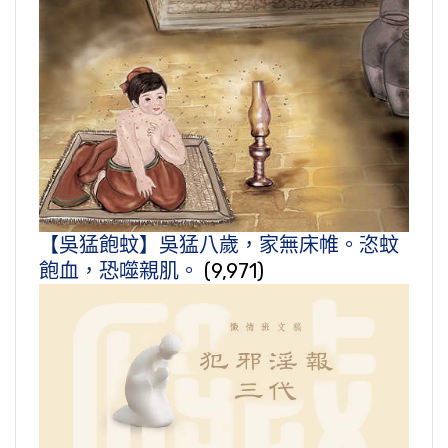
【吳猛飽蚊】吳猛八歲，家無床帷。恣蚊
飽血，恐噬親肌。
(9,971)