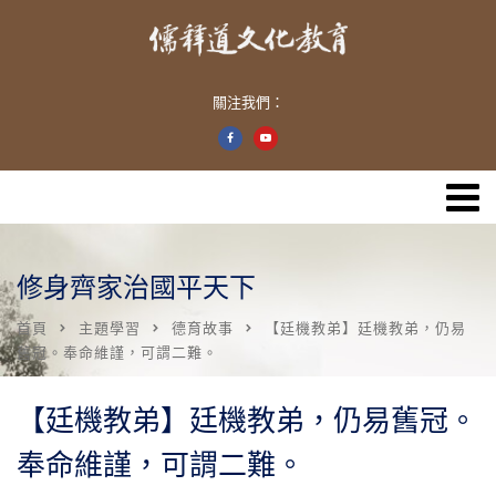
關注我們：
修身齊家治國平天下
首頁
主題學習
德育故事
【廷機教弟】廷機教弟，仍易
舊冠。奉命維謹，可謂二難。
【廷機教弟】廷機教弟，仍易舊冠。
奉命維謹，可謂二難。