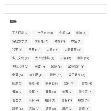
標籤
了凡四訓
(2)
二十四忠
(24)
企業
(3)
佛法
(4)
傳統教學
(2)
儒釋道
(3)
動物
(2)
命運
(2)
和平
(6)
善惡
(10)
因果
(13)
因果教育
(3)
多元文化
(9)
太上感應篇
(2)
夫妻
(3)
孝順
(27)
孝順父母
(2)
宗教
(7)
家庭
(5)
家庭教育
(3)
幸福
(5)
弟子規
(41)
德行
(33)
愛的教育
(3)
感恩
(2)
慈悲
(4)
故事
(28)
教育
(41)
智慧
(4)
書法
(2)
欲望
(3)
母親
(4)
治家
(2)
淨土宗
(3)
管理
(2)
素食
(6)
經典
(7)
聰明
(2)
胎教
(3)
親子
(5)
言語
(2)
讀書
(2)
讀經
(2)
道德
(3)