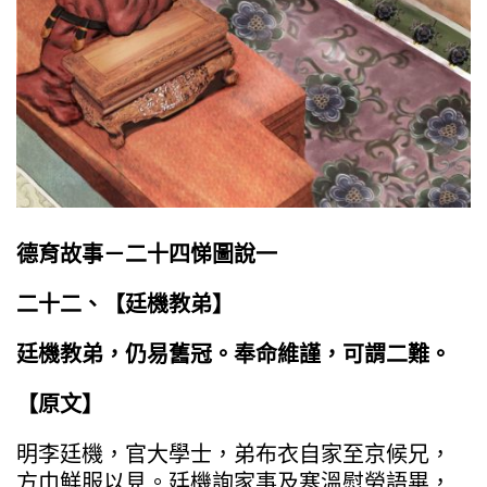
德育故事－二十四悌圖說一
二十二、【廷機教弟】
廷機教弟，仍易舊冠。奉命維謹，可謂二難。
【原文】
明李廷機，官大學士，弟布衣自家至京候兄，
方巾鮮服以見。廷機詢家事及寒溫慰勞語畢，