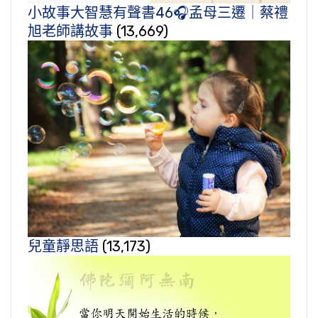
小故事大智慧有聲書46🎧孟母三遷｜蔡禮
旭老師講故事
(13,669)
兒童靜思語
(13,173)