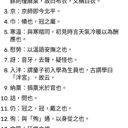
餘則僅麻枲，故曰布衣，又稱白衣。
京：京師即今北平。
巾：幘也，冠之屬。
寒溫：與寒暄同，初見時言天氣冷暖以為酬
應也。
慰勞：以溫語安撫之也。
訝：音牙，去聲，疑怪也。
入泮：謂童子初入學為生員也，古謂學曰
「泮宮」，故云。
納粟：捐粟米於官也。
詰，問也。
仍：冠之，冠，戴之也。
徇：與「殉」通，以身從之也。