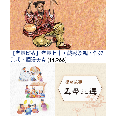
【老萊斑衣】老萊七十，戲彩娛親。作嬰
兒狀，爛漫天真
(14,966)