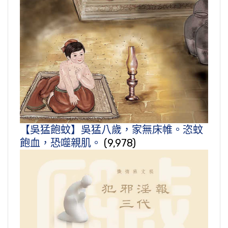
【吳猛飽蚊】吳猛八歲，家無床帷。恣蚊
飽血，恐噬親肌。
(9,978)