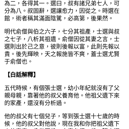
為二，各得其一。選曰，叔有諸兄弟七人，可
分為八。叔固辭，選讓愈力，因從之。時選在
館，術者稱其滿面陰騭，必高第，後果然。
明代俞僧與伯之六子，七分其祖產，士選與叔
之七子，八析其祖遺。俞僧因從其妻之言，士
選則出於己之意，彼則後報以富，此則先報以
貴。後先輝映，天之報施皆不爽，蓋士選尤賢
于俞僧也。
【白話解釋】
五代時候，有個張士選，幼小年紀就沒有了父
親母親，靠著他的叔父養育他。他祖父遺下來
的家產，還沒有分析過。
他的叔父有七個兒子，等到張士選十七歲的時
候，他的叔父對他說，現在我和你把祖父遺下