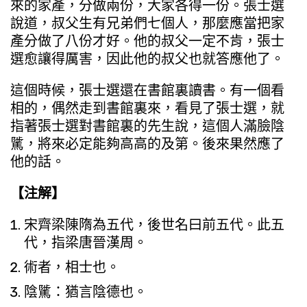
來的家產，分做兩份，大家各得一份。張士選
說道，叔父生有兄弟們七個人，那麼應當把家
產分做了八份才好。他的叔父一定不肯，張士
選愈讓得厲害，因此他的叔父也就答應他了。
這個時候，張士選還在書館裏讀書。有一個看
相的，偶然走到書館裏來，看見了張士選，就
指著張士選對書館裏的先生說，這個人滿臉陰
騭，將來必定能夠高高的及第。後來果然應了
他的話。
【注解】
宋齊梁陳隋為五代，後世名曰前五代。此五
代，指梁唐晉漢周。
術者，相士也。
陰騭：猶言陰德也。