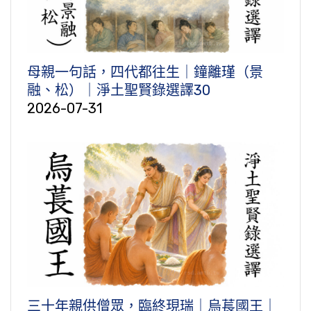
母親一句話，四代都往生｜鐘離瑾（景
融、松）｜淨土聖賢錄選譯30
2026-07-31
三十年親供僧眾，臨終現瑞｜烏萇國王｜