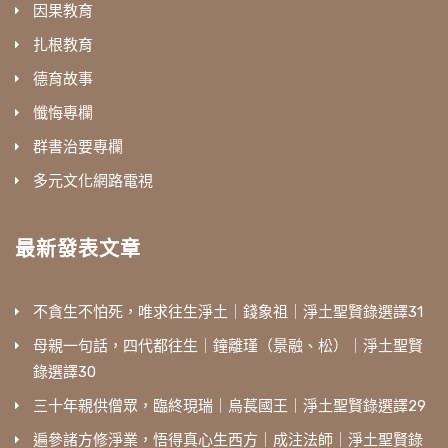
因果教育
扎根教育
德育故事
懺悔專欄
群書治要專欄
多元文化網路電視
最新發表文章
不貪生不怕死，唯求往生淨土｜錢象祖｜淨土聖賢錄選譯31
母親一句話，四代都往生｜鐘離瑾（景融、松）｜淨土聖賢
錄選譯30
三十年親供僧眾，臨終現瑞｜烏萇國王｜淨土聖賢錄選譯29
遍參諸方修淨業，悟得真心生西方｜成注法師｜淨土聖賢錄