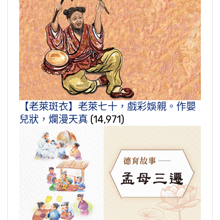
【老萊斑衣】老萊七十，戲彩娛親。作嬰
兒狀，爛漫天真
(14,971)