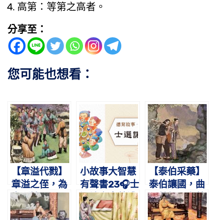
高第：等第之高者。
分享至：
您可能也想看：
【章溢代戮】
小故事大智慧
【泰伯采藥】
章溢之侄，為
有聲書23🎧士
泰伯讓國，曲
寇所擒。願以
選讓產｜蔡禮
順其親。之荊
身代，賊亦心
旭老師講故事
采藥，被發文