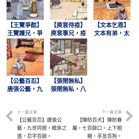
欽。
身。
【王覽爭酖】
【庾袞侍疫】
【文本乞恩】
王覽護兄，爭
庾袞事兄，疫
文本有弟，太
酖舍生。感母
盛不避。親自
宗不悅。婉曲
悔悟，九代公
扶持，晝夜不
陳情，泣下嗚
卿。
寐。
咽。
【公藝百忍】
【張閏無私】
唐張公藝，九
張閏無私，八
世同居。睦族
世同居。共織
之道，忍字百
互乳，縉紳不
餘。
如。
上一篇文章
下一篇文章
【公藝百忍】唐張公
【陳昉百犬】陳昉眷
藝，九世同居。睦族之
屬，七百餘口。上下相
道，忍字百餘。
親，孚及百狗。