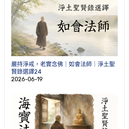
嚴持淨戒，老實念佛｜如會法師｜淨土聖
賢錄選譯24
2026-06-19