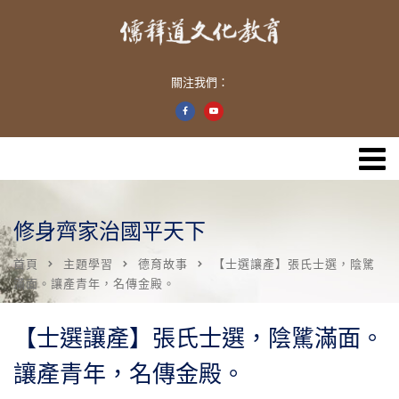
關注我們：
修身齊家治國平天下
首頁
主題學習
德育故事
【士選讓產】張氏士選，陰騭
滿面。讓產青年，名傳金殿。
【士選讓產】張氏士選，陰騭滿面。
讓產青年，名傳金殿。