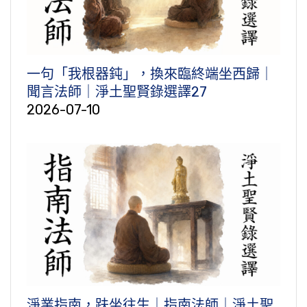
一句「我根器鈍」，換來臨終端坐西歸｜
聞言法師｜淨土聖賢錄選譯27
2026-07-10
淨業指南，趺坐往生｜指南法師｜淨土聖