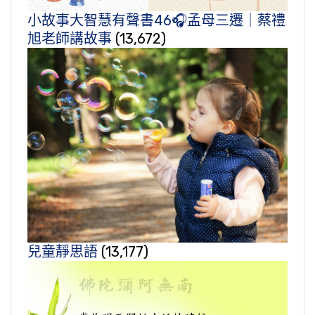
小故事大智慧有聲書46🎧孟母三遷｜蔡禮
旭老師講故事
(13,672)
兒童靜思語
(13,177)