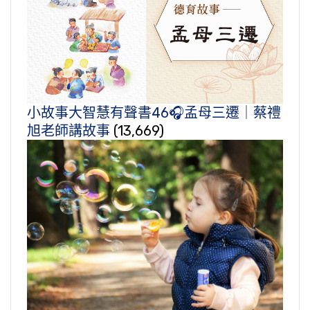
小故事大智慧有聲書46🎧孟母三遷｜蔡禮
旭老師講故事
(13,669)