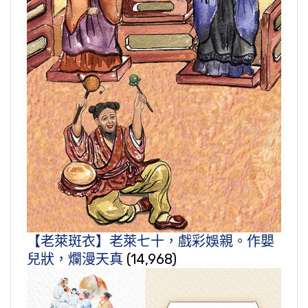
【老萊斑衣】老萊七十，戲彩娛親。作嬰
兒狀，爛漫天真
(14,968)