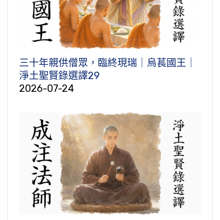
三十年親供僧眾，臨終現瑞｜烏萇國王｜
淨土聖賢錄選譯29
2026-07-24