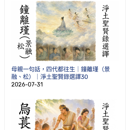
母親一句話，四代都往生｜鐘離瑾（景
融、松）｜淨土聖賢錄選譯30
2026-07-31