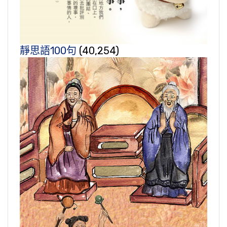
靜思語100句
(40,254)