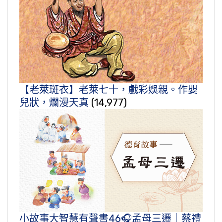
【老萊斑衣】老萊七十，戲彩娛親。作嬰
兒狀，爛漫天真
(14,977)
小故事大智慧有聲書46🎧孟母三遷｜蔡禮