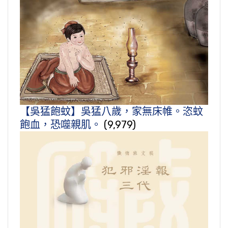
【吳猛飽蚊】吳猛八歲，家無床帷。恣蚊
飽血，恐噬親肌。
(9,979)