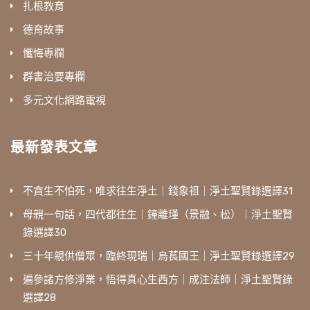
扎根教育
德育故事
懺悔專欄
群書治要專欄
多元文化網路電視
最新發表文章
不貪生不怕死，唯求往生淨土｜錢象祖｜淨土聖賢錄選譯31
母親一句話，四代都往生｜鐘離瑾（景融、松）｜淨土聖賢
錄選譯30
三十年親供僧眾，臨終現瑞｜烏萇國王｜淨土聖賢錄選譯29
遍參諸方修淨業，悟得真心生西方｜成注法師｜淨土聖賢錄
選譯28