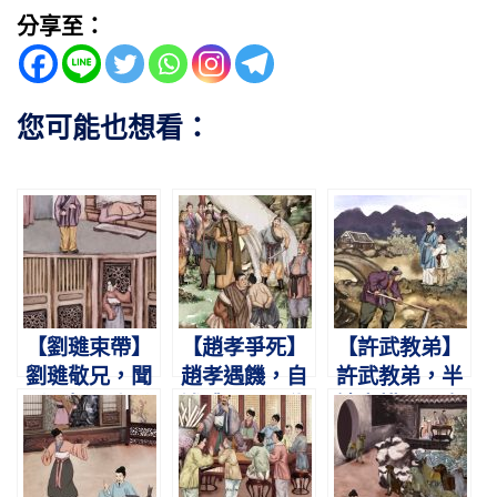
分享至：
您可能也想看：
【劉璡束帶】
【趙孝爭死】
【許武教弟】
劉璡敬兄，聞
趙孝遇饑，自
許武教弟，半
呼下榻。束帶
述體肥。願代
讀半耕。取多
未完，不敢遽
弟死，兩得全
與寡，以成弟
答。
歸。
名。