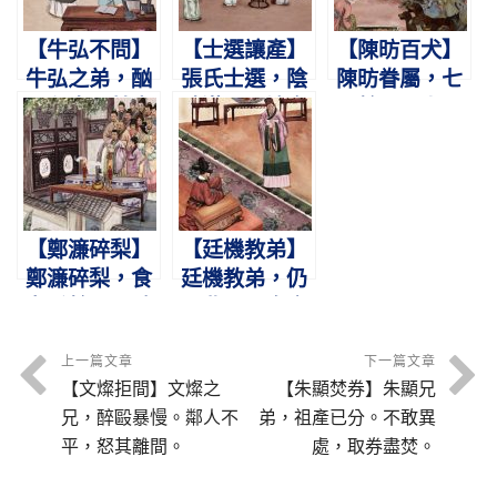
【牛弘不問】
【士選讓產】
【陳昉百犬】
牛弘之弟，酗
張氏士選，陰
陳昉眷屬，七
酒殺牛。其妻
騭滿面。讓產
百餘口。上下
往訴，不問不
青年，名傳金
相親，孚及百
尤。
殿。
狗。
【鄭濂碎梨】
【廷機教弟】
鄭濂碎梨，食
廷機教弟，仍
者千餘。不聽
易舊冠。奉命
婦語，七世同
維謹，可謂二
居。
難。
上一篇文章
下一篇文章
【文燦拒間】文燦之
【朱顯焚券】朱顯兄
兄，醉毆暴慢。鄰人不
弟，祖產已分。不敢異
平，怒其離間。
處，取券盡焚。