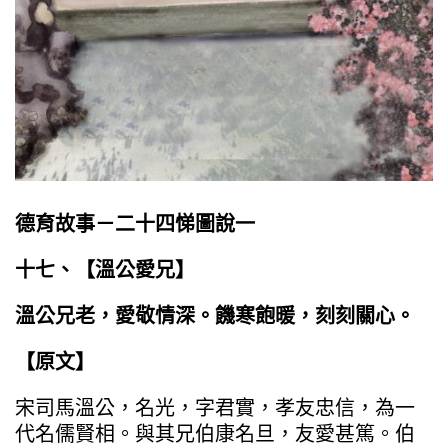
德育故事－二十四悌圖說一
十七、【溫公愛兄】
溫公兄老，愛敬情深。饑寒飽暖，刻刻關心。
【原文】
宋司馬溫公，名光，字君實，孝友忠信，為一
代名儒賢相。與其兄伯康名旦，友愛甚篤。伯