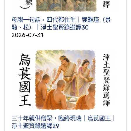
母親一句話，四代都往生｜鐘離瑾（景
融、松）｜淨土聖賢錄選譯30
2026-07-31
三十年親供僧眾，臨終現瑞｜烏萇國王｜
淨土聖賢錄選譯29