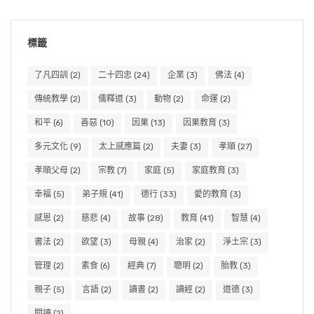
標籤
了凡四訓
(2)
二十四忠
(24)
企業
(3)
佛法
(4)
傳統教學
(2)
儒釋道
(3)
動物
(2)
命運
(2)
和平
(6)
善惡
(10)
因果
(13)
因果教育
(3)
多元文化
(9)
太上感應篇
(2)
夫妻
(3)
孝順
(27)
孝順父母
(2)
宗教
(7)
家庭
(5)
家庭教育
(3)
幸福
(5)
弟子規
(41)
德行
(33)
愛的教育
(3)
感恩
(2)
慈悲
(4)
故事
(28)
教育
(41)
智慧
(4)
書法
(2)
欲望
(3)
母親
(4)
治家
(2)
淨土宗
(3)
管理
(2)
素食
(6)
經典
(7)
聰明
(2)
胎教
(3)
親子
(5)
言語
(2)
讀書
(2)
讀經
(2)
道德
(3)
閱讀
(2)