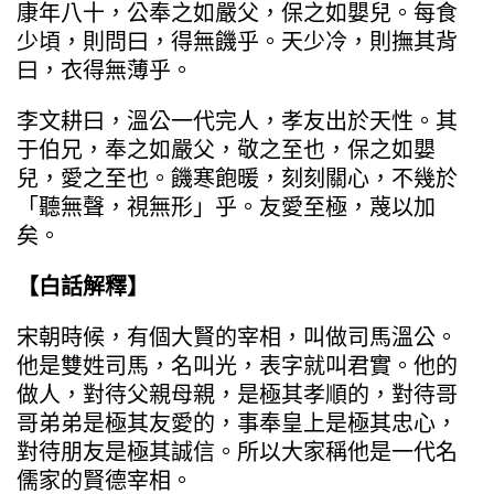
康年八十，公奉之如嚴父，保之如嬰兒。每食
少頃，則問曰，得無饑乎。天少冷，則撫其背
曰，衣得無薄乎。
李文耕曰，溫公一代完人，孝友出於天性。其
于伯兄，奉之如嚴父，敬之至也，保之如嬰
兒，愛之至也。饑寒飽暖，刻刻關心，不幾於
「聽無聲，視無形」乎。友愛至極，蔑以加
矣。
【白話解釋】
宋朝時候，有個大賢的宰相，叫做司馬溫公。
他是雙姓司馬，名叫光，表字就叫君實。他的
做人，對待父親母親，是極其孝順的，對待哥
哥弟弟是極其友愛的，事奉皇上是極其忠心，
對待朋友是極其誠信。所以大家稱他是一代名
儒家的賢德宰相。