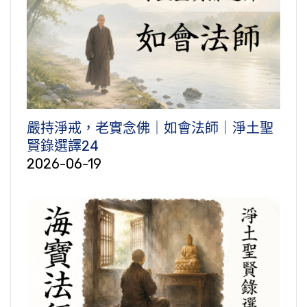
嚴持淨戒，老實念佛｜如會法師｜淨土聖
賢錄選譯24
2026-06-19