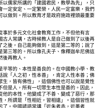
所以儒家所講的「建國君民，教學為先」，只
會一定安定、一定繁榮，人民一定富樂，我們
可以做到。所以教育才是政府施政裡頭最重要
從事於多元文化社會教育工作，不但他有言
國古人常講，古時候教人是自己做到了以後再
了之後，自己能夠做到，這是第二等的；說了
是第三等的。所以像孔夫子、像釋迦牟尼佛這
然後再教人。
是平等的、本性是善良的。在中國教小學、教
話說「人之初，性本善」，肯定人性本善；佛
眾生，皆有佛性」，這個佛性也可以說是覺性
不但是人，所有一切眾生本性是善的。因此，
從他的本性。他變成了不善、變成了惡行，那
性，所謂是「性相近，習相遠」。這個習性就
污了。中國諺語常講「近朱者赤，近墨者