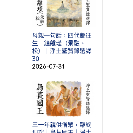
母親一句話，四代都往
生｜鐘離瑾（景融、
松）｜淨土聖賢錄選譯
30
2026-07-31
三十年親供僧眾，臨終
現瑞｜烏萇國王｜淨土