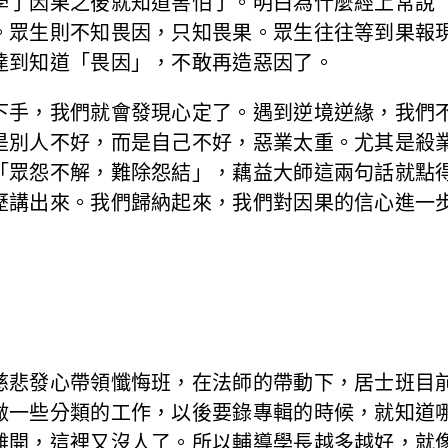
學了因果之後就知道害怕了。明白為什麼經上常說
。眾生則不知畏因，只知畏果。眾生往往等到果報
達到知道「畏因」，不敢再造惡因了。
下手，我們就會發現心定了。遇到逆境逆緣，我們
是別人不好，而是自己不好，惡業太重。尤其是殺
「眾怨不解，難除怨結」，藕益大師這兩句話就點
歷講出來。我們歸納起來，我們對因果的信心進一
慈悲發心帶領懺悔班，在法師的帶動下，居士班目
做一些分類的工作，以後要錄專輯的時候，就知道
離開，這裡又沒人了。所以輔導學長越多越好，就