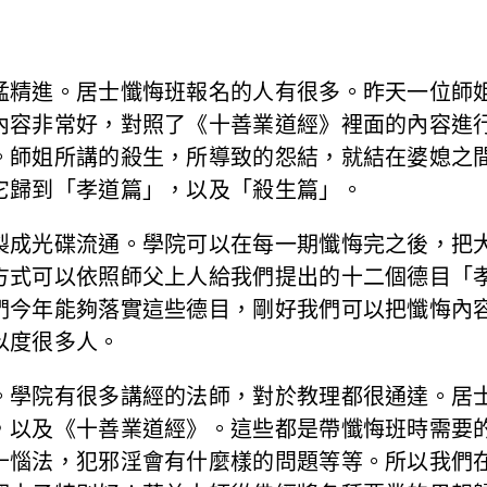
猛精進。居士懺悔班報名的人有很多。昨天一位師
內容非常好，對照了《十善業道經》裡面的內容進
。師姐所講的殺生，所導致的怨結，就結在婆媳之
它歸到「孝道篇」，以及「殺生篇」。
製成光碟流通。學院可以在每一期懺悔完之後，把
方式可以依照師父上人給我們提出的十二個德目「
們今年能夠落實這些德目，剛好我們可以把懺悔內
以度很多人。
。學院有很多講經的法師，對於教理都很通達。居
，以及《十善業道經》。這些都是帶懺悔班時需要
十惱法，犯邪淫會有什麼樣的問題等等。所以我們