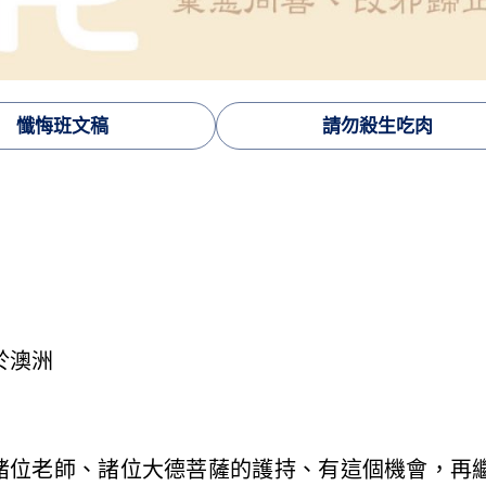
懺悔班文稿
請勿殺生吃肉
於澳洲
諸位老師、諸位大德菩薩的護持、有這個機會，再