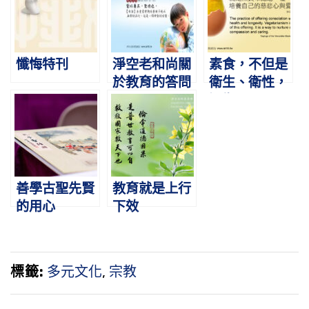
懺悔特刊
淨空老和尚關
素食，不但是
於教育的答問
衛生、衛性，
還衛心
善學古聖先賢
教育就是上行
的用心
下效
標籤:
多元文化
,
宗教