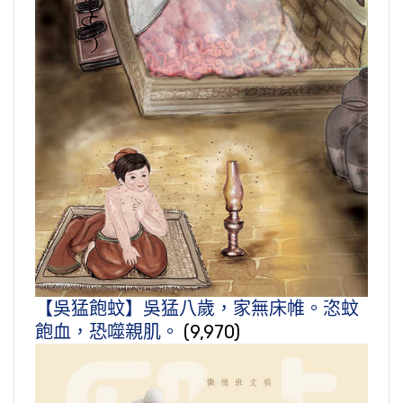
【吳猛飽蚊】吳猛八歲，家無床帷。恣蚊
飽血，恐噬親肌。
(9,970)