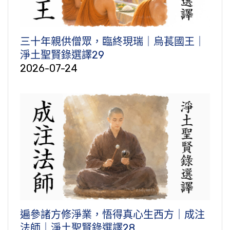
三十年親供僧眾，臨終現瑞｜烏萇國王｜
淨土聖賢錄選譯29
2026-07-24
遍參諸方修淨業，悟得真心生西方｜成注
法師｜淨土聖賢錄選譯28