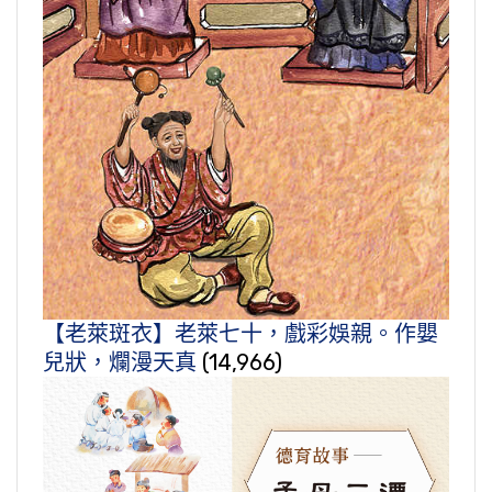
【老萊斑衣】老萊七十，戲彩娛親。作嬰
兒狀，爛漫天真
(14,966)