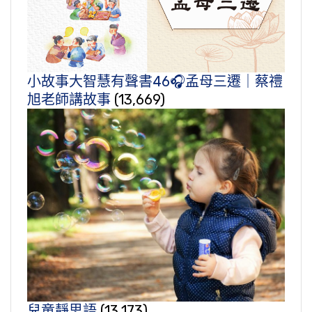
小故事大智慧有聲書46🎧孟母三遷｜蔡禮
旭老師講故事
(13,669)
兒童靜思語
(13,173)