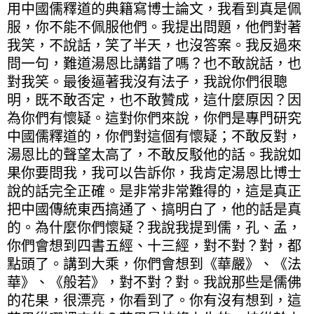
用中國儒釋道的典籍寫博士論文，我看到真是佩
服，你不能不佩服他們。我提出問題，他們對著
我笑，不說話，笑了半天，也沒答案。我反過來
問一句，難道湯恩比講錯了嗎？也不敢說話，也
對我笑。最後逼著我沒有法子，我說你們很聰
明，既不敢否定，也不敢贊成，這什麼原因？因
為你們有懷疑。這對你們來說，你們是專門研究
中國儒釋道的，你們對這個有懷疑；不敢反對，
湯恩比的聲望太高了，不敢反駁他的話。我說如
果你要問我，我可以告訴你，我肯定湯恩比博士
說的話完全正確。是非常非常難得的，這是真正
把中國傳統東西搞通了、搞明白了，他的話是真
的。為什麼你們懷疑？我說我提到儒，孔、孟，
你們會想到四書五經、十三經，對不對？對，都
點頭了。講到大乘，你們會想到《華嚴》、《法
華》、《般若》，對不對？對。我說那些是儒佛
的花果，很漂亮，你看到了。你有沒有想到，這