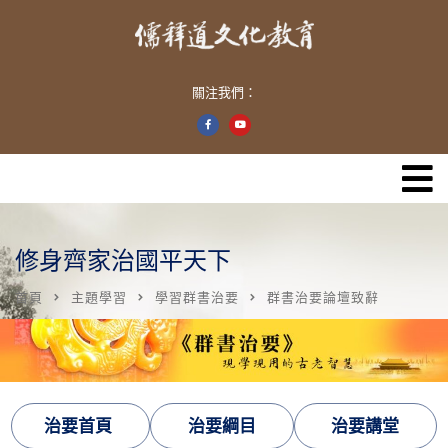
關注我們：
修身齊家治國平天下
首頁
主題學習
學習群書治要
群書治要論壇致辭
治要首頁
治要綱目
治要講堂