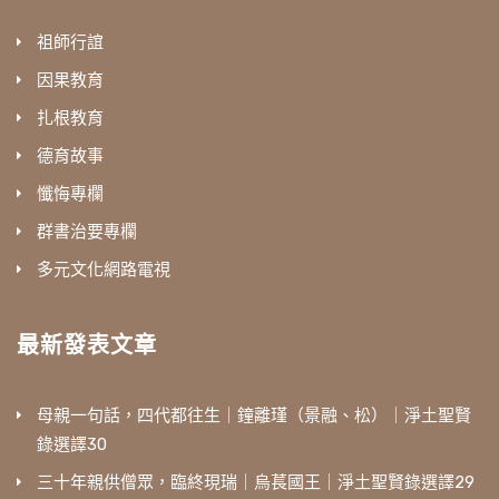
祖師行誼
因果教育
扎根教育
德育故事
懺悔專欄
群書治要專欄
多元文化網路電視
最新發表文章
母親一句話，四代都往生｜鐘離瑾（景融、松）｜淨土聖賢
錄選譯30
三十年親供僧眾，臨終現瑞｜烏萇國王｜淨土聖賢錄選譯29