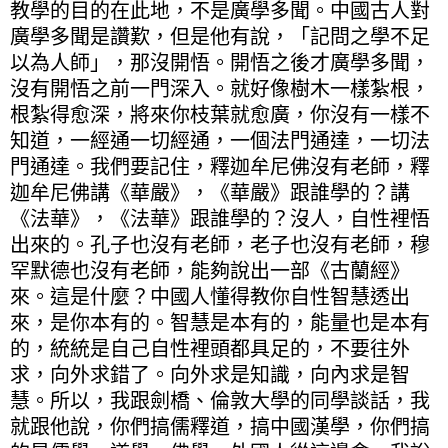
教學的目的在此地，不是廣學多聞。中國古人對
廣學多聞是讚歎，但是他有說，「記問之學不足
以為人師」，那沒開悟。開悟之後才廣學多聞，
沒有開悟之前一門深入。就好像樹木一樣紮根，
根紮得愈深，將來你枝葉就愈廣，你沒有一樣不
知道，一經通一切經通，一個法門通達，一切法
門通達。我們要記住，釋迦牟尼佛沒有老師，釋
迦牟尼佛講《華嚴》，《華嚴》跟誰學的？講
《法華》，《法華》跟誰學的？沒人，自性裡悟
出來的。孔子也沒有老師，老子也沒有老師，穆
罕默德也沒有老師，能夠說出一部《古蘭經》
來。這是什麼？中國人懂得教你自性智慧透出
來，是你本有的。智慧是本有的，能量也是本有
的，統統是自己自性裡頭都具足的，不要往外
求，向外求錯了。向外求是知識，向內求是智
慧。所以，我跟劍橋、倫敦大學的同學談話，我
就跟他說，你們搞儒釋道，搞中國漢學，你們搞