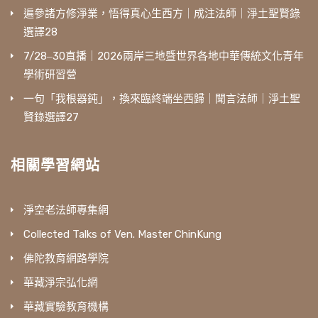
遍參諸方修淨業，悟得真心生西方｜成注法師｜淨土聖賢錄
選譯28
7/28‒30直播｜2026兩岸三地暨世界各地中華傳統文化青年
學術研習營
一句「我根器鈍」，換來臨終端坐西歸｜聞言法師｜淨土聖
賢錄選譯27
相關學習網站
淨空老法師專集網
Collected Talks of Ven. Master ChinKung
佛陀教育網路學院
華藏淨宗弘化網
華藏實驗教育機構