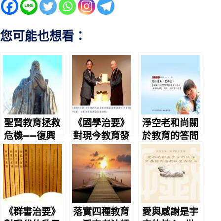
您可能也想看：
聖賢教育拯救
《國學治要》
淨空老和尚關
危機——復興
對現今教育發
於教育的答問
中華文化救世
展的重要性
界
《群書治要》
落實四種教育
愛與感謝是宇