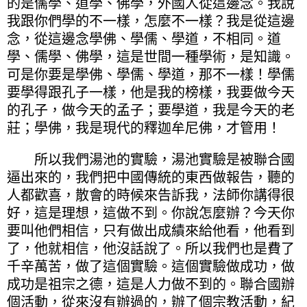
的是儒學、道學、佛學，外國人從這邊念。我說
我跟你們學的不一樣，怎麼不一樣？我是從這邊
念，從這邊念學佛、學儒、學道，不相同。道
學、儒學、佛學，這是世間一種學術，是知識。
可是你要是學佛、學儒、學道，那不一樣！學儒
要學得跟孔子一樣，他是我的榜樣，我要做今天
的孔子，做今天的孟子；要學道，我是今天的老
莊；學佛，我是現代的釋迦牟尼佛，才管用！
所以我們湯池的實驗，湯池實驗是被聯合國
逼出來的，我們把中國傳統的東西做報告，聽的
人都歡喜，散會的時候來告訴我，法師你講得很
好，這是理想，這做不到。你說怎麼辦？今天你
要叫他們相信，只有做出成績來給他看，他看到
了，他就相信，他沒話說了。所以我們也是費了
千辛萬苦，做了這個實驗。這個實驗做成功，做
成功是祖宗之德，這是人力做不到的。聯合國辦
個活動，從來沒有辦過的，辦了個宗教活動，紀