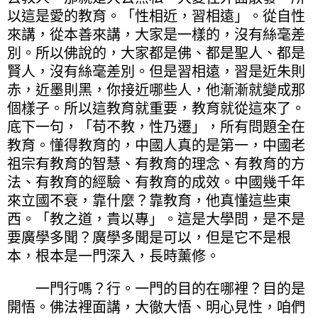
以這是愛的教育。「性相近，習相遠」。從自性
來講，從本善來講，大家是一樣的，沒有絲毫差
別。所以佛說的，大家都是佛、都是聖人、都是
賢人，沒有絲毫差別。但是習相遠，習是近朱則
赤，近墨則黑，你接近哪些人，他漸漸就變成那
個樣子。所以這教育就重要，教育就從這來了。
底下一句，「苟不教，性乃遷」，所有問題全在
教育。懂得教育的，中國人真的是第一，中國老
祖宗有教育的智慧、有教育的理念、有教育的方
法、有教育的經驗、有教育的成效。中國幾千年
來立國不衰，靠什麼？靠教育，他真懂這些東
西。「教之道，貴以專」。這是大學問，是不是
要廣學多聞？廣學多聞是可以，但是它不是根
本，根本是一門深入，長時薰修。
一門行嗎？行。一門的目的在哪裡？目的是
開悟。佛法裡面講，大徹大悟、明心見性，咱們