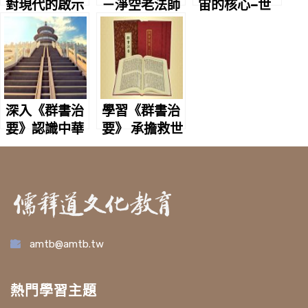
對現代的啟示
－淨空老法師
宙的核心–世
界諸大宗教以
愛為核心
深入《群書治
學習《群書治
要》認識中華
要》 承擔救世
文化
使命
amtb@amtb.tw
熱門學習主題