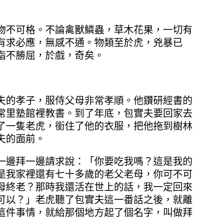
不可格。不論禽獸鱗蟲，草木花果，一切有
有求必應，無感不通。物類至於虎，兇暴已
指不勝屈，於戲，奇矣。
的孝子，服侍父母非常孝順。他鑽研經書的
常里塾館裡教書。到了年底，包實夫要回家去
了一隻老虎，銜住了他的衣服，把他拖到樹林
夫的面前。
邊拜一邊請求說：「你要吃我嗎？這是我的
是我家裡還有七十多歲的老父老母，你可不可
母終老？那時我還活在世上的話，我一定回來
可以？」老虎聽了包實夫這一番話之後，就離
這件事情，就給那個地方起了個名字，叫做拜