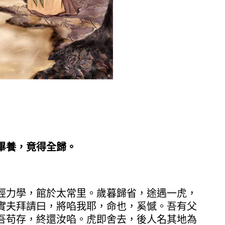
畢養，竟得全歸。
力學，館於太常里。歲暮歸省，途遇一虎，
實夫拜請曰，將啗我耶，命也，奚憾。吾有父
吾苟存，終還汝啗。虎即舍去，後人名其地為