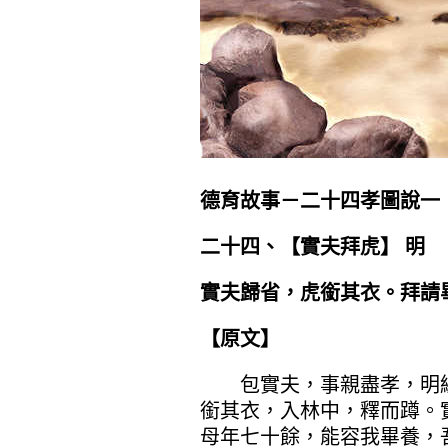
德育故事－二十四孝圖說一
二十四、【
實夫拜虎
】 明
實夫歸省，虎銜其衣。拜請
【原文】
包實夫，事親盡孝，明經
銜其衣，入林中，釋而蹲。
母年七十餘，能容我畢養，