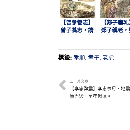
肌。
居。
【曾參養志】
【郯子鹿乳
曾子養志，請
郯子親老，
與有餘。母齧
目皆瞽。入
其指，負薪歸
群中，為取
廬。
乳。
標籤:
孝順
,
孝子
,
老虎
上一篇文章
【李忠辟震】李忠事母，地震
廬盡毀，至孝獨遺。