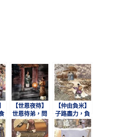
】
【世恩夜待】
【仲由負米】
食
世恩待弟，問
子路盡力，負
聽
食問衣。盡情
米奉親。親沒
同
憂恤，弟不暮
仕楚，歎不及