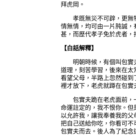
拜虎岡。
孝既無災不可辟，更無物
情無情，均可由一片肫誠，
甚，而歷代孝子免於虎者，
【白話解釋】
明朝時候，有個叫包實夫
道理，刻苦學習，後來在太
看望父母，半路上忽然碰到
裡才放下，老虎就蹲在包實
包實夫跪在老虎面前，一
命運註定的，我不恨你。但
以允許我，讓我奉養我的父
把自己送給你吃，你看可不
包實夫而去。後人為了紀念