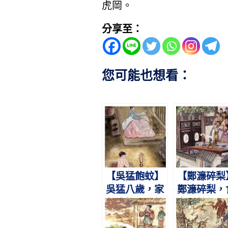
虎岡。
分享至：
您可能也想看：
【吳猛飽蚊】
【鄭濂碎梨
吳猛八歲，家
鄭濂碎梨，
無床帷。恣蚊
者千餘。不
飽血，恐噬親
婦語，七世