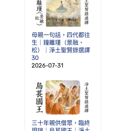
母親一句話，四代都往
生｜鐘離瑾（景融、
松）｜淨土聖賢錄選譯
30
2026-07-31
三十年親供僧眾，臨終
現瑞｜烏萇國王｜淨土