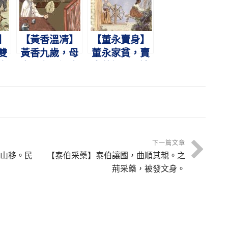
歸。
貧。
】
【黃香溫凊】
【董永賣身】
雙
黃香九歲，母
董永家貧，賣
鹿
喪父存。溫衾
身葬親。天遣
鹿
扇枕，奉侍晨
仙女，織縑完
昏。
緡。
下一篇文章
山移。民
【泰伯采藥】泰伯讓國，曲順其親。之
荊采藥，被發文身。