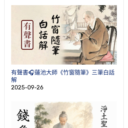
有聲書🎧蓮池大師《竹窗隨筆》三筆白話
解
2025-09-26