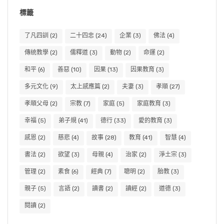
標籤
了凡四訓
(2)
二十四忠
(24)
企業
(3)
佛法
(4)
傳統教學
(2)
儒釋道
(3)
動物
(2)
命運
(2)
和平
(6)
善惡
(10)
因果
(13)
因果教育
(3)
多元文化
(9)
太上感應篇
(2)
夫妻
(3)
孝順
(27)
孝順父母
(2)
宗教
(7)
家庭
(5)
家庭教育
(3)
幸福
(5)
弟子規
(41)
德行
(33)
愛的教育
(3)
感恩
(2)
慈悲
(4)
故事
(28)
教育
(41)
智慧
(4)
書法
(2)
欲望
(3)
母親
(4)
治家
(2)
淨土宗
(3)
管理
(2)
素食
(6)
經典
(7)
聰明
(2)
胎教
(3)
親子
(5)
言語
(2)
讀書
(2)
讀經
(2)
道德
(3)
閱讀
(2)