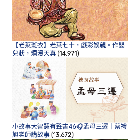
【老萊斑衣】老萊七十，戲彩娛親。作嬰
兒狀，爛漫天真
(14,971)
小故事大智慧有聲書46🎧孟母三遷｜蔡禮
旭老師講故事
(13,672)