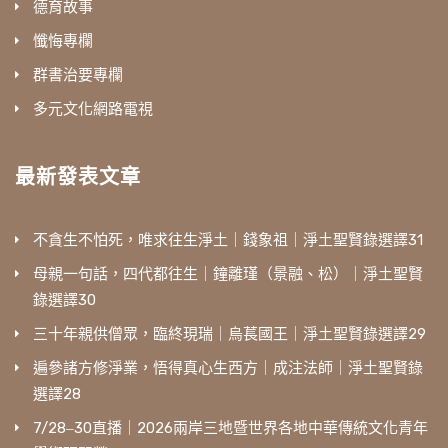
德育故事
懺悔專欄
群書治要專欄
多元文化網路電視
最新發表文章
不貪生不怕死，唯求往生淨土｜錢象祖｜淨土聖賢錄選譯31
母親一句話，四代都往生｜鐘離瑾（景融、松）｜淨土聖賢
錄選譯30
三十年親供僧眾，臨終現瑞｜烏萇國王｜淨土聖賢錄選譯29
遍參諸方修淨業，悟得真心生西方｜成注法師｜淨土聖賢錄
選譯28
7/28‒30直播｜2026兩岸三地暨世界各地中華傳統文化青年