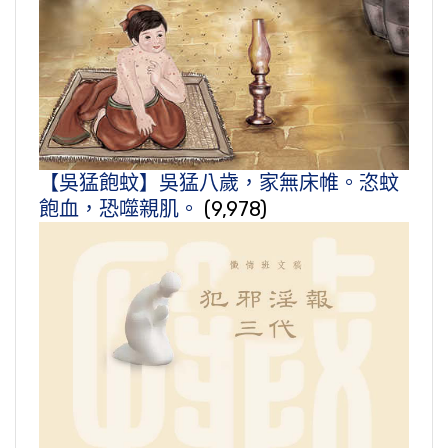
【吳猛飽蚊】吳猛八歲，家無床帷。恣蚊
飽血，恐噬親肌。
(9,978)