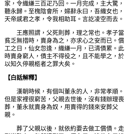
家，令織縑三百疋乃回。一月完成，主大驚，
聽永歸。至槐陰會所，婦辭永曰，吾織女也，
天帝感君之孝，令我相助耳。言訖凌空而去。
王應照謂，父死則葬，理之常也。孝子當
貧乏無措時，賣身為之，亦求心之安而已。償
工之日，仙女忽逢，織縑一月，已清債累。此
時賣身窮人，債主不得役之，且不能學之，於
以知久停親柩者之罪大矣。
【白話解釋】
漢朝時候，有個叫董永的人，非常孝順。
但是家裡很窮苦，父親去世後，沒有錢辦理喪
葬，董永就賣身為奴，用賣得的錢來安葬父
親。
葬了父親以後，就依約要去做工償債。走