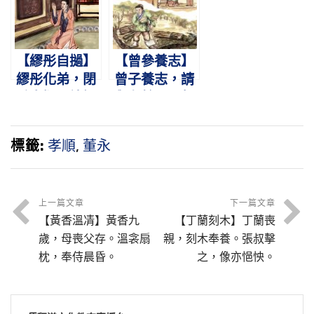
歸。
名。
衣。
【繆彤自撾】
【曾參養志】
繆彤化弟，閉
曾子養志，請
戶自撾。諸婦
與有餘。母齧
謝罪，得以齊
其指，負薪歸
家。
廬。
標籤:
孝順
,
董永
上一篇文章
下一篇文章
【黃香溫凊】黃香九
【丁蘭刻木】丁蘭喪
歲，母喪父存。溫衾扇
親，刻木奉養。張叔擊
枕，奉侍晨昏。
之，像亦悒怏。