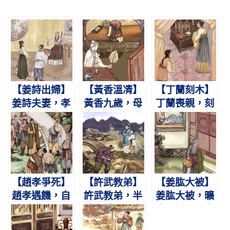
【姜詩出婦】
【黃香溫凊】
【丁蘭刻木】
姜詩夫妻，孝
黃香九歲，母
丁蘭喪親，刻
奉甘旨。舍側
喪父存。溫衾
木奉養。張叔
湧泉，日躍雙
扇枕，奉侍晨
擊之，像亦悒
鯉。
昏。
怏。
【趙孝爭死】
【許武教弟】
【姜肱大被】
趙孝遇饑，自
許武教弟，半
姜肱大被，曠
述體肥。願代
讀半耕。取多
世所稀。不言
弟死，兩得全
與寡，以成弟
遇掠，盜悔還