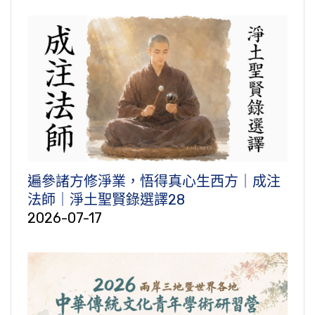
遍參諸方修淨業，悟得真心生西方｜成注
法師｜淨土聖賢錄選譯28
2026-07-17