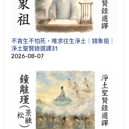
不貪生不怕死，唯求往生淨土｜錢象祖｜
淨土聖賢錄選譯31
2026-08-07