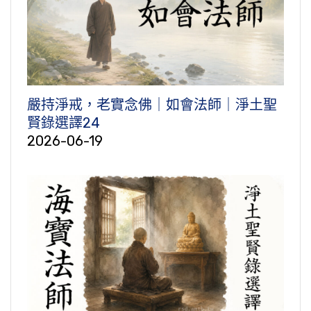
嚴持淨戒，老實念佛｜如會法師｜淨土聖
賢錄選譯24
2026-06-19