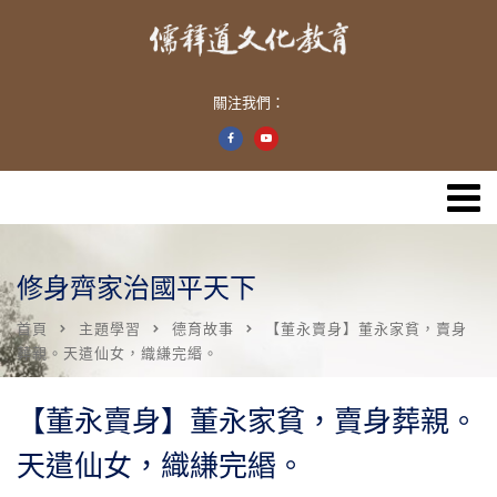
關注我們：
修身齊家治國平天下
首頁
主題學習
德育故事
【董永賣身】董永家貧，賣身
葬親。天遣仙女，織縑完緡。
【董永賣身】董永家貧，賣身葬親。
天遣仙女，織縑完緡。