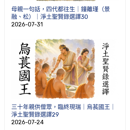
母親一句話，四代都往生｜鐘離瑾（景
融、松）｜淨土聖賢錄選譯30
2026-07-31
三十年親供僧眾，臨終現瑞｜烏萇國王｜
淨土聖賢錄選譯29
2026-07-24