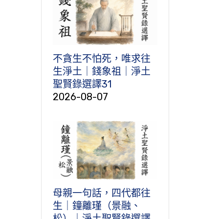
不貪生不怕死，唯求往
生淨土｜錢象祖｜淨土
聖賢錄選譯31
2026-08-07
母親一句話，四代都往
生｜鐘離瑾（景融、
松）｜淨土聖賢錄選譯