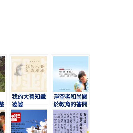
我的大善知識
淨空老和尚關
整
婆婆
於教育的答問