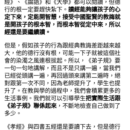
經》、《論語》和《大學》都可以閱讀，但德
行的根一定要趕快紮下。
讀經能夠讓孩子的心
定下來，定能開智慧，接受中國聖賢的教誨就
是開孩子的根本智，而根本智從定中來，所以
經還是要繼續讀。
但是，假如孩子的行為跟經典教誨差距越來越
大，他的德行沒有根，可能一下子就被這個社
會的染濁之風連根拔起。所以，《弟子規》要
一句一句地講解，而且不是只講一遍，當我們
已經從頭講一遍，再回過頭來講第二遍時，絕
對跟第一次不同，因為老師提升了，學生也提
升了。在教與學的過程中，我們會積累更多的
生活事例。我們就可以引導學生
把實際生活跟
《弟子規》聯係起來
，不斷地檢查自己做到了
多少。
《孝經》與四書五經還是要讀下去，但是德行