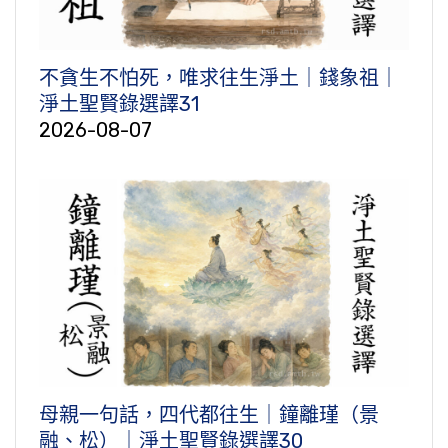
不貪生不怕死，唯求往生淨土｜錢象祖｜
淨土聖賢錄選譯31
2026-08-07
母親一句話，四代都往生｜鐘離瑾（景
融、松）｜淨土聖賢錄選譯30