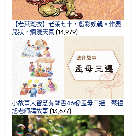
【老萊斑衣】老萊七十，戲彩娛親。作嬰
兒狀，爛漫天真
(14,979)
小故事大智慧有聲書46🎧孟母三遷｜蔡禮
旭老師講故事
(13,677)