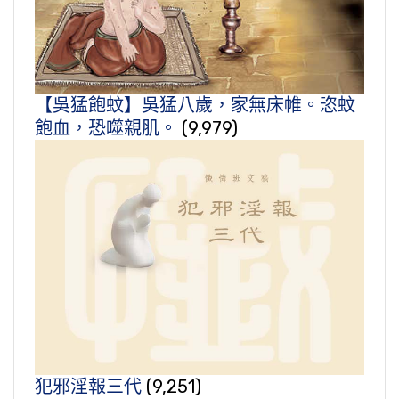
【吳猛飽蚊】吳猛八歲，家無床帷。恣蚊
飽血，恐噬親肌。
(9,979)
犯邪淫報三代
(9,251)