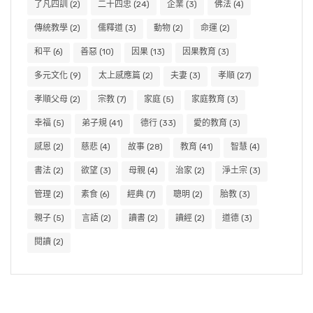
了凡四訓
(2)
二十四忠
(24)
企業
(3)
佛法
(4)
傳統教學
(2)
儒釋道
(3)
動物
(2)
命運
(2)
和平
(6)
善惡
(10)
因果
(13)
因果教育
(3)
多元文化
(9)
太上感應篇
(2)
夫妻
(3)
孝順
(27)
孝順父母
(2)
宗教
(7)
家庭
(5)
家庭教育
(3)
幸福
(5)
弟子規
(41)
德行
(33)
愛的教育
(3)
感恩
(2)
慈悲
(4)
故事
(28)
教育
(41)
智慧
(4)
書法
(2)
欲望
(3)
母親
(4)
治家
(2)
淨土宗
(3)
管理
(2)
素食
(6)
經典
(7)
聰明
(2)
胎教
(3)
親子
(5)
言語
(2)
讀書
(2)
讀經
(2)
道德
(3)
閱讀
(2)