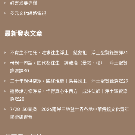
群書治要專欄
多元文化網路電視
最新發表文章
不貪生不怕死，唯求往生淨土｜錢象祖｜淨土聖賢錄選譯31
母親一句話，四代都往生｜鐘離瑾（景融、松）｜淨土聖賢
錄選譯30
三十年親供僧眾，臨終現瑞｜烏萇國王｜淨土聖賢錄選譯29
遍參諸方修淨業，悟得真心生西方｜成注法師｜淨土聖賢錄
選譯28
7/28‒30直播｜2026兩岸三地暨世界各地中華傳統文化青年
學術研習營