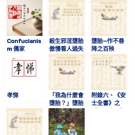
Confucianis
殺生邪淫墮胎
墮胎—作不善
m 儒家
傲慢看人過失
降之百殃
論人長短之惡
報
孝悌
「我為什麼會
附錄六、《安
墮胎？」墮胎
士全書》之
者的自我反省
【萬善先資】