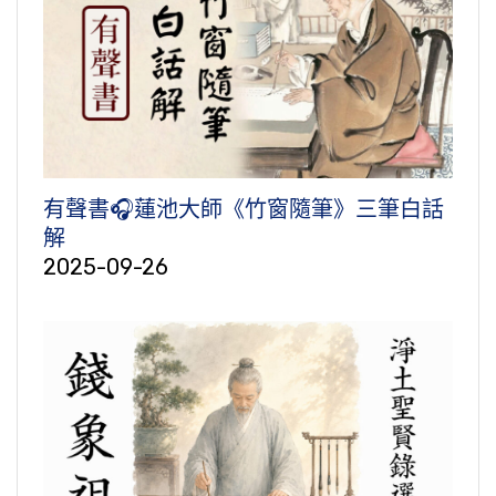
有聲書🎧蓮池大師《竹窗隨筆》三筆白話
解
2025-09-26