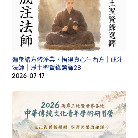
遍參諸方修淨業，悟得真心生西方｜成注
法師｜淨土聖賢錄選譯28
2026-07-17