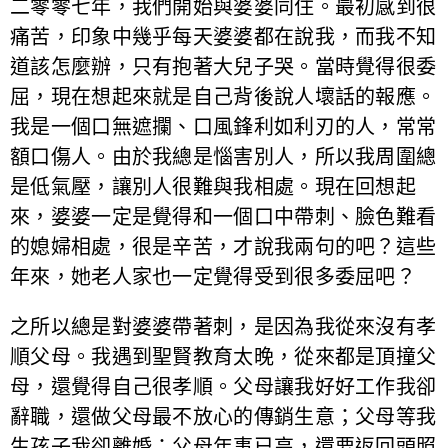
二零零七年，我們開始與婆婆同住。最初感到很
痛苦，印象中幾乎每天婆婆都在說我，而我不知
道該怎麼辦，只有抱著大兒子哭。當時覺得很委
屈，現在想起來就是自己背後說人壞話的報應。
我是一個口無遮攔、口風鋒利如利刃的人，常常
額口傷人。由於我總是惱害別人，所以我周圍總
是低氣壓，讓別人很難與我相處。現在回想起
來，婆婆一定是覺得和一個口中帶刺、臉色難看
的媳婦相處，很是辛苦，才說我兩句的吧？這些
年來，她老人家也一定覺得受到很多委屈吧？
之所以總是對婆婆帶著刺，是因為我從來沒有孝
順父母。我遇到聖賢教育太晚，從來都是頂撞父
母，還覺得自己很孝順。父母讓我好好工作我卻
辭職，還做父母最不放心的傳銷生意；父母等我
生孩子我卻離婚；父母年事已高，還要返回頭照