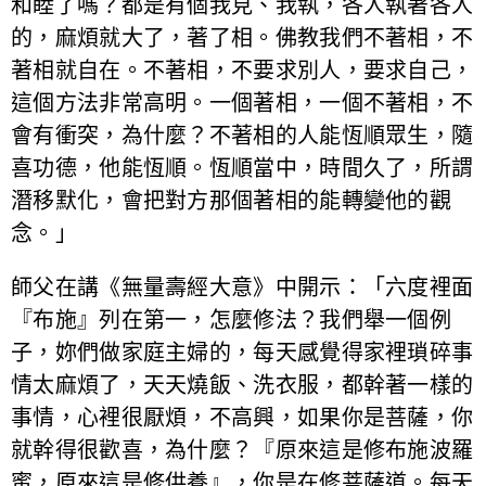
和睦了嗎？都是有個我見、我執，各人執著各人
的，麻煩就大了，著了相。佛教我們不著相，不
著相就自在。不著相，不要求別人，要求自己，
這個方法非常高明。一個著相，一個不著相，不
會有衝突，為什麼？不著相的人能恆順眾生，隨
喜功德，他能恆順。恆順當中，時間久了，所謂
潛移默化，會把對方那個著相的能轉變他的觀
念。」
師父在講《無量壽經大意》中開示：「六度裡面
『布施』列在第一，怎麼修法？我們舉一個例
子，妳們做家庭主婦的，每天感覺得家裡瑣碎事
情太麻煩了，天天燒飯、洗衣服，都幹著一樣的
事情，心裡很厭煩，不高興，如果你是菩薩，你
就幹得很歡喜，為什麼？『原來這是修布施波羅
蜜，原來這是修供養』，你是在修菩薩道。每天