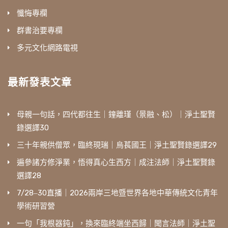
懺悔專欄
群書治要專欄
多元文化網路電視
最新發表文章
母親一句話，四代都往生｜鐘離瑾（景融、松）｜淨土聖賢
錄選譯30
三十年親供僧眾，臨終現瑞｜烏萇國王｜淨土聖賢錄選譯29
遍參諸方修淨業，悟得真心生西方｜成注法師｜淨土聖賢錄
選譯28
7/28‒30直播｜2026兩岸三地暨世界各地中華傳統文化青年
學術研習營
一句「我根器鈍」，換來臨終端坐西歸｜聞言法師｜淨土聖