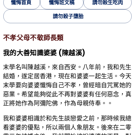
懺悔首頁
懺悔班文稿
請勿殺生吃肉
請勿殺子墮胎
不孝父母不敬師長類
我的大善知識婆婆 (陳越溪)
末學名叫陳越溪，來自西安。八年前，我和先生
結婚，遂定居香港，現在和婆婆一起生活。今天
末學要向婆婆懺悔自己不孝，曾經暗自咒駡她的
惡業。希望能夠從此不再對婆婆有任何惡念，真
正將她作為阿彌陀佛，作為母親侍奉。。
我和婆婆相識於和先生談戀愛之前，那時候我總
看婆婆的優點，所以兩個人象朋友。後來在二零