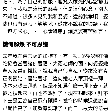
吧。」爲了自己的舒服，連咒人家死的心念都出
來了。我就是這樣的惡毒，但是這個心念，別人
不知道，很多人見到我和婆婆，還誇我孝順。婆
婆也很有涵養，笑笑地，從來不說我的壞話。我
「包貯險心」、「心毒貌慈」讓婆婆有苦難言。
懺悔解怨 不可思議
去年我在佛菩薩的加持下，有一次居然能夠在佛
陀協會當著諸佛菩薩、大德老師的面，向婆婆她
老人家當面懺悔，說我自己很自私，從來沒有真
正關愛她，替她著想。還向她老人家頂禮一拜。
我本來想三拜的，但是不知爲什麽一拜下去，就
被她扶起來，再也不想拜了。現在想起來，拜不
下去是因為自己還有隱瞞。懺悔的時候還想說自
己覺悟高了，能發露認錯了，而自己最大的意惡