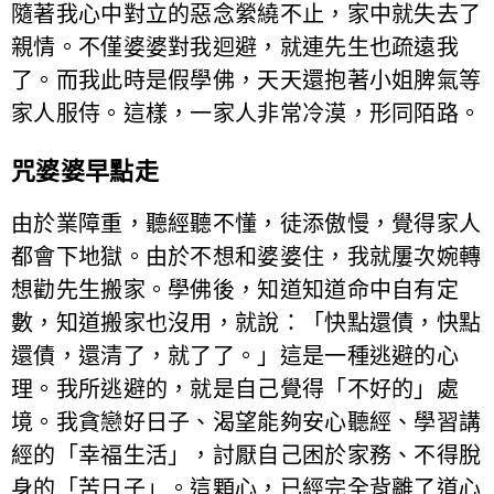
隨著我心中對立的惡念縈繞不止，家中就失去了
親情。不僅婆婆對我迴避，就連先生也疏遠我
了。而我此時是假學佛，天天還抱著小姐脾氣等
家人服侍。這樣，一家人非常冷漠，形同陌路。
咒婆婆早點走
由於業障重，聽經聽不懂，徒添傲慢，覺得家人
都會下地獄。由於不想和婆婆住，我就屢次婉轉
想勸先生搬家。學佛後，知道知道命中自有定
數，知道搬家也沒用，就說：「快點還債，快點
還債，還清了，就了了。」這是一種逃避的心
理。我所逃避的，就是自己覺得「不好的」處
境。我貪戀好日子、渴望能夠安心聽經、學習講
經的「幸福生活」，討厭自己困於家務、不得脫
身的「苦日子」。這顆心，已經完全背離了道心