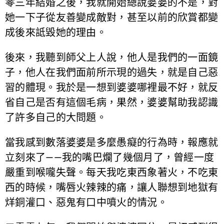
零三年結婚之後，我就開始總說婆婆的不是，對
她一下子從友善變成敵對，甚至以前的欣賞都變
成後來詆毀她的理由。
後來，我聽到師父上人說，他人是我們的一面鏡
子，他人在我們面前所示現的過失，就是自己惡
習的體現。我於是一想到婆婆哪裡最不好，就反
省自己是否有這個毛病，果然，婆婆幫助我認識
了許多自己的大問題。
當我感到數落婆婆是多麼愚癡的行為時，報應就
立刻來了——我的嘴巴爛了幾個月了，曾經一度
嚴重到喉嚨失聲。每天我吃東西象著火，不吃東
西的時候，嘴唇火辣辣的痛，讓人聯想到地獄有
烊銅灌口、惡鬼有口中噴火的情況。