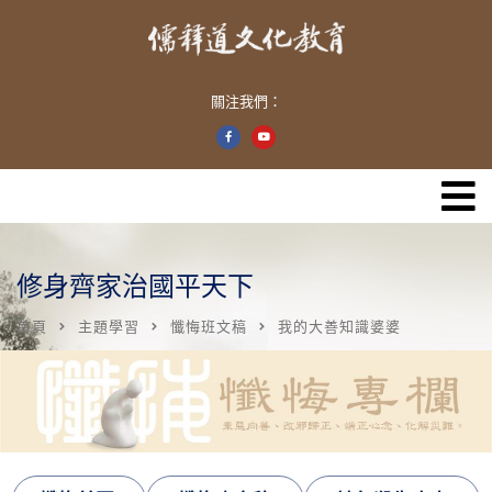
關注我們：
修身齊家治國平天下
首頁
主題學習
懺悔班文稿
我的大善知識婆婆