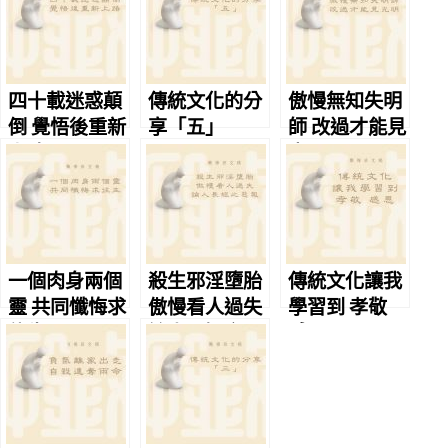
四十載迷惑顛
傳統文化的分
傲慢無知失明
倒 覺悟後重新
享「五」
師 改過才能見
上路
光明
一個肉身兩個
殺生邪淫墮胎
傳統文化讓我
靈 共同懺悔求
傲慢看人過失
學習到 孝敬
往生
論人長短之惡
感恩
報