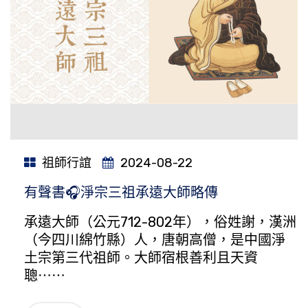
祖師行誼
2024-08-22
有聲書🎧淨宗三祖承遠大師略傳
承遠大師（公元712-802年），俗姓謝，漢洲
（今四川綿竹縣）人，唐朝高僧，是中國淨
土宗第三代祖師。大師宿根善利且天資
聰⋯⋯