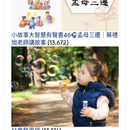
小故事大智慧有聲書46🎧孟母三遷｜蔡禮
旭老師講故事
(13,672)