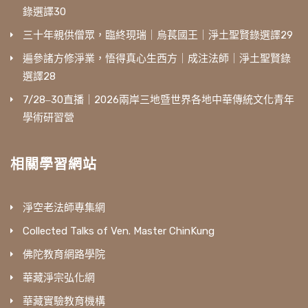
錄選譯30
三十年親供僧眾，臨終現瑞｜烏萇國王｜淨土聖賢錄選譯29
遍參諸方修淨業，悟得真心生西方｜成注法師｜淨土聖賢錄
選譯28
7/28‒30直播｜2026兩岸三地暨世界各地中華傳統文化青年
學術研習營
相關學習網站
淨空老法師專集網
Collected Talks of Ven. Master ChinKung
佛陀教育網路學院
華藏淨宗弘化網
華藏實驗教育機構