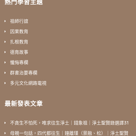
熱門學習主題
祖師行誼
因果教育
扎根教育
德育故事
懺悔專欄
群書治要專欄
多元文化網路電視
最新發表文章
不貪生不怕死，唯求往生淨土｜錢象祖｜淨土聖賢錄選譯31
母親一句話，四代都往生｜鐘離瑾（景融、松）｜淨土聖賢