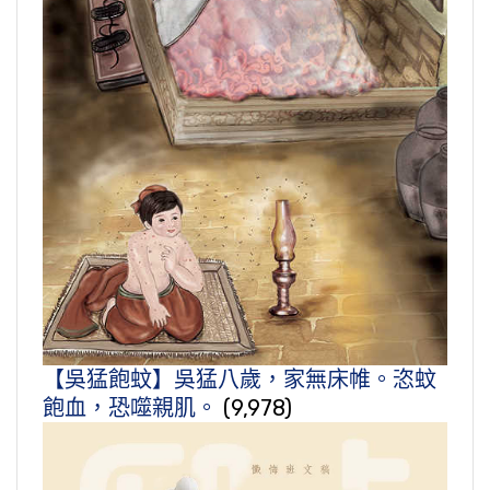
【吳猛飽蚊】吳猛八歲，家無床帷。恣蚊
飽血，恐噬親肌。
(9,978)