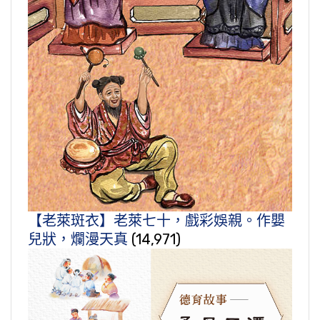
【老萊斑衣】老萊七十，戲彩娛親。作嬰
兒狀，爛漫天真
(14,971)