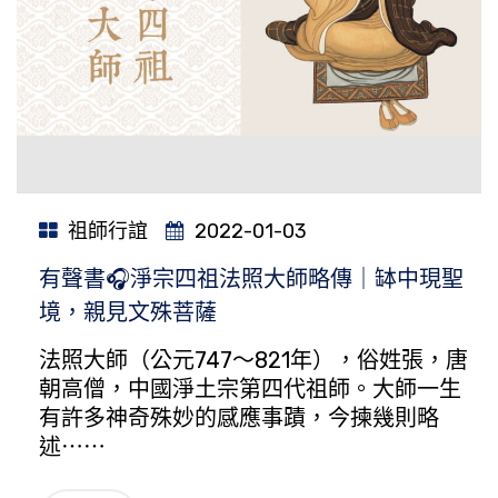
祖師行誼
2022-01-03
有聲書🎧淨宗四祖法照大師略傳｜缽中現聖
境，親見文殊菩薩
法照大師（公元747～821年），俗姓張，唐
朝高僧，中國淨土宗第四代祖師。大師一生
有許多神奇殊妙的感應事蹟，今揀幾則略
述⋯⋯