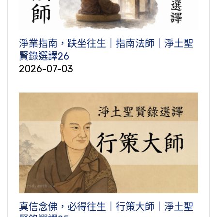
淨業指南，趺坐往生｜指南法師｜淨土聖
賢錄選譯26
2026-07-03
真信念佛，必得往生｜行策大師｜淨土聖