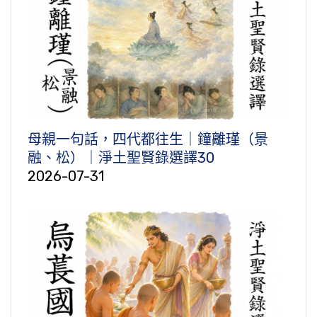
母親一句話，四代都往生｜鐘離瑾（景
融、松）｜淨土聖賢錄選譯30
2026-07-31