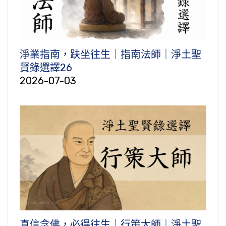
淨業指南，趺坐往生｜指南法師｜淨土聖
賢錄選譯26
2026-07-03
真信念佛，必得往生｜行策大師｜淨土聖