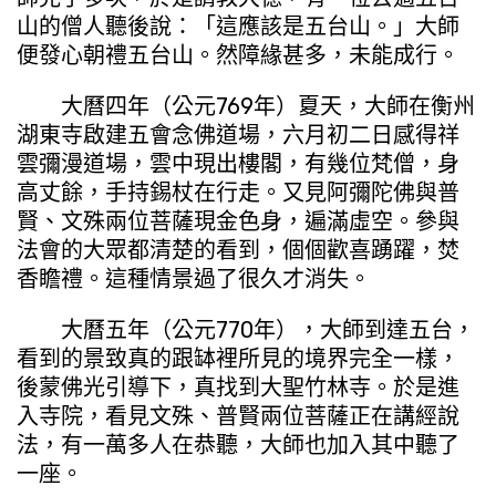
山的僧人聽後說：「這應該是五台山。」大師
便發心朝禮五台山。然障緣甚多，未能成行。
大曆四年（公元769年）夏天，大師在衡州
湖東寺啟建五會念佛道場，六月初二日感得祥
雲彌漫道場，雲中現出樓閣，有幾位梵僧，身
高丈餘，手持錫杖在行走。又見阿彌陀佛與普
賢、文殊兩位菩薩現金色身，遍滿虛空。參與
法會的大眾都清楚的看到，個個歡喜踴躍，焚
香瞻禮。這種情景過了很久才消失。
大曆五年（公元770年），大師到達五台，
看到的景致真的跟缽裡所見的境界完全一樣，
後蒙佛光引導下，真找到大聖竹林寺。於是進
入寺院，看見文殊、普賢兩位菩薩正在講經說
法，有一萬多人在恭聽，大師也加入其中聽了
一座。