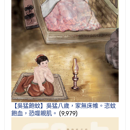
【吳猛飽蚊】吳猛八歲，家無床帷。恣蚊
飽血，恐噬親肌。
(9,979)