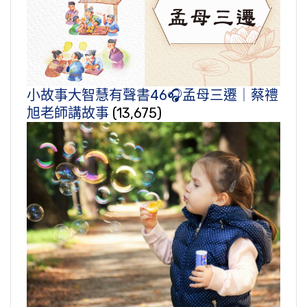
小故事大智慧有聲書46🎧孟母三遷｜蔡禮
旭老師講故事
(13,675)