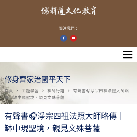
關注我們：
修身齊家治國平天下
首頁
主題學習
祖師行誼
有聲書🎧淨宗四祖法照大師略
傳｜缽中現聖境，親見文殊菩薩
有聲書🎧淨宗四祖法照大師略傳｜
缽中現聖境，親見文殊菩薩