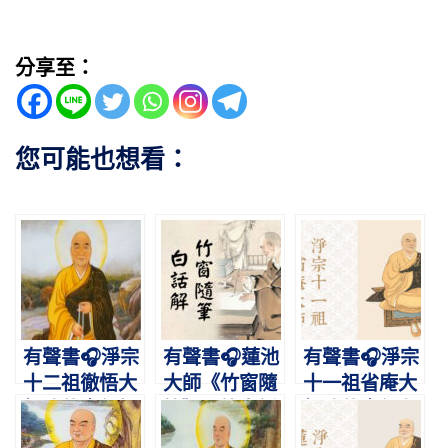
分享至：
您可能也想看：
有聲書🎧淨宗
有聲書🎧蓮池
有聲書🎧淨宗
十二祖徹悟大
大師《竹窗隨
十一祖省庵大
師略傳｜紅螺
筆》三筆白話
師略傳｜行在
典範，攝禪教
解
梵網，志在西