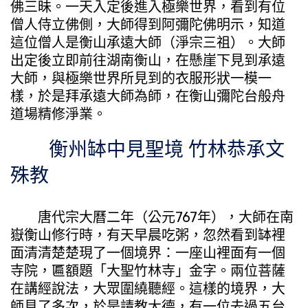
佛三昧。一天入定後進入極樂世界，看到有位
僧人侍立佛側，大師得到阿彌陀佛明示，知道
這位僧人是衡山承遠大師（淨宗三祖）。大師
出定後立即前往湖南衡山，在懸崖下見到承遠
大師，與極樂世界所見到的衣服形狀一模一
樣，於是拜承遠大師為師，在衡山彌陀台般舟
道場精修淨業。
衡州缽中見聖境 竹林恭承文
殊教
唐代宗大曆二年（公元767年），大師在南
嶽衡山修行時，有天早晨吃粥，忽然看到缽裡
面清清楚楚現了一個境界：一座山裡面有一個
寺院，匾額題「大聖竹林寺」金字。兩位菩薩
在講經說法，大眾圍繞聽經。這樣的境界，大
師見了多次，於是請教大德，有一位去過五台