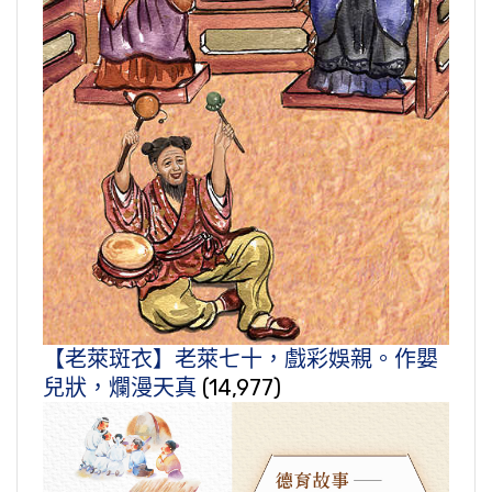
【老萊斑衣】老萊七十，戲彩娛親。作嬰
兒狀，爛漫天真
(14,977)