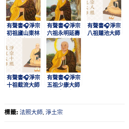
而歸淨土
方
有聲書🎧淨宗
有聲書🎧淨宗
有聲書🎧淨宗
初祖廬山東林
六祖永明延壽
八祖蓮池大師
慧遠大師略傳
大師略傳｜萬
略傳
｜肇啟蓮宗，
善莊嚴淨土
暢佛本懷
有聲書🎧淨宗
有聲書🎧淨宗
十祖截流大師
五祖少康大師
略傳
略傳｜一句彌
陀，感應非
輕，少康化
標籤:
法照大師
,
淨土宗
佛，善導光明