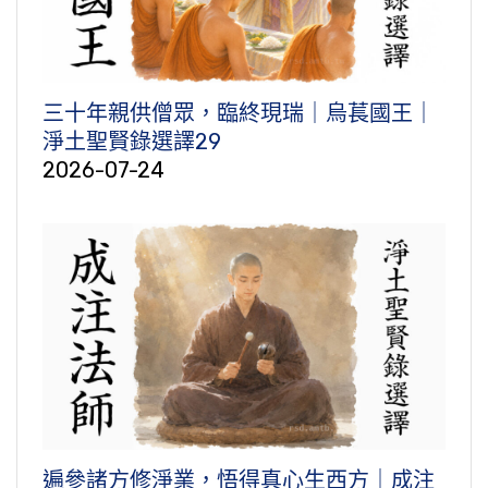
三十年親供僧眾，臨終現瑞｜烏萇國王｜
淨土聖賢錄選譯29
2026-07-24
遍參諸方修淨業，悟得真心生西方｜成注