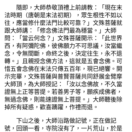
隨即，大師恭敬頂禮上前請教：「現在末
法時期（唐朝是末法初期），眾生根性不如以
往，應當修什麼法門比較可靠？」文殊菩薩就
跟大師講：「修念佛法門最為穩當。」大師
問：「當云何念？」文殊菩薩開示：「此世界
西，有阿彌陀佛，彼佛願力不可思議，汝當繼
念，令無間斷，命終之後，決定往生，永不退
轉。」且親授念佛方法，這就是五會念佛。可
惜五會念佛在末法只傳五百年，現已絕響。開
示完畢，文殊菩薩與普賢菩薩共同舒展金臂摩
大師頂，為大師授記：「汝以念佛故，不久當
證無上正等菩提。若善男子等，願疾成佛者，
無過念佛，則能速證無上菩提。」大師聽後除
掉所有疑惑，歡喜踴躍，作禮而退。
下山之後，大師沿路做記號，正在做記
號，回頭一看，寺院沒有了，一片荒山，於是