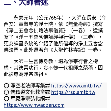
二、大師著述
永泰元年（公元765年），大師在長安（今
西安）章敬寺的淨土院，依《無量壽經》撰寫
《淨土五會念佛略法事儀贊》（一卷），還撰
寫了《淨土五會念佛誦經觀行儀》（三卷），
更為詳盡系統的介紹了他所倡導的淨土五會念
佛法門。此外還著有《大聖竹林寺記》一卷。
大師一生言傳身教，堪為淨宗行者之榜
樣。其德業功行，實不愧一代祖師之榮稱，因
此被尊為淨宗四祖。
⭕️ 淨空老法師專集🔜
https://www.amtb.tw/
⭕️ 儒釋道文化教育🔜
https://rsd.amtb.tw
⭕️ 華藏淨宗弘化網🔜
https://www.hwadzan.com