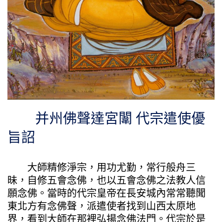
并州佛聲達宮闈 代宗遣使優
旨詔
大師精修淨宗，用功尤勤，常行般舟三
昧，自修五會念佛，也以五會念佛之法教人信
願念佛。當時的代宗皇帝在長安城內常常聽聞
東北方有念佛聲，派遣使者找到山西太原地
界，看到大師在那裡弘揚念佛法門。代宗於是