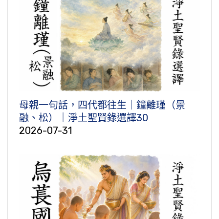
母親一句話，四代都往生｜鐘離瑾（景
融、松）｜淨土聖賢錄選譯30
2026-07-31