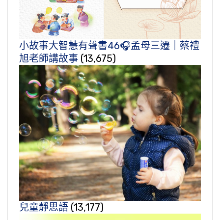
小故事大智慧有聲書46🎧孟母三遷｜蔡禮
旭老師講故事
(13,675)
兒童靜思語
(13,177)