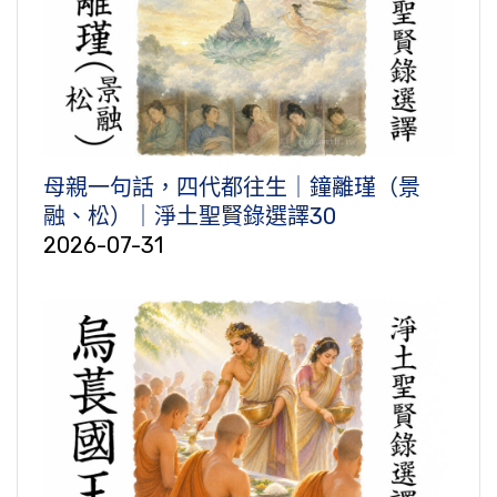
母親一句話，四代都往生｜鐘離瑾（景
融、松）｜淨土聖賢錄選譯30
2026-07-31