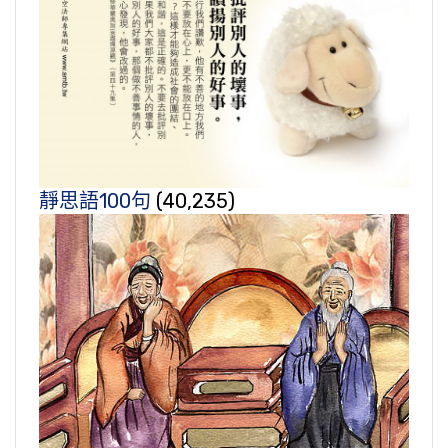
靜思語100句
(40,235)