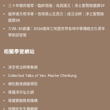
三十年親供僧眾，臨終現瑞｜烏萇國王｜淨土聖賢錄選譯29
遍參諸方修淨業，悟得真心生西方｜成注法師｜淨土聖賢錄
選譯28
7/28‒30直播｜2026兩岸三地暨世界各地中華傳統文化青年
學術研習營
相關學習網站
淨空老法師專集網
Collected Talks of Ven. Master ChinKung
佛陀教育網路學院
華藏淨宗弘化網
華藏實驗教育機構
徐醒民先生專輯網