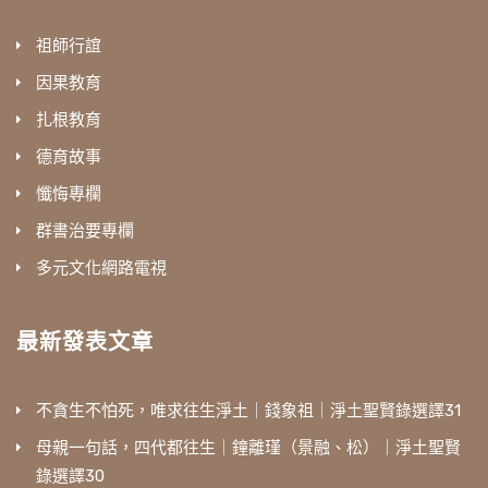
祖師行誼
因果教育
扎根教育
德育故事
懺悔專欄
群書治要專欄
多元文化網路電視
最新發表文章
不貪生不怕死，唯求往生淨土｜錢象祖｜淨土聖賢錄選譯31
母親一句話，四代都往生｜鐘離瑾（景融、松）｜淨土聖賢
錄選譯30