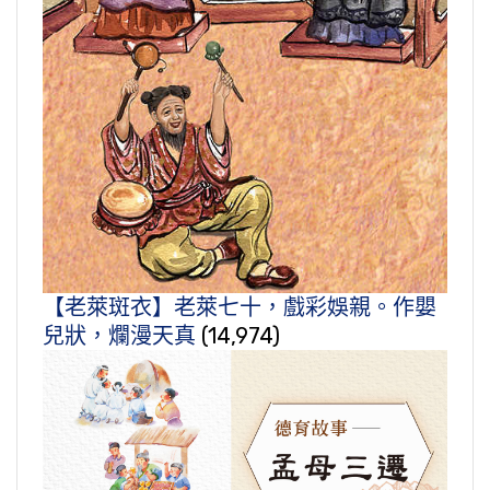
【老萊斑衣】老萊七十，戲彩娛親。作嬰
兒狀，爛漫天真
(14,974)