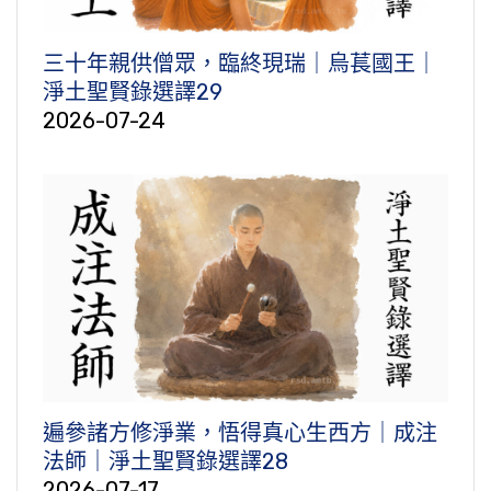
三十年親供僧眾，臨終現瑞｜烏萇國王｜
淨土聖賢錄選譯29
2026-07-24
遍參諸方修淨業，悟得真心生西方｜成注
法師｜淨土聖賢錄選譯28
2026-07-17