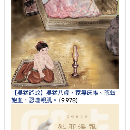
【吳猛飽蚊】吳猛八歲，家無床帷。恣蚊
飽血，恐噬親肌。
(9,978)