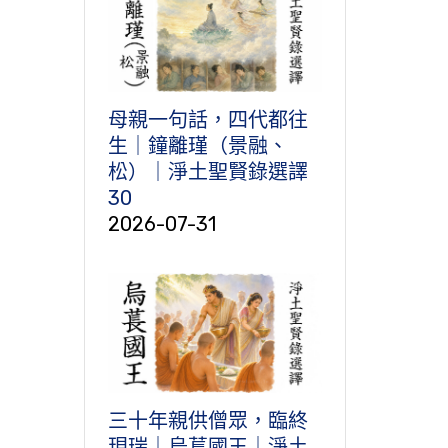
母親一句話，四代都往
生｜鐘離瑾（景融、
松）｜淨土聖賢錄選譯
30
2026-07-31
三十年親供僧眾，臨終
現瑞｜烏萇國王｜淨土