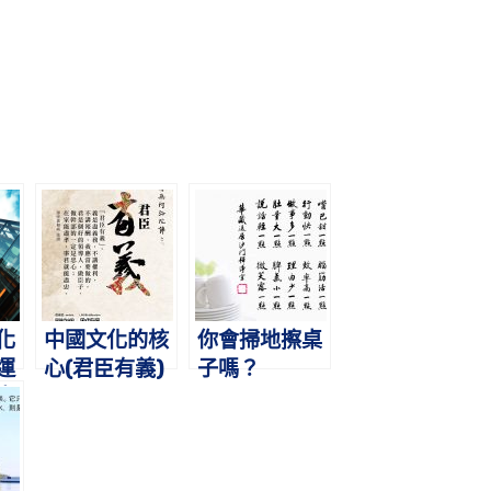
化
中國文化的核
你會掃地擦桌
運
心(君臣有義)
子嗎？
事