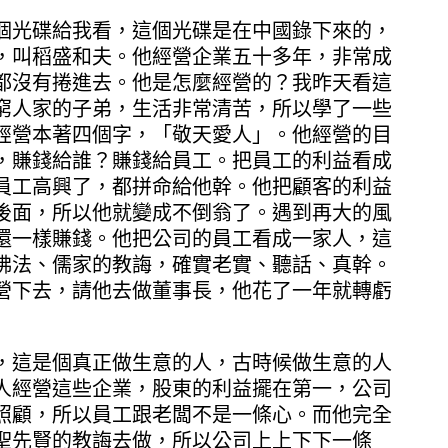
光碟給我看，這個光碟是在中國錄下來的，
，叫稻盛和夫。他經營企業五十多年，非常成
都沒有捲進去。他是怎麼經營的？我昨天看這
窮人家的子弟，生活非常清苦，所以學了一些
經營本著四個字，「敬天愛人」。他經營的目
，賺錢給誰？賺錢給員工。把員工的利益看成
員工高興了，都拼命給他幹。他把顧客的利益
後面，所以他就變成不倒翁了。遇到再大的風
還一樣賺錢。他把公司的員工看成一家人，這
佛法、儒家的教誨，確實老實、聽話、真幹。
營下去，請他去做董事長，他花了一年就轉虧
這是個真正做生意的人，古時候做生意的人
人經營這些企業，股東的利益擺在第一，公司
照顧，所以員工跟老闆不是一條心。而他完全
聖先賢的教誨去做，所以公司上上下下一條