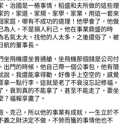
家、治國是一樁事情，稻盛和夫所做的這些理
家的，家道、家規、家學、家業，用這一套來
個家庭，哪有不成功的道理！他學會了，他做
己為人，不是損人利己。他在事業鼎盛的時
為名氣太大，找他的人太多，之後還俗了，被
日航的董事長。
坐飛機還坐普通艙，坐飛機那個錢是公司付
。出門的時候，他自己帶一個公事包，他有隨
就說，我還能拿得動，好像手上空空的，感覺
要拿一點行李，這就是老了不衰沒忘記修福。
了，衰到真的不能拿了，甚至不能走了，要坐
麼？福報享盡了。
、克己，所以他的事業有成就，一生立於不
不義之財決定不做，不勞而獲的事情他也不