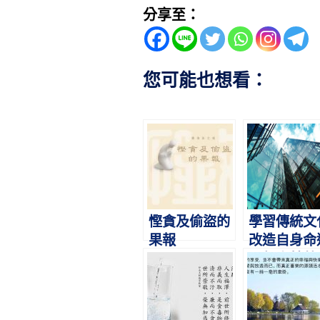
分享至：
您可能也想看：
慳貪及偷盜的
學習傳統文
果報
改造自身命
－胡小林董
長