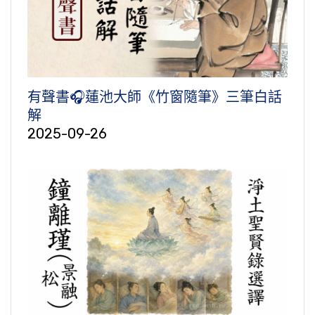
有聲書🎧蓮池大師《竹窗隨筆》三筆白話
解
2025-09-26