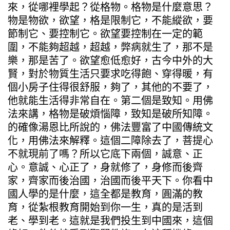
來，從哪裡學起？從格物。格物是什麼意思？
物是物欲，欲望，格是限制它，不能縱欲，要
節制它、要控制它。欲望要控制在一定的範
圍，不能夠超越，超越，弊病就生了，那不是
樂，那是苦了。欲望愈低愈好，古今中外的大
賢，對於物質生活只要求吃得飽、穿得暖，有
個小房子住得很舒服，夠了，其他的不要了，
他就能生活得非常自在。第二個是致知。用佛
法來講，格物是破煩惱障，致知是破所知障。
的確像湯恩比所說的，佛法豐富了中國傳統文
化，用佛法來解釋。這個二障除去了，菩提心
不就現前了嗎？所以它底下兩個，誠意、正
心。意誠、心正了，身就修了，身修而後齊
家，齊家而後治國，治國而後平天下。你看中
國人學的是什麼，這全都是教育，圓滿的教
育，從紮根教育開始到你一生，真的是活到
老、學到老。這就是我們投生到中國來，這個