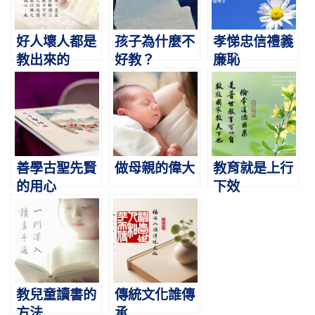
好人壞人都是
孩子為什麼不
孝悌忠信禮義
教出來的
好教？
廉恥
善學古聖先賢
做母親的偉大
教育就是上行
的用心
下效
教兒童讀書的
傳統文化誰傳
方法
承