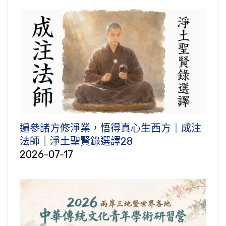
遍參諸方修淨業，悟得真心生西方｜成注
法師｜淨土聖賢錄選譯28
2026-07-17