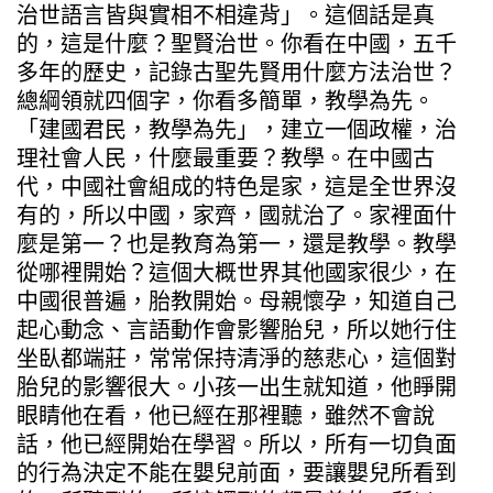
治世語言皆與實相不相違背」。這個話是真
的，這是什麼？聖賢治世。你看在中國，五千
多年的歷史，記錄古聖先賢用什麼方法治世？
總綱領就四個字，你看多簡單，教學為先。
「建國君民，教學為先」，建立一個政權，治
理社會人民，什麼最重要？教學。在中國古
代，中國社會組成的特色是家，這是全世界沒
有的，所以中國，家齊，國就治了。家裡面什
麼是第一？也是教育為第一，還是教學。教學
從哪裡開始？這個大概世界其他國家很少，在
中國很普遍，胎教開始。母親懷孕，知道自己
起心動念、言語動作會影響胎兒，所以她行住
坐臥都端莊，常常保持清淨的慈悲心，這個對
胎兒的影響很大。小孩一出生就知道，他睜開
眼睛他在看，他已經在那裡聽，雖然不會說
話，他已經開始在學習。所以，所有一切負面
的行為決定不能在嬰兒前面，要讓嬰兒所看到