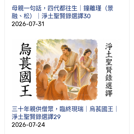
母親一句話，四代都往生｜鐘離瑾（景
融、松）｜淨土聖賢錄選譯30
2026-07-31
三十年親供僧眾，臨終現瑞｜烏萇國王｜
淨土聖賢錄選譯29
2026-07-24