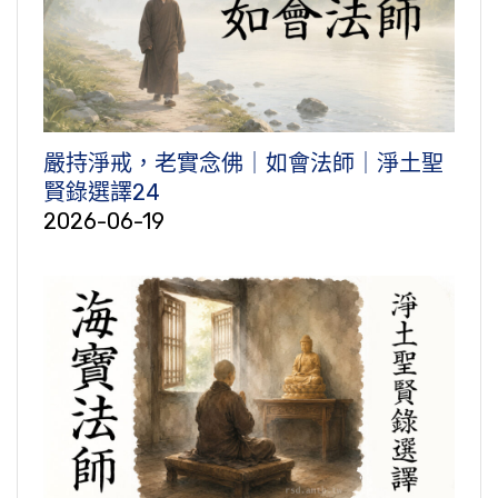
嚴持淨戒，老實念佛｜如會法師｜淨土聖
賢錄選譯24
2026-06-19