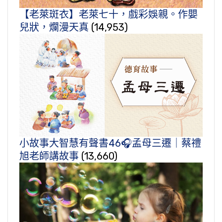
【老萊斑衣】老萊七十，戲彩娛親。作嬰
兒狀，爛漫天真
(14,953)
小故事大智慧有聲書46🎧孟母三遷｜蔡禮
旭老師講故事
(13,660)