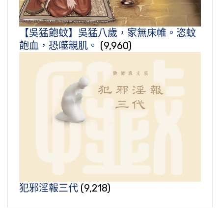
【吳猛飽蚊】吳猛八歲，家無床帷。恣蚊
飽血，恐噬親肌。
(9,960)
犯邪淫報三代
(9,218)