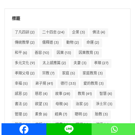
標籤
了凡四訓
(2)
二十四忠
(24)
企業
(3)
佛法
(4)
傳統教學
(2)
儒釋道
(3)
動物
(2)
命運
(2)
和平
(6)
善惡
(10)
因果
(13)
因果教育
(3)
多元文化
(9)
太上感應篇
(2)
夫妻
(3)
孝順
(27)
孝順父母
(2)
宗教
(7)
家庭
(5)
家庭教育
(3)
幸福
(5)
弟子規
(41)
德行
(33)
愛的教育
(3)
感恩
(2)
慈悲
(4)
故事
(28)
教育
(41)
智慧
(4)
書法
(2)
欲望
(3)
母親
(4)
治家
(2)
淨土宗
(3)
管理
(2)
素食
(6)
經典
(7)
聰明
(2)
胎教
(3)
親子
(5)
言語
(2)
讀書
(2)
讀經
(2)
道德
(3)
閱讀
(2)