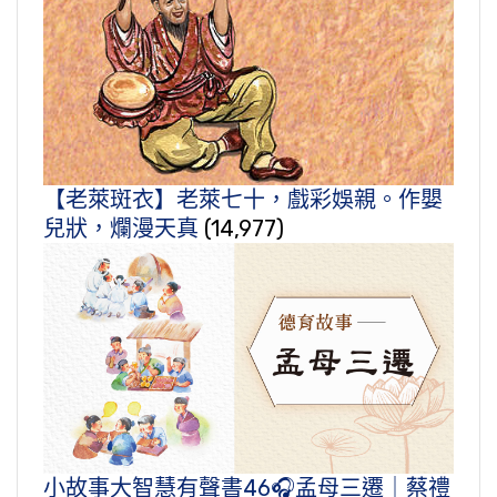
【老萊斑衣】老萊七十，戲彩娛親。作嬰
兒狀，爛漫天真
(14,977)
小故事大智慧有聲書46🎧孟母三遷｜蔡禮