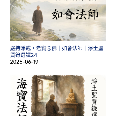
嚴持淨戒，老實念佛｜如會法師｜淨土聖
賢錄選譯24
2026-06-19