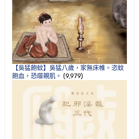
【吳猛飽蚊】吳猛八歲，家無床帷。恣蚊
飽血，恐噬親肌。
(9,979)