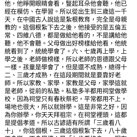
他，他睜開眼睛會看，豎起耳朵他會聽，他已
經在模仿、在學習。所以從出生到三歲這一千
天，在中國古人說這是紮根教育，完全是母親
教的。這個根紮下去之後，他接受的是五倫五
常、四維八德，都是做給他看的，不是講給他
聽，他不會聽。父母做出好榜樣給他看，他統
統看到了，統統學會了。六、七歲再上學，上
學之後，老師做榜樣，所以老師的恩德跟父母
一樣。孩童是學會了，但是還不成熟，總得十
二、三歲才成熟，在這段期間就是要靠好老
師。所以家教、家學，家教是父母，家學這就
是老師，從前的私塾。私塾多半都用祠堂做學
校，因為祠堂只有春秋祭祀，平常都用不上，
場地也很大，所以就辦學。這是非常之好，因
為你辦學，你天天拜祖宗，在祠堂裡頭，這都
是提倡孝道。所以古諺語有所謂「三歲看八
十」，你這個根，三歲這個根紮下去，八十歲