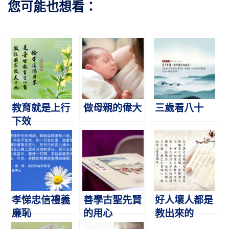
您可能也想看：
教育就是上行
做母親的偉大
三歲看八十
下效
孝悌忠信禮義
善學古聖先賢
好人壞人都是
廉恥
的用心
教出來的