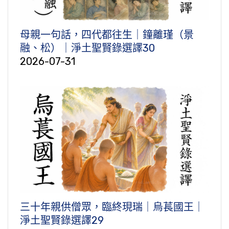
母親一句話，四代都往生｜鐘離瑾（景
融、松）｜淨土聖賢錄選譯30
2026-07-31
三十年親供僧眾，臨終現瑞｜烏萇國王｜
淨土聖賢錄選譯29