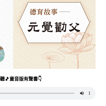
聽🎵童音版有聲書👇️