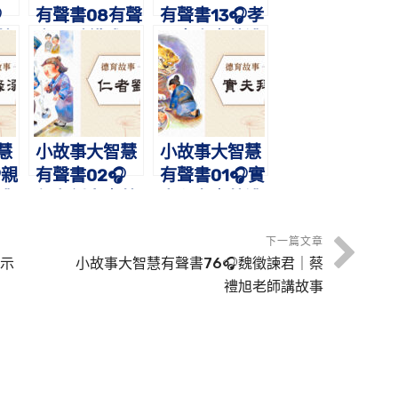

有聲書08有聲
有聲書13🎧孝
蔡
書🎧點鐵成
子李忠｜蔡禮
故
金-仙人呂洞
旭老師講故事
賓｜蔡禮旭老
師講故事
慧
小故事大智慧
小故事大智慧
親
有聲書02🎧
有聲書01🎧實
禮
仁者劉寬｜蔡
夫拜虎｜蔡禮
事
禮旭老師講故
旭老師講故事
事
下一篇文章
示
小故事大智慧有聲書76🎧魏徵諫君｜蔡
禮旭老師講故事