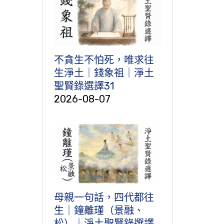
不貪生不怕死，唯求往
生淨土｜錢象祖｜淨土
聖賢錄選譯31
2026-08-07
母親一句話，四代都往
生｜鐘離瑾（景融、
松）｜淨土聖賢錄選譯