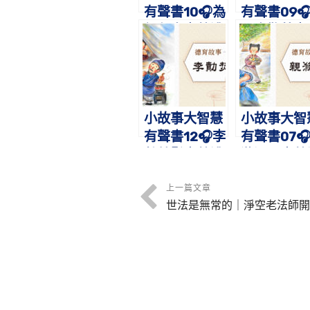
有聲書10🎧為
有聲書09
親負米｜蔡禮
田真歎荊｜
旭老師講故事
禮旭老師講
事
小故事大智慧
小故事大智
有聲書12🎧李
有聲書07
勣焚鬚｜蔡禮
滌溺器｜蔡
旭老師講故事
旭老師講故
上一篇文章
世法是無常的｜淨空老法師開