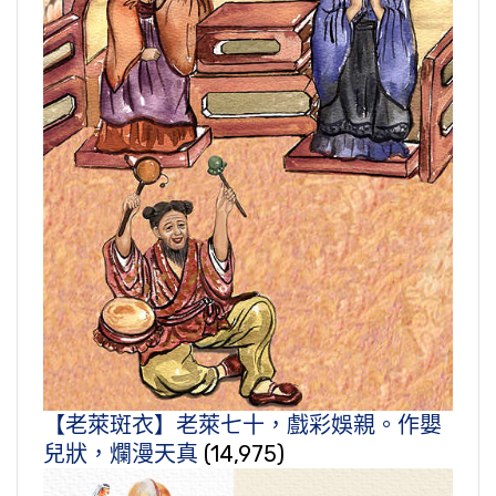
【老萊斑衣】老萊七十，戲彩娛親。作嬰
兒狀，爛漫天真
(14,975)