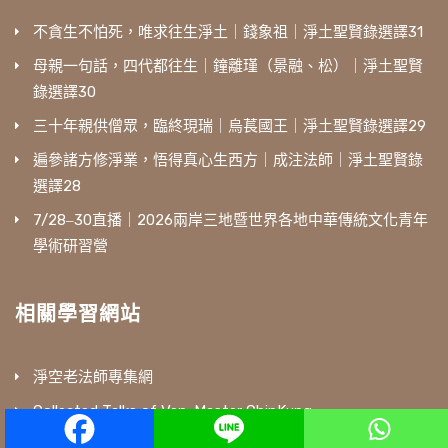
不貪生不怕死，唯求往生淨土｜錢象祖｜淨土聖賢錄選譯31
母親一句話，四代都往生｜鐘離瑾（景融、松）｜淨土聖賢
錄選譯30
三十年親供僧眾，臨終現瑞｜烏萇國王｜淨土聖賢錄選譯29
遍參諸方修淨業，悟得真心生西方｜成注法師｜淨土聖賢錄
選譯28
7/28‒30直播｜2026兩岸三地暨世界各地中華傳統文化青年
學術研習營
相關學習網站
淨空老法師專集網
Collected Talks of Ven. Master ChinKung
佛陀教育網路學院