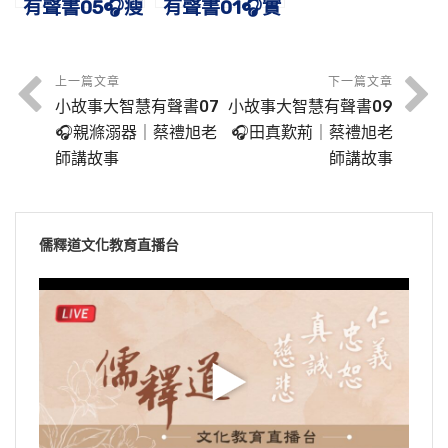
有聲書05🎧瘦
有聲書01🎧實
羊博士｜蔡禮
夫拜虎｜蔡禮
旭老師講故事
旭老師講故事
上一篇文章
下一篇文章
小故事大智慧有聲書07
小故事大智慧有聲書09
🎧親滌溺器｜蔡禮旭老
🎧田真歎荊｜蔡禮旭老
師講故事
師講故事
儒釋道文化教育直播台