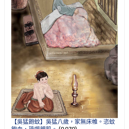
【吳猛飽蚊】吳猛八歲，家無床帷。恣蚊