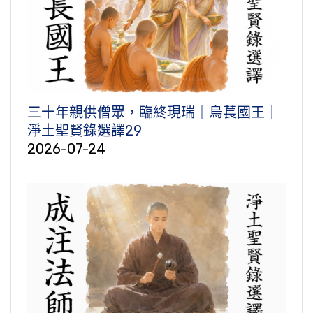
三十年親供僧眾，臨終現瑞｜烏萇國王｜
淨土聖賢錄選譯29
2026-07-24