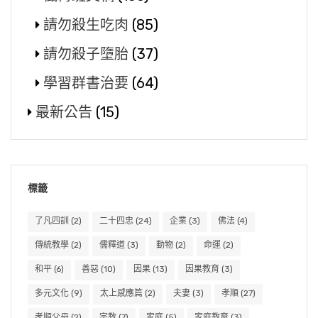
請勿殺生吃肉
(85)
請勿殺子墮胎
(37)
學習群書治要
(64)
最新公告
(15)
標籤
了凡四訓
(2)
二十四忠
(24)
企業
(3)
佛法
(4)
傳統教學
(2)
儒釋道
(3)
動物
(2)
命運
(2)
和平
(6)
善惡
(10)
因果
(13)
因果教育
(3)
多元文化
(9)
太上感應篇
(2)
夫妻
(3)
孝順
(27)
孝順父母
(2)
宗教
(7)
家庭
(5)
家庭教育
(3)