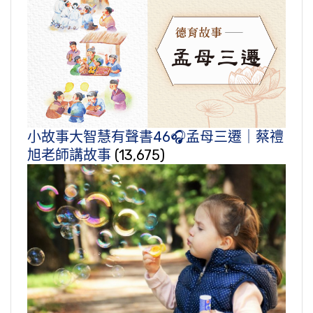
小故事大智慧有聲書46🎧孟母三遷｜蔡禮
旭老師講故事
(13,675)