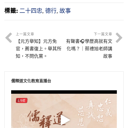
王。
擒。
標籤:
二十四忠
,
德行
,
故事
上一篇文章
下一篇文章
【元方舉知】元方免
有聲書🎧學歷高就有文
官，薦書復上。舉其所
化嗎？｜蔡禮旭老師講
知，不問仇黨。
故事
儒釋道文化教育直播台