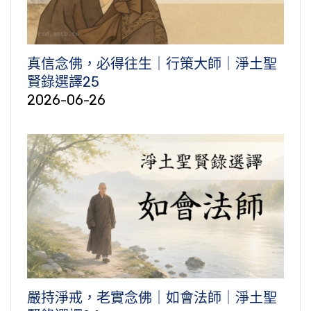
真信念佛，必得往生｜行策大師｜淨土聖
賢錄選譯25
2026-06-26
嚴持淨戒，老實念佛｜如會法師｜淨土聖