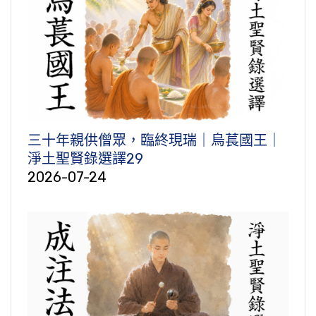
三十年親供僧眾，臨終現瑞｜烏萇國王｜
淨土聖賢錄選譯29
2026-07-24