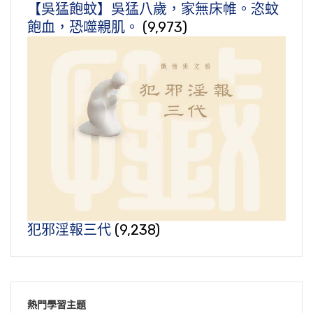
【吳猛飽蚊】吳猛八歲，家無床帷。恣蚊
飽血，恐噬親肌。
(9,973)
犯邪淫報三代
(9,238)
熱門學習主題