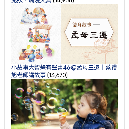
兒狀，爛漫天真
(14,968)
小故事大智慧有聲書46🎧孟母三遷｜蔡禮
旭老師講故事
(13,670)