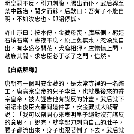
明皇嗣不反。引刀刺腹，腸出而仆。武后輿至
禁中醫治，閱夕而蘇。后歎曰：吾有子不能自
明，不如汝忠也。即詔停獄。
許止淨曰：按本傳，金藏母喪，廬墓側，躬造
石墳石塔，晝夜不息。原上舊無水，忽湧泉自
出。有李盛冬開花，犬鹿相狎。盧懷慎上聞，
勅旌其閭。求忠臣必于孝子之門，信然。
【白話解釋】
唐朝有一個叫安金藏的，是太常寺裡的一名樂
工。唐高宗皇帝的兒子李旦，也就是後來的睿
宗皇帝，被人誣告他有謀反的計畫。武后就下
詔讓來俊臣去審問這件事，安金藏就大喊著
說：「我可以剖開心來表明皇子絕對沒有謀反
的意思。」說完，就拿起刀刺向自己的肚子，
腸子都流出來，身子也跟著倒了下去。武后就