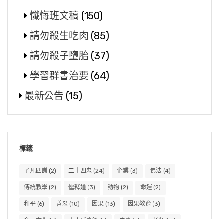
懺悔班文稿
(150)
請勿殺生吃肉
(85)
請勿殺子墮胎
(37)
學習群書治要
(64)
最新公告
(15)
標籤
了凡四訓
(2)
二十四忠
(24)
企業
(3)
佛法
(4)
傳統教學
(2)
儒釋道
(3)
動物
(2)
命運
(2)
和平
(6)
善惡
(10)
因果
(13)
因果教育
(3)