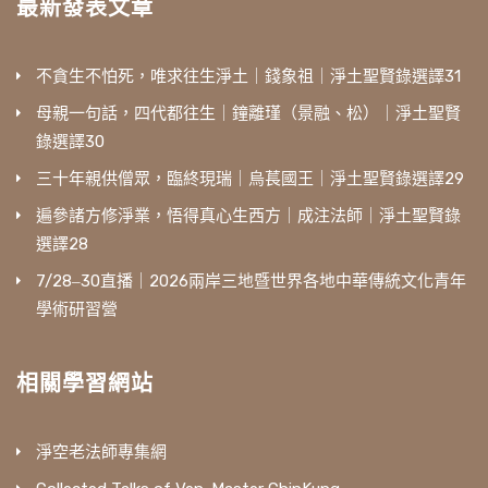
最新發表文章
不貪生不怕死，唯求往生淨土｜錢象祖｜淨土聖賢錄選譯31
母親一句話，四代都往生｜鐘離瑾（景融、松）｜淨土聖賢
錄選譯30
三十年親供僧眾，臨終現瑞｜烏萇國王｜淨土聖賢錄選譯29
遍參諸方修淨業，悟得真心生西方｜成注法師｜淨土聖賢錄
選譯28
7/28‒30直播｜2026兩岸三地暨世界各地中華傳統文化青年
學術研習營
相關學習網站
淨空老法師專集網