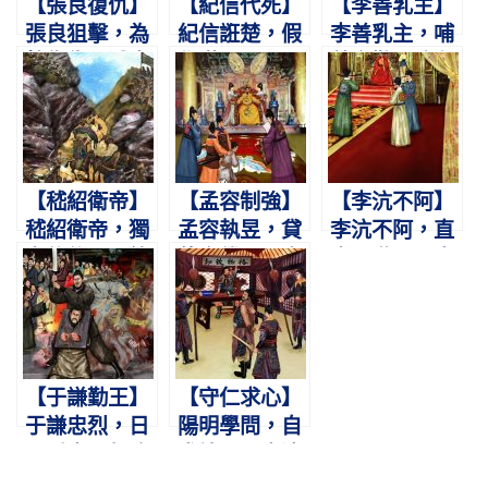
【張良復仇】
【紀信代死】
【李善乳主】
張良狙擊，為
紀信誑楚，假
李善乳主，哺
韓復仇。滅秦
作漢王。易服
養辛勤。雖在
假手，從漢依
代死，救主滎
孩抱，如奉長
劉。
陽。
君。
【嵇紹衛帝】
【孟容制強】
【李沆不阿】
嵇紹衛帝，獨
孟容執昱，貸
李沆不阿，直
力依依。飛箭
債令償。不奉
奏殿陛。公事
雨集，血濺御
詔旨，抑制豪
公言，深惡密
衣。
強。
啟。
【于謙勤王】
【守仁求心】
于謙忠烈，日
陽明學問，自
月爭光。駕陷
求諸心。宸濠
土木，調將勤
犯上，束手受