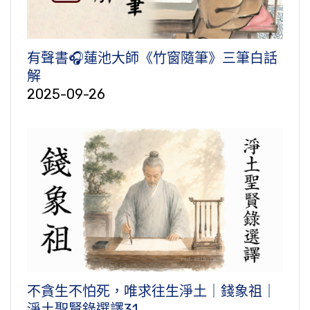
有聲書🎧蓮池大師《竹窗隨筆》三筆白話
解
2025-09-26
不貪生不怕死，唯求往生淨土｜錢象祖｜
淨土聖賢錄選譯31