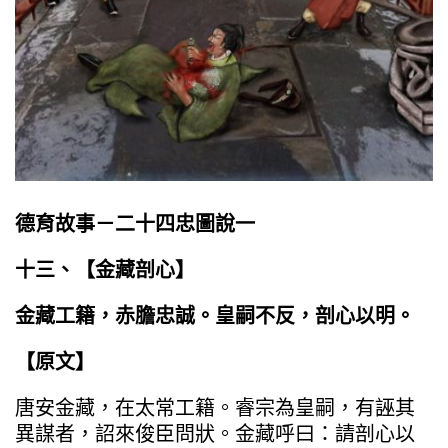
德育故事－二十四忠圖說一
十三、【
金藏剖心
】
金藏工籍，赤膽忠誠。皇嗣不反，剖心以明。
【原文】
唐安金藏，在太常工籍。睿宗為皇嗣，有誣其
異謀者，詔來俊臣問狀。金藏呼曰：請剖心以