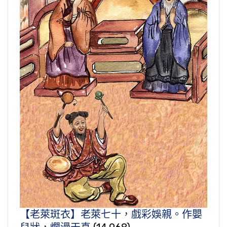
【老萊斑衣】老萊七十，戲彩娛親。作嬰