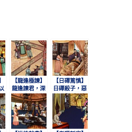
】
【龍逢極諫】
【日磾篤慎】
以
龍逢諫君，深
日磾殺子，惡
觸
謀遠慮。冀其
其淫亂。願副
君
少悛，立而不
霍光，不使輕
去。
漢。