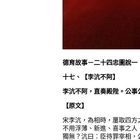
德育故事－二十四忠圖說一
十七、【
李沆不阿
】
李沆不阿，直奏殿陛。公事
【原文】
宋李沆，為相時，屢取四方
不用浮薄、新進、喜事之人
獨無？沆曰：臣待罪宰相，