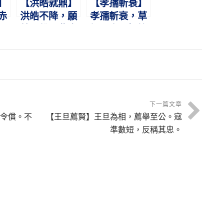
】
【洪皓就鼎】
【孝孺斬衰】
赤
洪皓不降，願
孝孺斬衰，草
嗣
就鼎鑊。此真
詔四字。振筆
以
忠臣，光明磊
直書，燕賊篡
落。
位。
下一篇文章
令償。不
【王旦薦賢】王旦為相，薦舉至公。寇
準數短，反稱其忠。