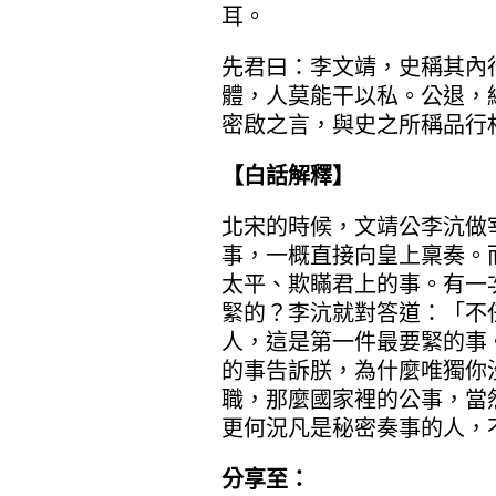
耳。
先君曰：李文靖，史稱其內
體，人莫能干以私。公退，
密啟之言，與史之所稱品行
【白話解釋】
北宋的時候，文靖公李沆做
事，一概直接向皇上稟奏。
太平、欺瞞君上的事。有一
緊的？李沆就對答道：「不
人，這是第一件最要緊的事
的事告訴朕，為什麼唯獨你
職，那麼國家裡的公事，當
更何況凡是秘密奏事的人，
分享至：