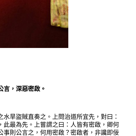
公言，深惡密啟。
之水旱盜賊直奏之。上問治道所宜先，對曰：
，此最為先。上嘗謂之曰：人皆有密啟，卿何
公事則公言之，何用密啟？密啟者，非讒即佞