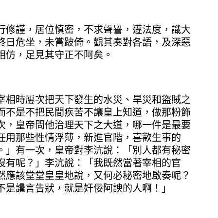
行修謹，居位慎密，不求聲譽，遵法度，識大
終日危坐，未嘗跛倚。觀其奏對各語，及深惡
相仿，足見其守正不阿矣。
宰相時屢次把天下發生的水災、旱災和盜賊之
而不是不把民間疾苦不讓皇上知道，做那粉飾
次，皇帝問他治理天下之大道，哪一件是最要
任用那些性情浮薄，新進官階，喜歡生事的
。」有一次，皇帝對李沆說：「別人都有秘密
沒有呢？」李沆說：「我既然當著宰相的官
然應該堂堂皇皇地說，又何必秘密地啟奏呢？
不是讒言告狀，就是奸佞阿諛的人啊！」