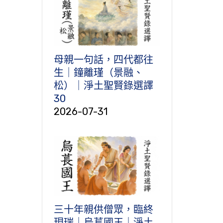
母親一句話，四代都往
生｜鐘離瑾（景融、
松）｜淨土聖賢錄選譯
30
2026-07-31
三十年親供僧眾，臨終
現瑞｜烏萇國王｜淨土