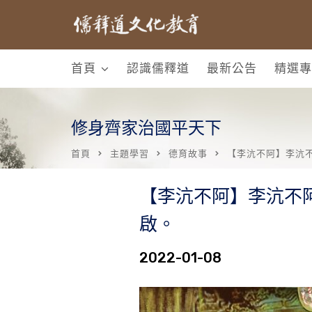
首頁
認識儒釋道
最新公告
精選專
修身齊家治國平天下
首頁
主題學習
德育故事
【李沆不阿】李沆
【李沆不阿】李沆不
啟。
2022-01-08