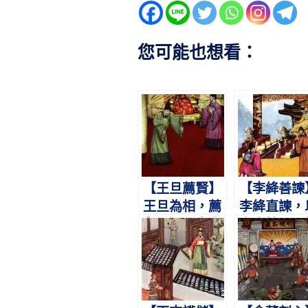
您可能也想看：
【王旦薦賢】
【李絳善諫
王旦為相，薦
李絳直諫，
舉至公。寇準
盡忠忱。屢
數短，反稱其
帝怒，卒啟
忠。
心。