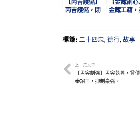
【丙吉護儲】
【金藏剖心
丙吉護儲，閉
金藏工籍，
門拒使。宣帝
膽忠誠。皇
登基，不道前
不反，剖心
事。
明。
標籤:
二十四忠
,
德行
,
故事
上一篇文章
【孟容制強】孟容執昱，貸債
奉詔旨，抑制豪強。