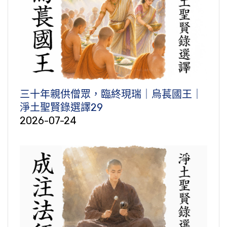
三十年親供僧眾，臨終現瑞｜烏萇國王｜
淨土聖賢錄選譯29
2026-07-24