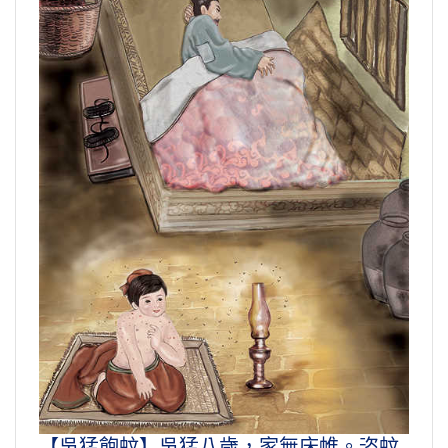
【吳猛飽蚊】吳猛八歲，家無床帷。恣蚊