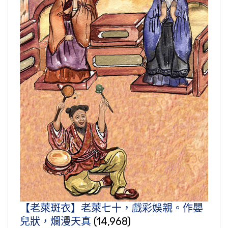
【老萊斑衣】老萊七十，戲彩娛親。作嬰
兒狀，爛漫天真
(14,968)