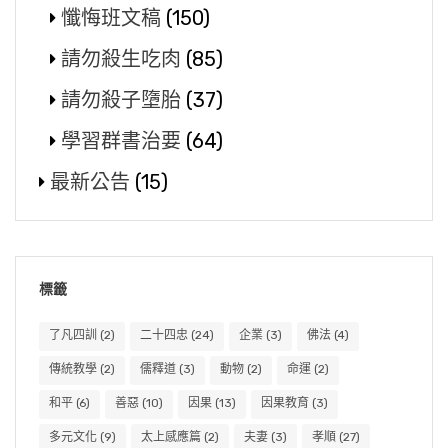
懺悔班文稿
(150)
請勿殺生吃肉
(85)
請勿殺子墮胎
(37)
學習群書治要
(64)
最新公告
(15)
標籤
了凡四訓
(2)
二十四忠
(24)
企業
(3)
佛法
(4)
傳統教學
(2)
儒釋道
(3)
動物
(2)
命運
(2)
和平
(6)
善惡
(10)
因果
(13)
因果教育
(3)
多元文化
(9)
太上感應篇
(2)
夫妻
(3)
孝順
(27)