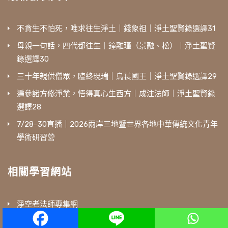
不貪生不怕死，唯求往生淨土｜錢象祖｜淨土聖賢錄選譯31
母親一句話，四代都往生｜鐘離瑾（景融、松）｜淨土聖賢
錄選譯30
三十年親供僧眾，臨終現瑞｜烏萇國王｜淨土聖賢錄選譯29
遍參諸方修淨業，悟得真心生西方｜成注法師｜淨土聖賢錄
選譯28
7/28‒30直播｜2026兩岸三地暨世界各地中華傳統文化青年
學術研習營
相關學習網站
淨空老法師專集網
Collected Talks of Ven. Master ChinKung