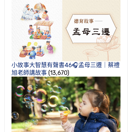
小故事大智慧有聲書46🎧孟母三遷｜蔡禮
旭老師講故事
(13,670)