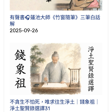
有聲書🎧蓮池大師《竹窗隨筆》三筆白話
解
2025-09-26
不貪生不怕死，唯求往生淨土｜錢象祖｜
淨土聖賢錄選譯31