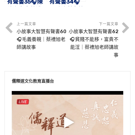
有聲書35🎧陳
有聲書34🎧
穗之女｜蔡禮
孔融讓梨｜蔡
旭老師講故事
禮旭老師講故
事
上一篇文章
下一篇文章
小故事大智慧有聲書60
小故事大智慧有聲書62
🎧毛義養親｜蔡禮旭老
🎧貧賤不能移，富貴不
師講故事
能淫｜蔡禮旭老師講故
事
儒釋道文化教育直播台