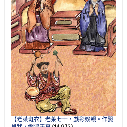
【老萊斑衣】老萊七十，戲彩娛親。作嬰
兒狀，爛漫天真
(14,972)