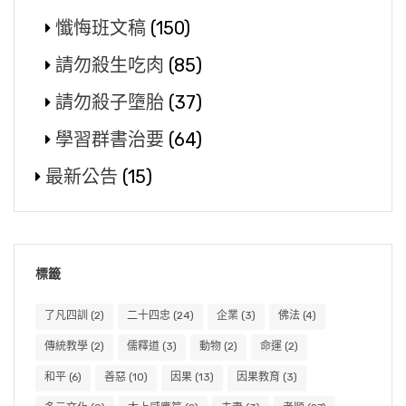
懺悔班文稿
(150)
請勿殺生吃肉
(85)
請勿殺子墮胎
(37)
學習群書治要
(64)
最新公告
(15)
標籤
了凡四訓
(2)
二十四忠
(24)
企業
(3)
佛法
(4)
傳統教學
(2)
儒釋道
(3)
動物
(2)
命運
(2)
和平
(6)
善惡
(10)
因果
(13)
因果教育
(3)