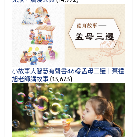
小故事大智慧有聲書46🎧孟母三遷｜蔡禮
旭老師講故事
(13,673)