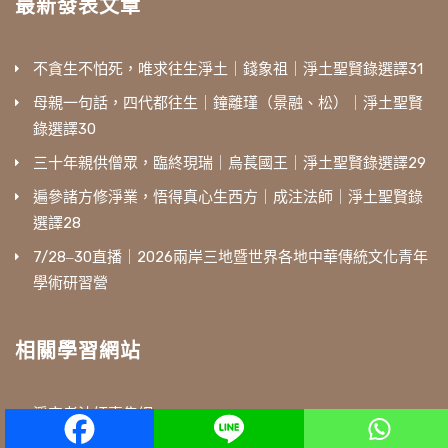
最新發表文章
不貪生不怕死，唯求往生淨土｜錢象祖｜淨土聖賢錄選譯31
母親一句話，四代都往生｜鐘離瑾（景融、松）｜淨土聖賢
錄選譯30
三十年親供僧眾，臨終現瑞｜烏萇國王｜淨土聖賢錄選譯29
遍參諸方修淨業，悟得真心生西方｜成注法師｜淨土聖賢錄
選譯28
7/28‒30直播｜2026兩岸三地暨世界各地中華傳統文化青年
學術研習營
相關學習網站
淨空老法師專集網