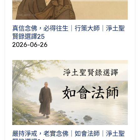
真信念佛，必得往生｜行策大師｜淨土聖
賢錄選譯25
2026-06-26
嚴持淨戒，老實念佛｜如會法師｜淨土聖