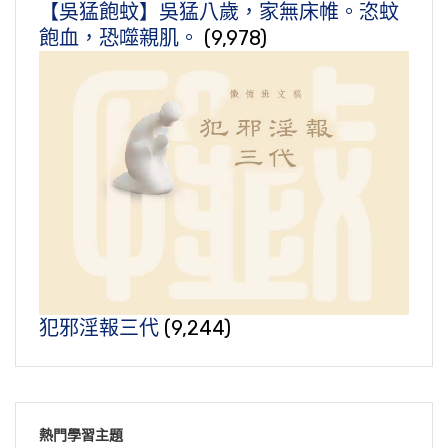
【吳猛飽蚊】吳猛八歲，家無床帷。恣蚊
飽血，恐噬親肌。
(9,978)
犯邪淫報三代
(9,244)
熱門學習主題