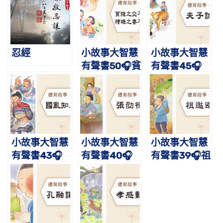
忍經
小故事大智慧
小故事大智慧
有聲書50🎧貧
有聲書45🎧
賤之交不可
夫子論善｜蔡
忘，糟糠之妻
禮旭老師講故
不下堂｜蔡禮
事
旭老師講故事
小故事大智慧
小故事大智慧
小故事大智慧
有聲書43🎧
有聲書40🎧
有聲書39🎧祖
國亂知忠臣｜
張劭待式｜蔡
逖避難｜蔡禮
蔡禮旭老師講
禮旭老師講故
旭老師講故事
故事
事