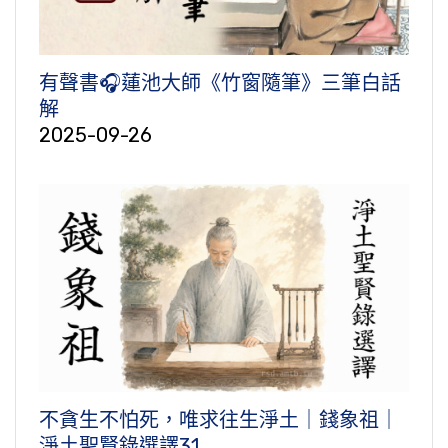
有聲書🎧蓮池大師《竹窗隨筆》三筆白話
解
2025-09-26
不貪生不怕死，唯求往生淨土｜錢象祖｜
淨土聖賢錄選譯31