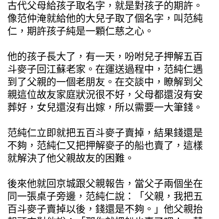
古代父母給孩子取名字，就是對孩子的期許。
像范仲淹就給他的大兒子取了個名字，叫范純
仁，期許孩子純是一顆仁慈之心。
他的孩子長大了，有一天，吩咐兒子押解五百
斗麥子回江蘇老家。在運送過程中，范純仁遇
到了父親的一個老朋友。在交談中，瞭解到父
親這位故友家庭狀況很不好，父母都還沒有安
葬好，女兒還沒有出嫁，所以需要一大筆錢。
范純仁立即就把五百斗麥子賣掉，結果錢還是
不夠，范純仁又把押解麥子的船也賣了，這樣
就解決了他父親故友的困難。
後來他就回京城跟父親報告，當父子兩個坐在
同一張桌子旁邊，范純仁說：「父親，我把五
百斗麥子賣掉以後，錢還是不夠。」他父親抬