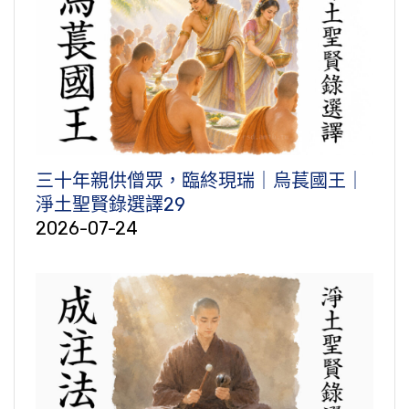
三十年親供僧眾，臨終現瑞｜烏萇國王｜
淨土聖賢錄選譯29
2026-07-24