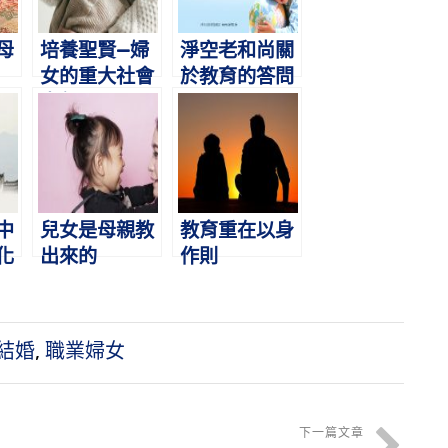
母
培養聖賢—婦
淨空老和尚關
女的重大社會
於教育的答問
責任
中
兒女是母親教
教育重在以身
化
出來的
作則
結婚
,
職業婦女
下一篇文章