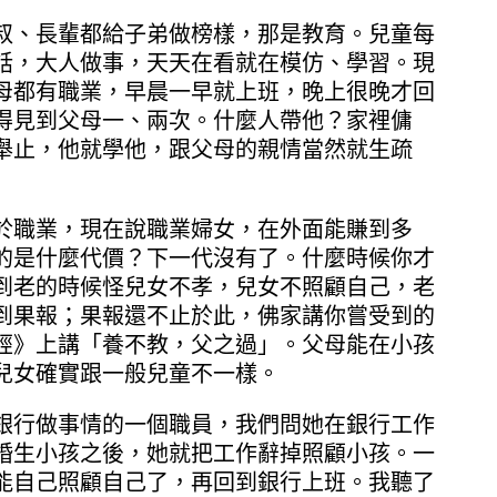
、長輩都給子弟做榜樣，那是教育。兒童每
話，大人做事，天天在看就在模仿、學習。現
母都有職業，早晨一早就上班，晚上很晚才回
得見到父母一、兩次。什麼人帶他？家裡傭
舉止，他就學他，跟父母的親情當然就生疏
職業，現在說職業婦女，在外面能賺到多
的是什麼代價？下一代沒有了。什麼時候你才
到老的時候怪兒女不孝，兒女不照顧自己，老
到果報；果報還不止於此，佛家講你嘗受到的
經》上講「養不教，父之過」。父母能在小孩
兒女確實跟一般兒童不一樣。
行做事情的一個職員，我們問她在銀行工作
婚生小孩之後，她就把工作辭掉照顧小孩。一
能自己照顧自己了，再回到銀行上班。我聽了