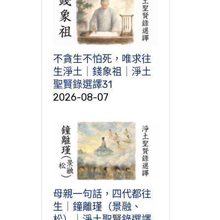
不貪生不怕死，唯求往
生淨土｜錢象祖｜淨土
聖賢錄選譯31
2026-08-07
母親一句話，四代都往
生｜鐘離瑾（景融、
松）｜淨土聖賢錄選譯