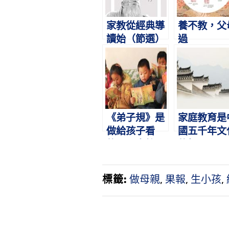
家教從經典導
養不教，父
讀始（節選）
過
《弟子規》是
家庭教育是
做給孩子看
國五千年文
的，是身教不
的根
是言教
標籤:
做母親
,
果報
,
生小孩
,