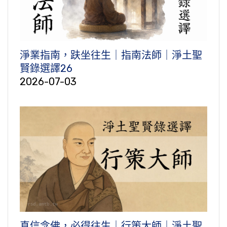
淨業指南，趺坐往生｜指南法師｜淨土聖
賢錄選譯26
2026-07-03
真信念佛，必得往生｜行策大師｜淨土聖