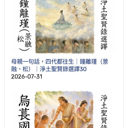
母親一句話，四代都往生｜鐘離瑾（景
融、松）｜淨土聖賢錄選譯30
2026-07-31