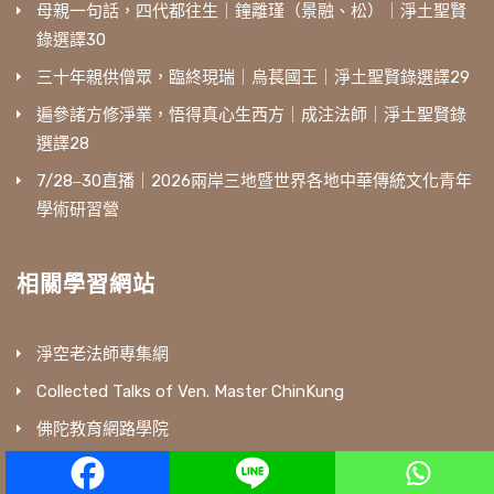
母親一句話，四代都往生｜鐘離瑾（景融、松）｜淨土聖賢
錄選譯30
三十年親供僧眾，臨終現瑞｜烏萇國王｜淨土聖賢錄選譯29
遍參諸方修淨業，悟得真心生西方｜成注法師｜淨土聖賢錄
選譯28
7/28‒30直播｜2026兩岸三地暨世界各地中華傳統文化青年
學術研習營
相關學習網站
淨空老法師專集網
Collected Talks of Ven. Master ChinKung
佛陀教育網路學院
華藏淨宗弘化網