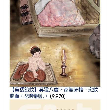
【吳猛飽蚊】吳猛八歲，家無床帷。恣蚊
飽血，恐噬親肌。
(9,970)