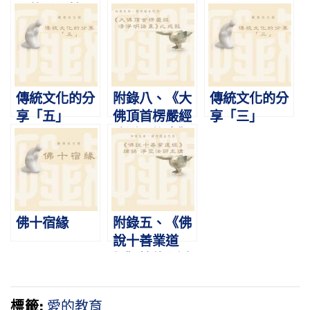
展的重要性
傳統文化的分
附錄八、《大
傳統文化的分
享「五」
佛頂首楞嚴經
享「三」
清淨明誨章》
之戒殺 淨空老
法師主講
佛十宿緣
附錄五、《佛
說十善業道
經》摘錄 淨空
老法師主講
標籤:
愛的教育