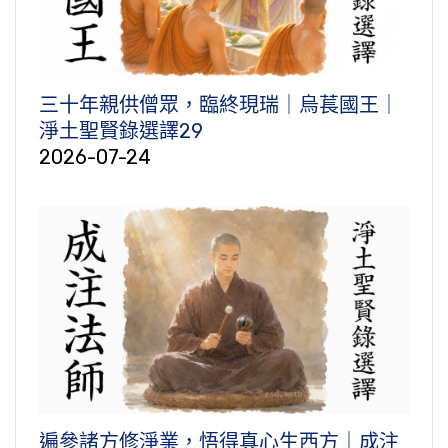
三十年親供僧眾，臨終現瑞｜烏萇國王｜
淨土聖賢錄選譯29
2026-07-24
遍參諸方修淨業，悟得真心生西方｜成注