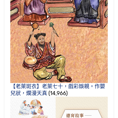
【老萊斑衣】老萊七十，戲彩娛親。作嬰
兒狀，爛漫天真
(14,966)