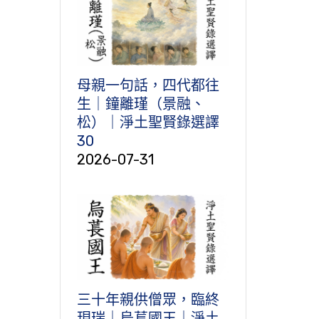
母親一句話，四代都往
生｜鐘離瑾（景融、
松）｜淨土聖賢錄選譯
30
2026-07-31
三十年親供僧眾，臨終
現瑞｜烏萇國王｜淨土