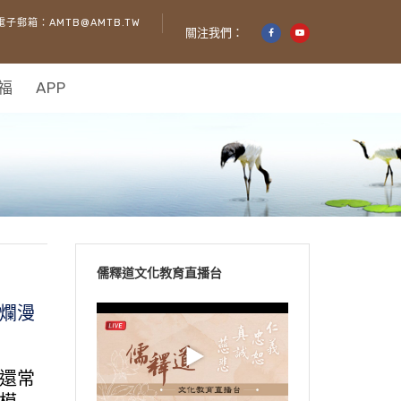
電子郵箱：AMTB@AMTB.TW
關注我們：
福
APP
儒釋道文化教育直播台
爛漫
還常