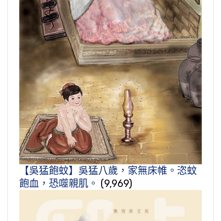
【吳猛飽蚊】吳猛八歲，家無床帷。恣蚊
飽血，恐噬親肌。
(9,969)