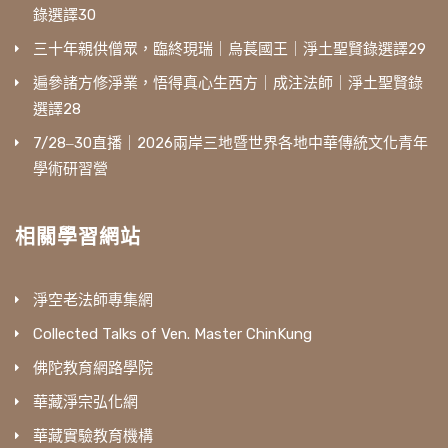
錄選譯30
三十年親供僧眾，臨終現瑞｜烏萇國王｜淨土聖賢錄選譯29
遍參諸方修淨業，悟得真心生西方｜成注法師｜淨土聖賢錄
選譯28
7/28‒30直播｜2026兩岸三地暨世界各地中華傳統文化青年
學術研習營
相關學習網站
淨空老法師專集網
Collected Talks of Ven. Master ChinKung
佛陀教育網路學院
華藏淨宗弘化網
華藏實驗教育機構