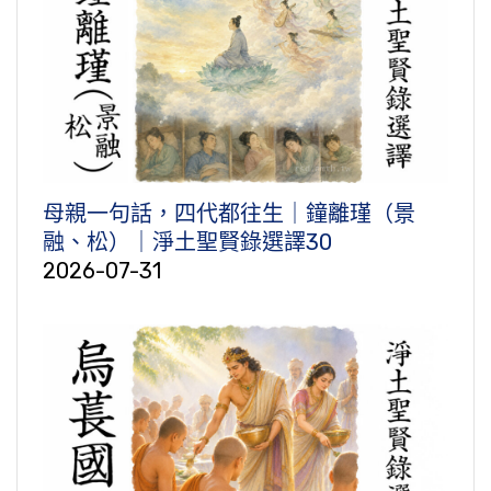
母親一句話，四代都往生｜鐘離瑾（景
融、松）｜淨土聖賢錄選譯30
2026-07-31