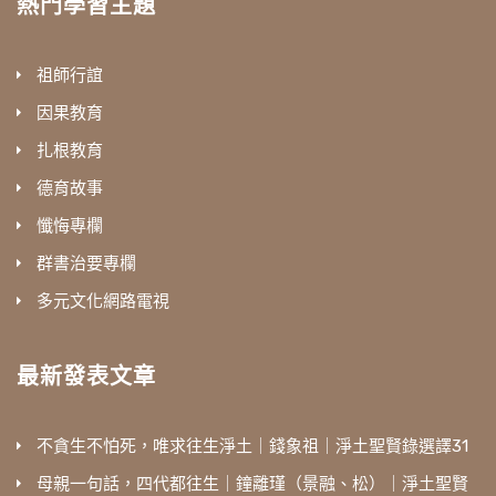
熱門學習主題
祖師行誼
因果教育
扎根教育
德育故事
懺悔專欄
群書治要專欄
多元文化網路電視
最新發表文章
不貪生不怕死，唯求往生淨土｜錢象祖｜淨土聖賢錄選譯31
母親一句話，四代都往生｜鐘離瑾（景融、松）｜淨土聖賢