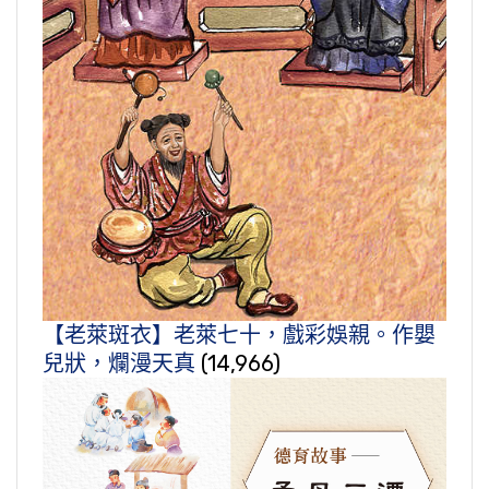
【老萊斑衣】老萊七十，戲彩娛親。作嬰
兒狀，爛漫天真
(14,966)