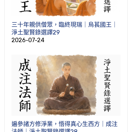
三十年親供僧眾，臨終現瑞｜烏萇國王｜
淨土聖賢錄選譯29
2026-07-24
遍參諸方修淨業，悟得真心生西方｜成注
法師｜淨土聖賢錄選譯28