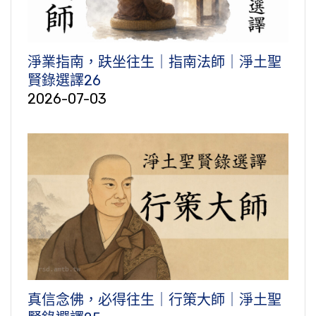
淨業指南，趺坐往生｜指南法師｜淨土聖
賢錄選譯26
2026-07-03
真信念佛，必得往生｜行策大師｜淨土聖