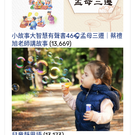
小故事大智慧有聲書46🎧孟母三遷｜蔡禮
旭老師講故事
(13,669)