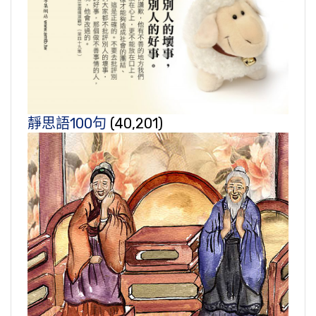
靜思語100句
(40,201)