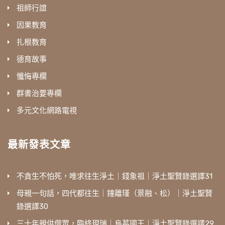
祖師行誼
因果教育
扎根教育
德育故事
懺悔專欄
群書治要專欄
多元文化網路電視
最新發表文章
不貪生不怕死，唯求往生淨土｜錢象祖｜淨土聖賢錄選譯31
母親一句話，四代都往生｜鐘離瑾（景融、松）｜淨土聖賢
錄選譯30
三十年親供僧眾，臨終現瑞｜烏萇國王｜淨土聖賢錄選譯29