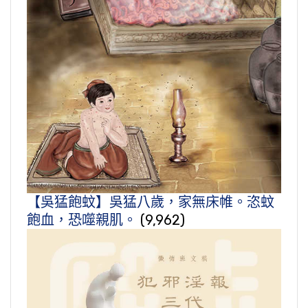
【吳猛飽蚊】吳猛八歲，家無床帷。恣蚊
飽血，恐噬親肌。
(9,962)