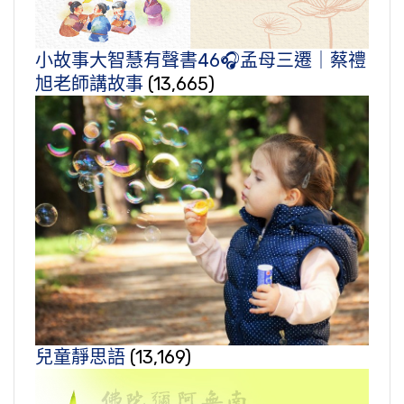
小故事大智慧有聲書46🎧孟母三遷｜蔡禮
旭老師講故事
(13,665)
兒童靜思語
(13,169)