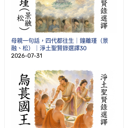
母親一句話，四代都往生｜鐘離瑾（景
融、松）｜淨土聖賢錄選譯30
2026-07-31