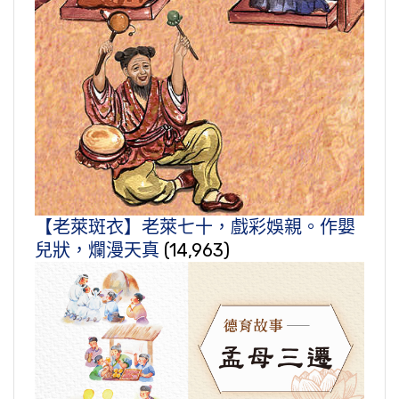
【老萊斑衣】老萊七十，戲彩娛親。作嬰
兒狀，爛漫天真
(14,963)