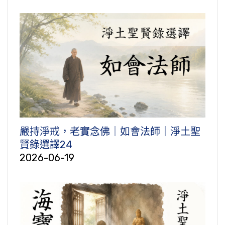
嚴持淨戒，老實念佛｜如會法師｜淨土聖
賢錄選譯24
2026-06-19