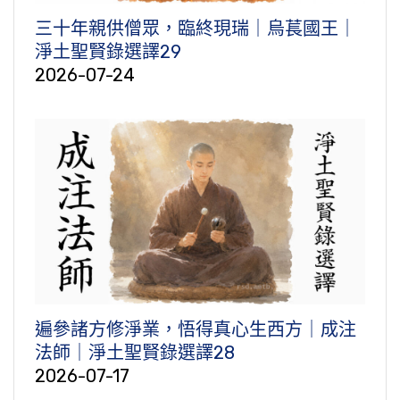
三十年親供僧眾，臨終現瑞｜烏萇國王｜
淨土聖賢錄選譯29
2026-07-24
遍參諸方修淨業，悟得真心生西方｜成注
法師｜淨土聖賢錄選譯28
2026-07-17