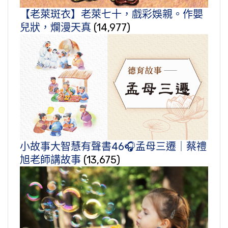
【老萊斑衣】老萊七十，戲彩娛親。作嬰
兒狀，爛漫天真
(14,977)
小故事大智慧有聲書46🎧孟母三遷｜蔡禮
旭老師講故事
(13,675)