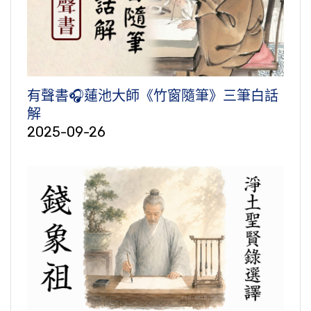
有聲書🎧蓮池大師《竹窗隨筆》三筆白話
解
2025-09-26