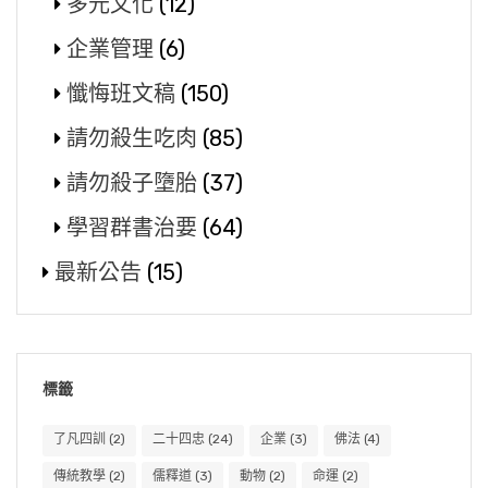
多元文化
(12)
企業管理
(6)
懺悔班文稿
(150)
請勿殺生吃肉
(85)
請勿殺子墮胎
(37)
學習群書治要
(64)
最新公告
(15)
標籤
了凡四訓
(2)
二十四忠
(24)
企業
(3)
佛法
(4)
傳統教學
(2)
儒釋道
(3)
動物
(2)
命運
(2)