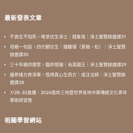
最新發表文章
不貪生不怕死，唯求往生淨土｜錢象祖｜淨土聖賢錄選譯31
母親一句話，四代都往生｜鐘離瑾（景融、松）｜淨土聖賢
錄選譯30
三十年親供僧眾，臨終現瑞｜烏萇國王｜淨土聖賢錄選譯29
遍參諸方修淨業，悟得真心生西方｜成注法師｜淨土聖賢錄
選譯28
7/28‒30直播｜2026兩岸三地暨世界各地中華傳統文化青年
學術研習營
相關學習網站