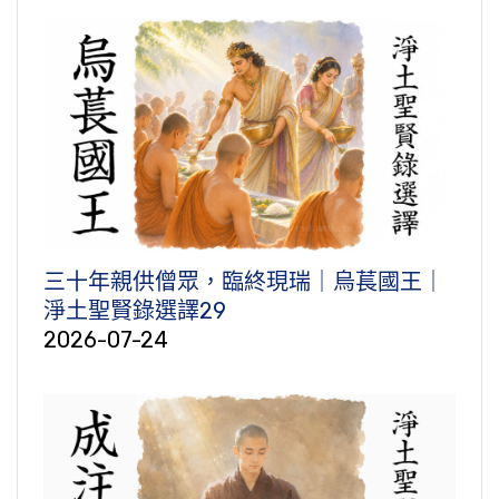
三十年親供僧眾，臨終現瑞｜烏萇國王｜
淨土聖賢錄選譯29
2026-07-24