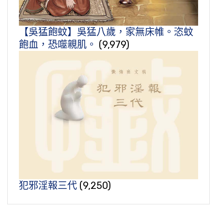
【吳猛飽蚊】吳猛八歲，家無床帷。恣蚊
飽血，恐噬親肌。
(9,979)
犯邪淫報三代
(9,250)