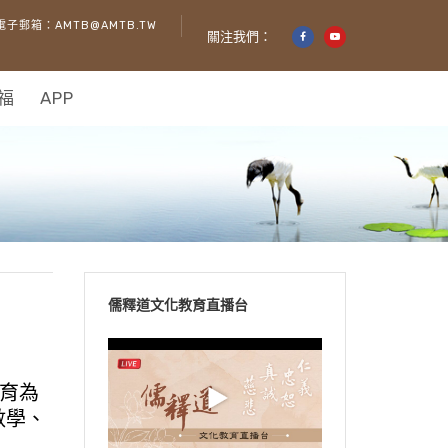
電子郵箱：AMTB@AMTB.TW
關注我們：
福
APP
儒釋道文化教育直播台
育為
數學、