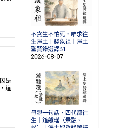
不貪生不怕死，唯求往
生淨土｜錢象祖｜淨土
聖賢錄選譯31
2026-08-07
因是
，這
母親一句話，四代都往
生｜鐘離瑾（景融、
松）｜淨土聖賢錄選譯