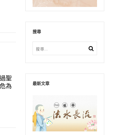
搜尋
過聖
最新文章
危為