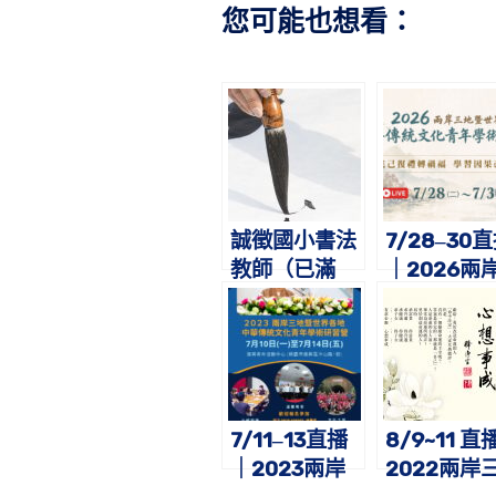
您可能也想看：
誠徵國小書法
7/28‒30
教師（已滿
｜2026兩
額）
三地暨世界
地中華傳統
化青年學術
習營
7/11‒13直播
​8/9~11 直
｜2023兩岸
2022兩岸