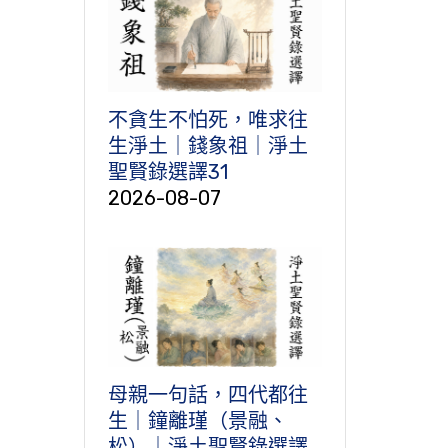
不貪生不怕死，唯求往
生淨土｜錢象祖｜淨土
聖賢錄選譯31
2026-08-07
母親一句話，四代都往
生｜鐘離瑾（景融、
松）｜淨土聖賢錄選譯