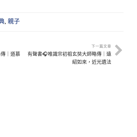
地
App更新
學一年級新
化
2.0.4版｜法
生】
習
水長流App、
典
,
親子
華藏桌面瀏覽
器
Windows/ma
下一篇文章
cOS
略傳｜道慕
有聲書🎧唯識宗初祖玄奘大師略傳｜遠
紹如來，近光遺法