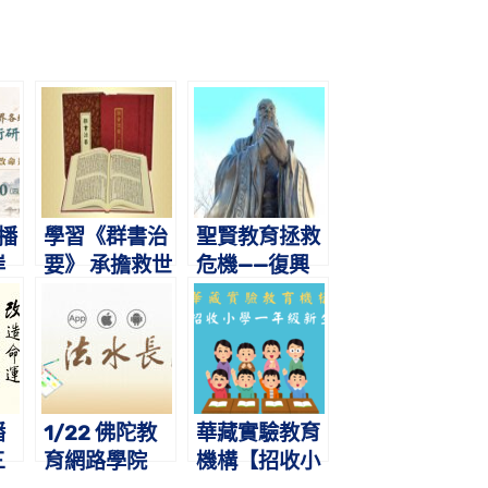
直播
學習《群書治
聖賢教育拯救
岸
要》 承擔救世
危機——復興
各
使命
中華文化救世
文
界
研
播
1/22 佛陀教
華藏實驗教育
三
育網路學院
機構【招收小