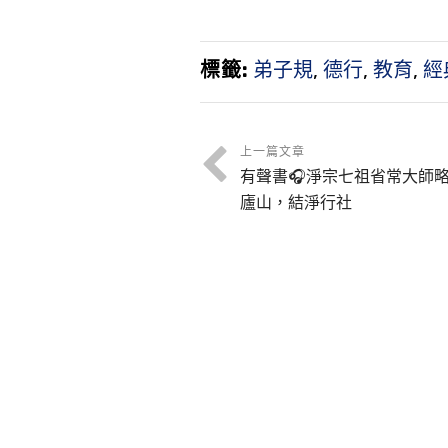
三地暨世界各
地暨世界各
地中華傳統文
中華傳統文
化青年學術研
青年學術研
標籤:
弟子規
,
德行
,
教育
,
經
習營
營
上一篇文章
有聲書🎧淨宗七祖省常大師
廬山，結淨行社