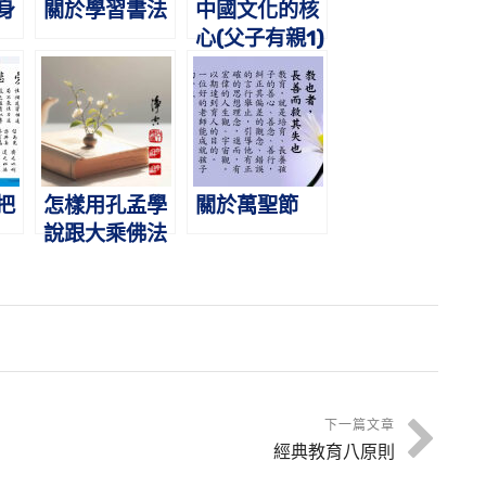
身
關於學習書法
中國文化的核
心(父子有親1)
把
怎樣用孔孟學
關於萬聖節
說跟大乘佛法
解決二十一世
紀的社會問題
下一篇文章
經典教育八原則