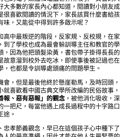
好大多數的家長內心都知道，閱讀對小朋友成
是很喜歡閱讀的情況下，家長該買什麼書給孩
有味，又能從中得到許多啟示呢？
和高中最叛逆的階段，反家規、反校規，在家
，到了學校也成為最會躲訓導主任和教官的學
頭，因為他把頭髮染黃，書包帶子掛得長長的
是故意溜到校外去吃冰，即使事後被記過也在
學，也都是令訓導處頭痛的問題學生。
機會，但是最後他終於懸崖勒馬，及時回頭，
小就喜歡看中國古典文學所改編的民俗故事，
善報、惡有惡報」的觀念
，被他消化吸收，深
的一把尺，每當他遇上成長過程中的十字路口
正途。
、忠孝節義觀念，早已在這個孩子心中種下了
為人的最高準繩，因此才能在他人生最緊要的