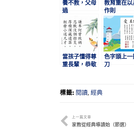
養不教，父母
教育重在以
過
作則
當孩子懂得尊
色字頭上一
重長輩，恭敬
刀
心就落實在生
活中
標籤:
閱讀
,
經典
上一篇文章
家教從經典導讀始（節選）