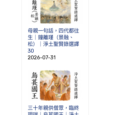
母親一句話，四代都往
生｜鐘離瑾（景融、
松）｜淨土聖賢錄選譯
30
2026-07-31
三十年親供僧眾，臨終
現瑞｜烏萇國王｜淨土