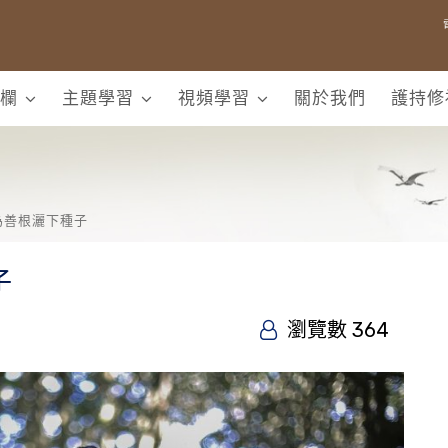
欄
主題學習
視頻學習
關於我們
護持修
為善根灑下種子
子
瀏覽數 364