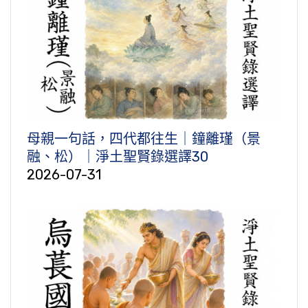
母親一句話，四代都往生｜鐘離瑾（景
融、松）｜淨土聖賢錄選譯30
2026-07-31