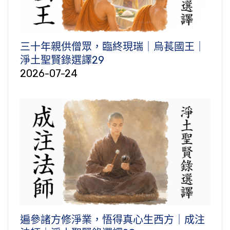
三十年親供僧眾，臨終現瑞｜烏萇國王｜
淨土聖賢錄選譯29
2026-07-24
遍參諸方修淨業，悟得真心生西方｜成注