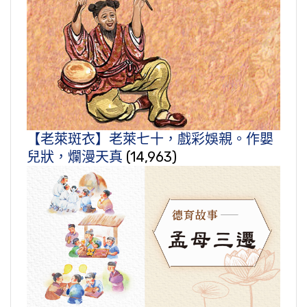
【老萊斑衣】老萊七十，戲彩娛親。作嬰
兒狀，爛漫天真
(14,963)