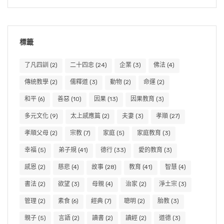
標籤
了凡四訓
(2)
二十四忠
(24)
企業
(3)
佛法
(4)
傳統教學
(2)
儒釋道
(3)
動物
(2)
命運
(2)
和平
(6)
善惡
(10)
因果
(13)
因果教育
(3)
多元文化
(9)
太上感應篇
(2)
夫妻
(3)
孝順
(27)
孝順父母
(2)
宗教
(7)
家庭
(5)
家庭教育
(3)
幸福
(5)
弟子規
(41)
德行
(33)
愛的教育
(3)
感恩
(2)
慈悲
(4)
故事
(28)
教育
(41)
智慧
(4)
書法
(2)
欲望
(3)
母親
(4)
治家
(2)
淨土宗
(3)
管理
(2)
素食
(6)
經典
(7)
聰明
(2)
胎教
(3)
親子
(5)
言語
(2)
讀書
(2)
讀經
(2)
道德
(3)