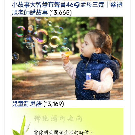
小故事大智慧有聲書46🎧孟母三遷｜蔡禮
旭老師講故事
(13,665)
兒童靜思語
(13,169)