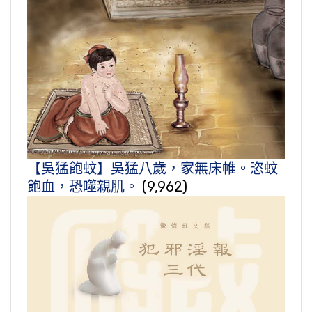
【吳猛飽蚊】吳猛八歲，家無床帷。恣蚊
飽血，恐噬親肌。
(9,962)