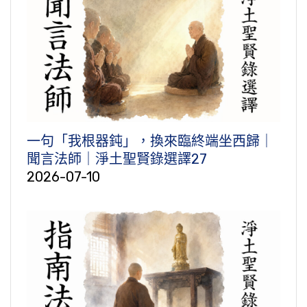
一句「我根器鈍」，換來臨終端坐西歸｜
聞言法師｜淨土聖賢錄選譯27
2026-07-10