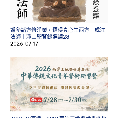
遍參諸方修淨業，悟得真心生西方｜成注
法師｜淨土聖賢錄選譯28
2026-07-17