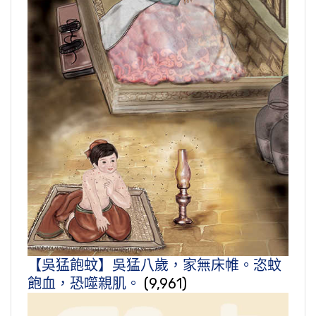
【吳猛飽蚊】吳猛八歲，家無床帷。恣蚊
飽血，恐噬親肌。
(9,961)