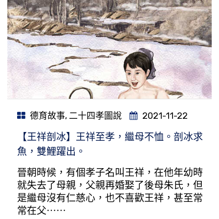
德育故事
,
二十四孝圖說
2021-11-22
【王祥剖冰】王祥至孝，繼母不恤。剖冰求
魚，雙鯉躍出。
晉朝時候，有個孝子名叫王祥，在他年幼時
就失去了母親，父親再婚娶了後母朱氏，但
是繼母沒有仁慈心，也不喜歡王祥，甚至常
常在父⋯⋯