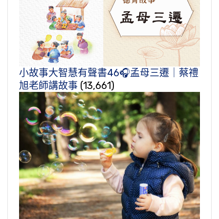
小故事大智慧有聲書46🎧孟母三遷｜蔡禮
旭老師講故事
(13,661)