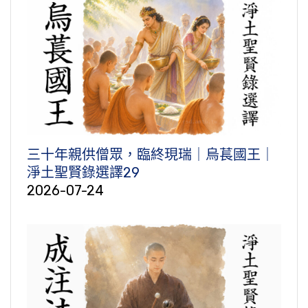
三十年親供僧眾，臨終現瑞｜烏萇國王｜
淨土聖賢錄選譯29
2026-07-24