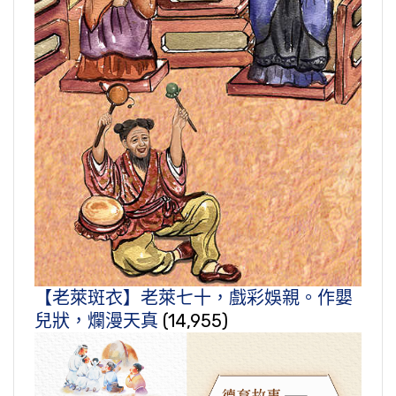
【老萊斑衣】老萊七十，戲彩娛親。作嬰
兒狀，爛漫天真
(14,955)