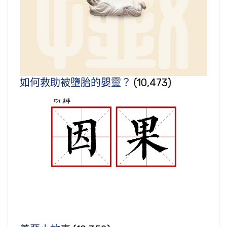
如何救助被墮胎的嬰靈？
(10,473)