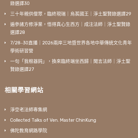
錄選譯30
三十年親供僧眾，臨終現瑞｜烏萇國王｜淨土聖賢錄選譯29
遍參諸方修淨業，悟得真心生西方｜成注法師｜淨土聖賢錄
選譯28
7/28‒30直播｜2026兩岸三地暨世界各地中華傳統文化青年
學術研習營
一句「我根器鈍」，換來臨終端坐西歸｜聞言法師｜淨土聖
賢錄選譯27
相關學習網站
淨空老法師專集網
Collected Talks of Ven. Master ChinKung
佛陀教育網路學院