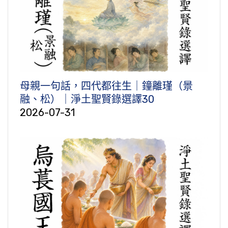
母親一句話，四代都往生｜鐘離瑾（景
融、松）｜淨土聖賢錄選譯30
2026-07-31