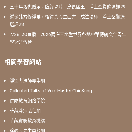
三十年親供僧眾，臨終現瑞｜烏萇國王｜淨土聖賢錄選譯29
遍參諸方修淨業，悟得真心生西方｜成注法師｜淨土聖賢錄
選譯28
7/28‒30直播｜2026兩岸三地暨世界各地中華傳統文化青年
學術研習營
相關學習網站
淨空老法師專集網
Collected Talks of Ven. Master ChinKung
佛陀教育網路學院
華藏淨宗弘化網
華藏實驗教育機構
徐醒民先生專輯網