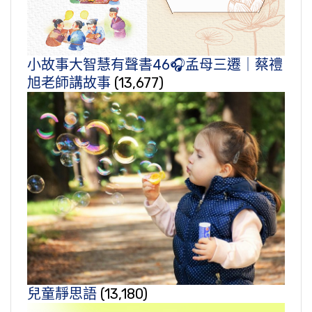
小故事大智慧有聲書46🎧孟母三遷｜蔡禮
旭老師講故事
(13,677)
兒童靜思語
(13,180)