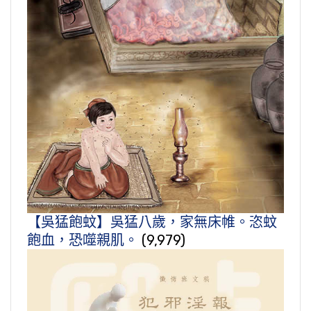
【吳猛飽蚊】吳猛八歲，家無床帷。恣蚊
飽血，恐噬親肌。
(9,979)