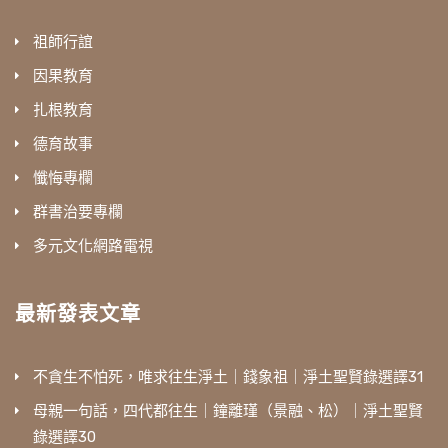
祖師行誼
因果教育
扎根教育
德育故事
懺悔專欄
群書治要專欄
多元文化網路電視
最新發表文章
不貪生不怕死，唯求往生淨土｜錢象祖｜淨土聖賢錄選譯31
母親一句話，四代都往生｜鐘離瑾（景融、松）｜淨土聖賢
錄選譯30