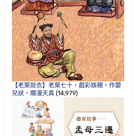
【老萊斑衣】老萊七十，戲彩娛親。作嬰
兒狀，爛漫天真
(14,979)