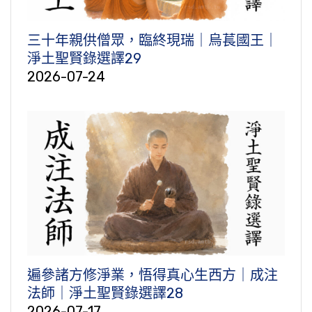
三十年親供僧眾，臨終現瑞｜烏萇國王｜
淨土聖賢錄選譯29
2026-07-24
遍參諸方修淨業，悟得真心生西方｜成注
法師｜淨土聖賢錄選譯28
2026-07-17