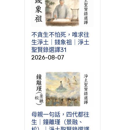
不貪生不怕死，唯求往
生淨土｜錢象祖｜淨土
聖賢錄選譯31
2026-08-07
母親一句話，四代都往
生｜鐘離瑾（景融、
松）｜淨土聖賢錄選譯