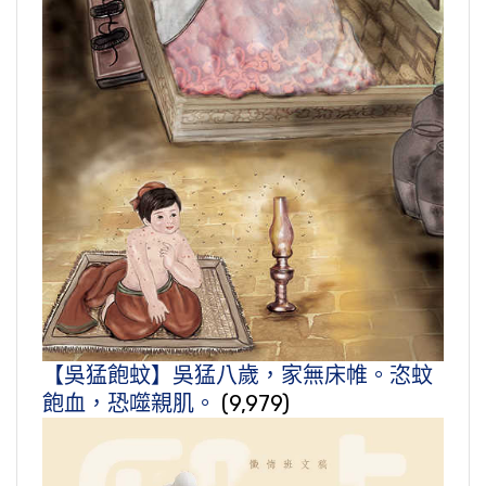
【吳猛飽蚊】吳猛八歲，家無床帷。恣蚊
飽血，恐噬親肌。
(9,979)