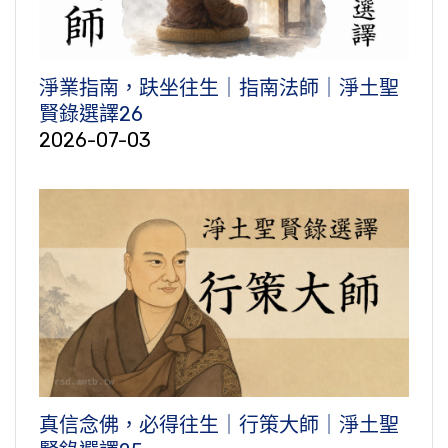
淨業指南，趺坐往生｜指南法師｜淨土聖
賢錄選譯26
2026-07-03
真信念佛，必得往生｜行策大師｜淨土聖