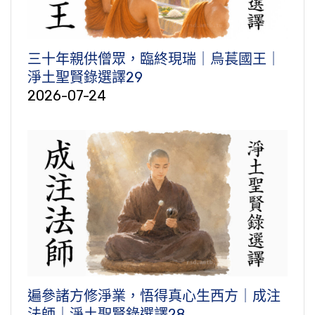
三十年親供僧眾，臨終現瑞｜烏萇國王｜
淨土聖賢錄選譯29
2026-07-24
遍參諸方修淨業，悟得真心生西方｜成注
法師｜淨土聖賢錄選譯28