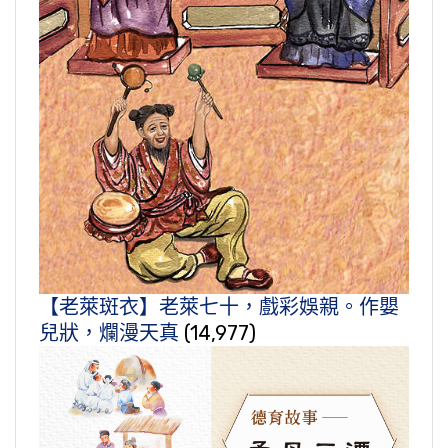
【老萊斑衣】老萊七十，戲彩娛親。作嬰
兒狀，爛漫天真
(14,977)