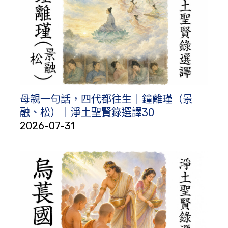
母親一句話，四代都往生｜鐘離瑾（景
融、松）｜淨土聖賢錄選譯30
2026-07-31