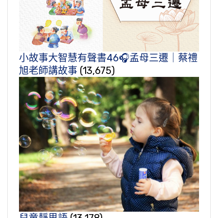
小故事大智慧有聲書46🎧孟母三遷｜蔡禮
旭老師講故事
(13,675)