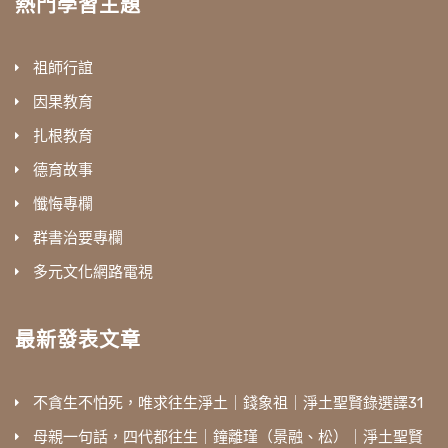
熱門學習主題
祖師行誼
因果教育
扎根教育
德育故事
懺悔專欄
群書治要專欄
多元文化網路電視
最新發表文章
不貪生不怕死，唯求往生淨土｜錢象祖｜淨土聖賢錄選譯31
母親一句話，四代都往生｜鐘離瑾（景融、松）｜淨土聖賢