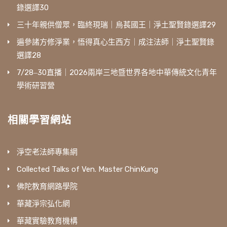
錄選譯30
三十年親供僧眾，臨終現瑞｜烏萇國王｜淨土聖賢錄選譯29
遍參諸方修淨業，悟得真心生西方｜成注法師｜淨土聖賢錄
選譯28
7/28‒30直播｜2026兩岸三地暨世界各地中華傳統文化青年
學術研習營
相關學習網站
淨空老法師專集網
Collected Talks of Ven. Master ChinKung
佛陀教育網路學院
華藏淨宗弘化網
華藏實驗教育機構