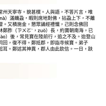
州天寧寺。貌甚樸。人與語，不答片言，唯
nà）滿蟣蝨，暇則席地對佛，拈蝨上下，不離
僧。又積施金，懇眾誦經禮懺，己則念佛回
鄭胙（ㄗㄨㄛˋ，zuò）長，約寶朝南海，已
hào）後，常見寶在陸前行，追之不及。迨登山
同回，復不得。鄭抵郡，即詣寺候寶。弟子
起耳。鄭述其神異，郡人由此欽信。一日，趺
）