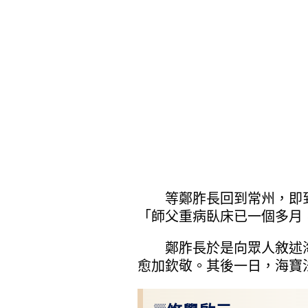
等鄭胙長回到常州，即到
「師父重病臥床已一個多月
鄭胙長於是向眾人敘述海
愈加欽敬。其後一日，海寶