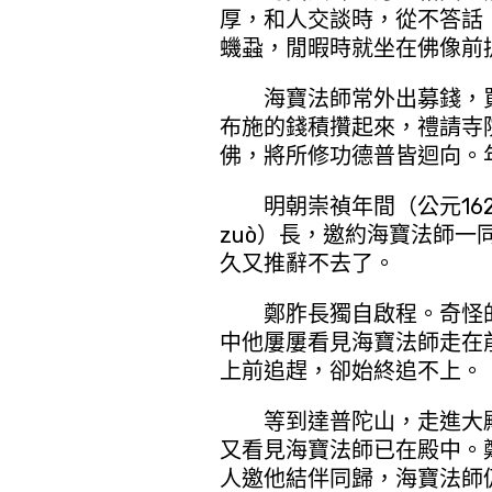
厚，和人交談時，從不答話
蟣蝨，閒暇時就坐在佛像前
海寶法師常外出募錢，買
布施的錢積攢起來，禮請寺
佛，將所修功德普皆迴向。
明朝崇禎年間（公元1628
zuò）長，邀約海寶法師
久又推辭不去了。
鄭胙長獨自啟程。奇怪
中他屢屢看見海寶法師走在
上前追趕，卻始終追不上。
等到達普陀山，走進大
又看見海寶法師已在殿中。
人邀他結伴同歸，海寶法師