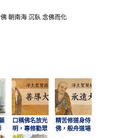
佛 朝南海 沉臥 念佛而化
願
口稱佛名放光
精苦修道身侍
師
明，專修勸眾
佛，般舟道場
生
歸淨土｜善導
彌陀寺｜承遠