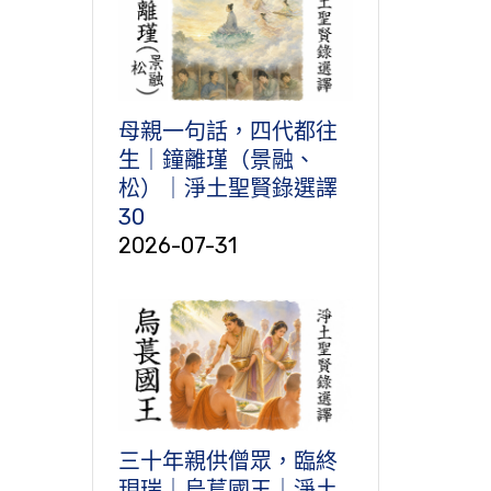
母親一句話，四代都往
生｜鐘離瑾（景融、
松）｜淨土聖賢錄選譯
30
2026-07-31
三十年親供僧眾，臨終
現瑞｜烏萇國王｜淨土