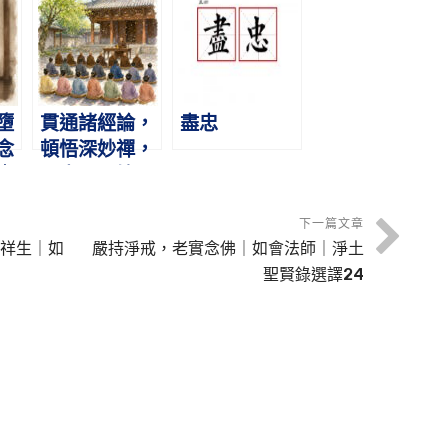
賢
大師｜淨土聖
大師｜淨土聖
賢錄選譯7
賢錄選譯8
墮
貫通諸經論，
盡忠
念
頓悟深妙禪，
｜
雲中現聖境，
淨
瀟灑生西方｜
譯
圓果法師｜淨
下一篇文章
祥生｜如
嚴持淨戒，老實念佛｜如會法師｜淨土
土聖賢錄選譯
聖賢錄選譯24
20