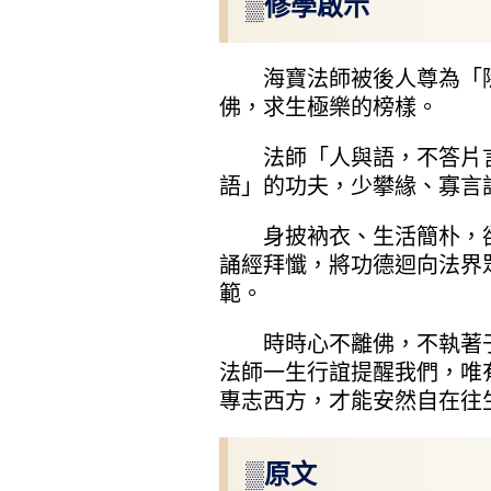
▒修學啟示
海寶法師被後人尊為「隱
佛，求生極樂的榜樣。
法師「人與語，不答片言
語」的功夫，少攀緣、寡言
身披衲衣、生活簡朴，卻
誦經拜懺，將功德迴向法界
範。
時時心不離佛，不執著于
法師一生行誼提醒我們，唯
專志西方，才能安然自在往
▒原文