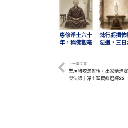
證、真定法師
記｜淨土聖
｜淨土聖賢錄
錄選譯5
選譯21
專修淨土六十
梵行虧損怖
年，稱佛觀毫
惡道，三日
生安養｜慧亨
佛捨壽往生
法師｜淨土聖
瑩珂法師｜
賢錄選譯15
土聖賢錄選
上一篇文章
業屠豬咬遂省悟，出家精進安
16
榮法師｜淨土聖賢錄選譯22