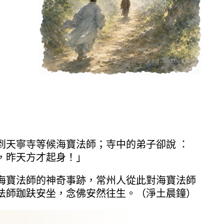
天寧寺等候海寶法師；寺中的弟子卻說 ：
，昨天方才起身！」
寶法師的神奇事跡，常州人從此對海寶法師
法師跏趺安坐，念佛安然往生。（淨土晨鐘）