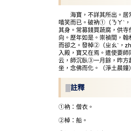
海寶，不詳其所出。居常
嘻笑而已。破衲①（ㄋㄚˋ，
其身。常募錢買蔬腐，供寺
向。歷年如是。崇禎間，翰林
而卻之。發棹②（ㄓㄠˋ，z
入殿，寶又在焉。遣使要師
云，師沉臥③一月餘，昨方
坐，念佛而化。（淨土晨鐘
▒註釋
①衲：僧衣。
②棹：船。