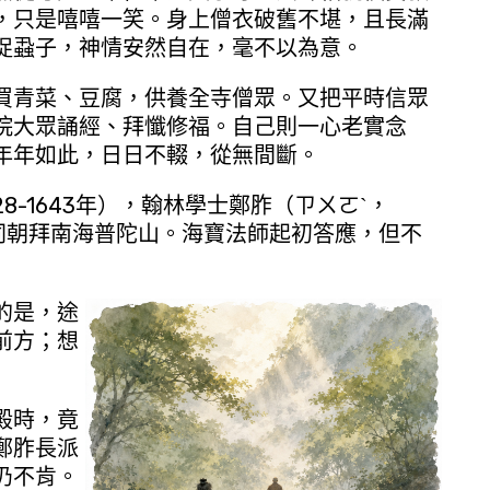
，只是嘻嘻一笑。身上僧衣破舊不堪，且長滿
捉蝨子，神情安然自在，毫不以為意。
青菜、豆腐，供養全寺僧眾。又把平時信眾
院大眾誦經、拜懺修福。自己則一心老實念
年年如此，日日不輟，從無間斷。
-1643年），翰林學士鄭胙（ㄗㄨㄛˋ，
一同朝拜南海普陀山。海寶法師起初答應，但不
的是，途
前方；想
殿時，竟
鄭胙長派
仍不肯。