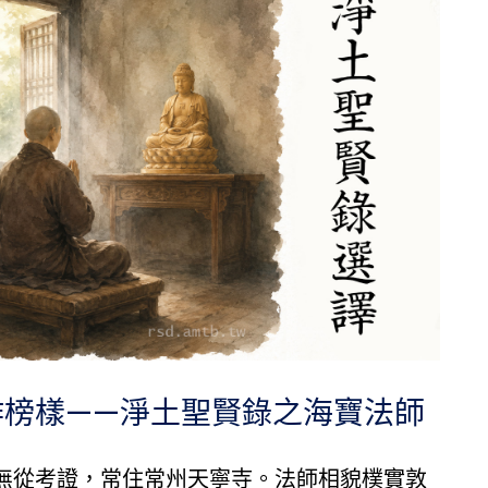
作榜樣——淨土聖賢錄之海寶法師
從考證，常住常州天寧寺。法師相貌樸實敦