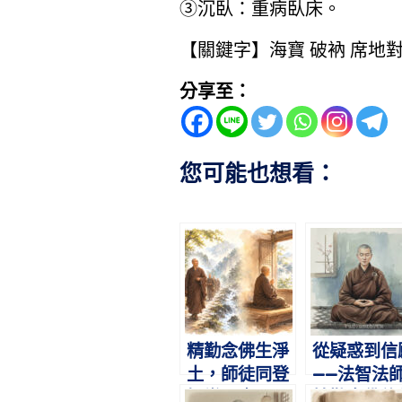
③沉臥：重病臥床。
【關鍵字】海寶 破衲 席地對
分享至：
您可能也想看：
精勤念佛生淨
從疑惑到信
土，師徒同登
——法智法
極樂國｜明
精勤念佛往