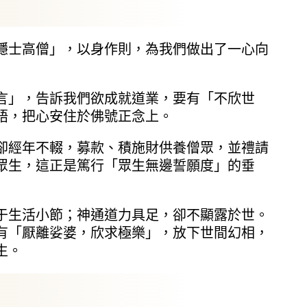
士高僧」，以身作則，為我們做出了一心向
」，告訴我們欲成就道業，要有「不欣世
語，把心安住於佛號正念上。
經年不輟，募款、積施財供養僧眾，並禮請
眾生，這正是篤行「眾生無邊誓願度」的垂
生活小節；神通道力具足，卻不顯露於世。
有「厭離娑婆，欣求極樂」，放下世間幻相，
生。