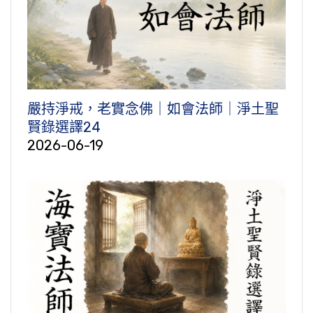
嚴持淨戒，老實念佛｜如會法師｜淨土聖
賢錄選譯24
2026-06-19