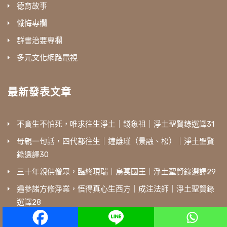
德育故事
懺悔專欄
群書治要專欄
多元文化網路電視
最新發表文章
不貪生不怕死，唯求往生淨土｜錢象祖｜淨土聖賢錄選譯31
母親一句話，四代都往生｜鐘離瑾（景融、松）｜淨土聖賢
錄選譯30
三十年親供僧眾，臨終現瑞｜烏萇國王｜淨土聖賢錄選譯29
遍參諸方修淨業，悟得真心生西方｜成注法師｜淨土聖賢錄
選譯28
7/28‒30直播｜2026兩岸三地暨世界各地中華傳統文化青年