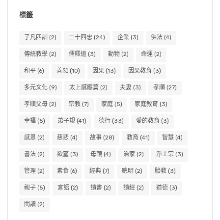
標籤
了凡四訓
(2)
二十四忠
(24)
企業
(3)
佛法
(4)
傳統教學
(2)
儒釋道
(3)
動物
(2)
命運
(2)
和平
(6)
善惡
(10)
因果
(13)
因果教育
(3)
多元文化
(9)
太上感應篇
(2)
夫妻
(3)
孝順
(27)
孝順父母
(2)
宗教
(7)
家庭
(5)
家庭教育
(3)
幸福
(5)
弟子規
(41)
德行
(33)
愛的教育
(3)
感恩
(2)
慈悲
(4)
故事
(28)
教育
(41)
智慧
(4)
書法
(2)
欲望
(3)
母親
(4)
治家
(2)
淨土宗
(3)
管理
(2)
素食
(6)
經典
(7)
聰明
(2)
胎教
(3)
親子
(5)
言語
(2)
讀書
(2)
讀經
(2)
道德
(3)
閱讀
(2)