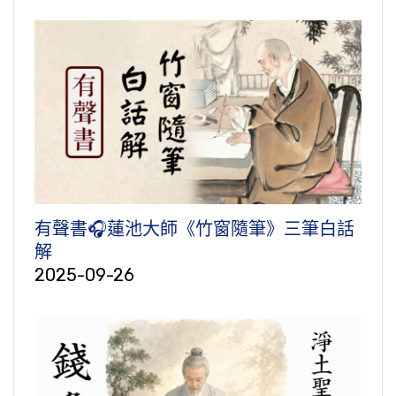
有聲書🎧蓮池大師《竹窗隨筆》三筆白話
解
2025-09-26