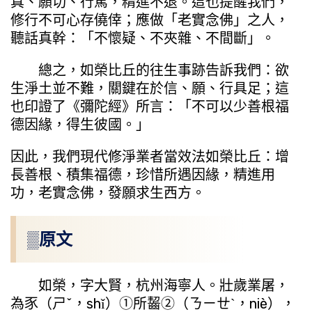
真、願切、行篤，精進不退。這也提醒我們，
修行不可心存僥倖；應做「老實念佛」之人，
聽話真幹：「不懷疑、不夾雜、不間斷」。
總之，如榮比丘的往生事跡告訴我們：欲
生淨土並不難，關鍵在於信、願、行具足；這
也印證了《彌陀經》所言：「不可以少善根福
德因緣，得生彼國。」
因此，我們現代修淨業者當效法如榮比丘：增
長善根、積集福德，珍惜所遇因緣，精進用
功，老實念佛，發願求生西方。
▒原文
如榮，字大賢，杭州海寧人。壯歲業屠，
為豕（ㄕˇ，shǐ）①所齧②（ㄋㄧㄝˋ，niè），