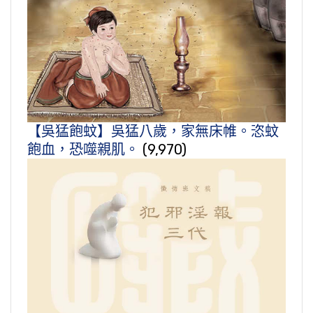
【吳猛飽蚊】吳猛八歲，家無床帷。恣蚊
飽血，恐噬親肌。
(9,970)