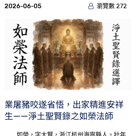
2026-06-05
瀏覽數 272
業屠豬咬遂省悟，出家精進安祥
生——淨土聖賢錄之如榮法師
如榮，字大賢，浙江杭州海寧縣人。壯年