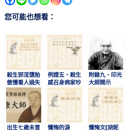
您可能也想看：
殺生邪淫墮胎
例證五、殺生
附錄九、印光
傲慢看人過失
感召身病家吵
大師開示
論人長短之惡
懺悔得到身康
報
家和
出生七歲未曾
懺悔的淚
懺悔文(胡妮