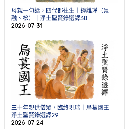
母親一句話，四代都往生｜鐘離瑾（景
融、松）｜淨土聖賢錄選譯30
2026-07-31
三十年親供僧眾，臨終現瑞｜烏萇國王｜
淨土聖賢錄選譯29
2026-07-24