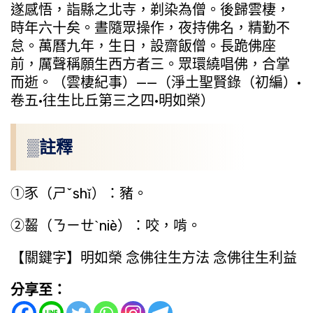
遂感悟，詣縣之北寺，剃染為僧。後歸雲棲，
時年六十矣。晝隨眾操作，夜持佛名，精勤不
怠。萬曆九年，生日，設齋飯僧。長跪佛座
前，厲聲稱願生西方者三。眾環繞唱佛，合掌
而逝。（雲棲紀事）——（淨土聖賢錄（初編）·
卷五·往生比丘第三之四·明如榮）
▒註釋
①豕（ㄕˇshǐ）：豬。
②齧（ㄋㄧㄝˋniè）：咬，啃。
【關鍵字】明如榮 念佛往生方法 念佛往生利益
分享至：