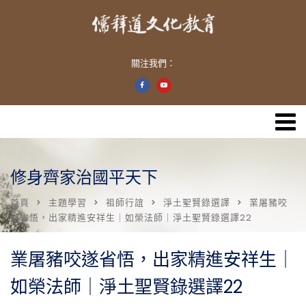
關注我們：
修身齊家治國平天下
首頁
主題學習
祖師行誼
淨土聖賢錄選譯
業屠豬咬
遂省悟，出家精進安祥生｜如榮法師｜淨土聖賢錄選譯22
業屠豬咬遂省悟，出家精進安祥生｜
如榮法師｜淨土聖賢錄選譯22