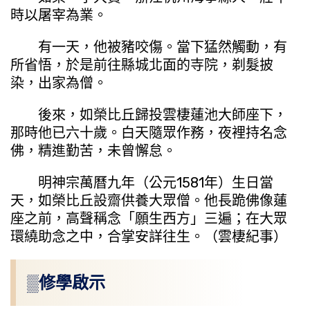
時以屠宰為業。
有一天，他被豬咬傷。當下猛然觸動，有
所省悟，於是前往縣城北面的寺院，剃髮披
染，出家為僧。
後來，如榮比丘歸投雲棲蓮池大師座下，
那時他已六十歲。白天隨眾作務，夜裡持名念
佛，精進勤苦，未曾懈怠。
明神宗萬曆九年（公元1581年）生日當
天，如榮比丘設齋供養大眾僧。他長跪佛像蓮
座之前，高聲稱念「願生西方」三遍；在大眾
環繞助念之中，合掌安詳往生。（雲棲紀事）
▒修學啟示