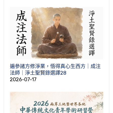
遍參諸方修淨業，悟得真心生西方｜成注
法師｜淨土聖賢錄選譯28
2026-07-17