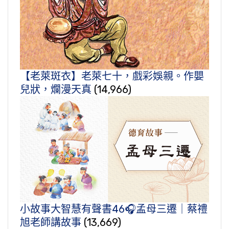
【老萊斑衣】老萊七十，戲彩娛親。作嬰
兒狀，爛漫天真
(14,966)
小故事大智慧有聲書46🎧孟母三遷｜蔡禮
旭老師講故事
(13,669)