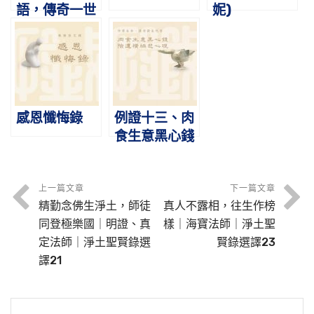
語，傳奇一世
妮)
宗師成｜少康
大師｜淨土聖
賢錄選譯9
感恩懺悔錄
例證十三、肉
食生意黑心錢
險遭橫禍悲心
現
上一篇文章
下一篇文章
精勤念佛生淨土，師徒
真人不露相，往生作榜
同登極樂國｜明證、真
樣｜海寶法師｜淨土聖
定法師｜淨土聖賢錄選
賢錄選譯23
譯21