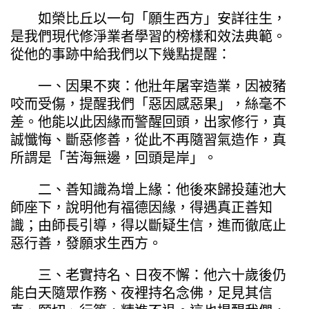
如榮比丘以一句「願生西方」安詳往生，
是我們現代修淨業者學習的榜樣和效法典範。
從他的事跡中給我們以下幾點提醒：
一、因果不爽：他壯年屠宰造業，因被豬
咬而受傷，提醒我們「惡因感惡果」，絲毫不
差。他能以此因緣而警醒回頭，出家修行，真
誠懺悔、斷惡修善，從此不再隨習氣造作，真
所謂是「苦海無邊，回頭是岸」。
二、善知識為增上緣：他後來歸投蓮池大
師座下，說明他有福德因緣，得遇真正善知
識；由師長引導，得以斷疑生信，進而徹底止
惡行善，發願求生西方。
三、老實持名、日夜不懈：他六十歲後仍
能白天隨眾作務、夜裡持名念佛，足見其信